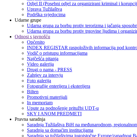
Odjel II (Posebni odjel za organizirani kriminal i korupci
Uprava Tužilaštva
Podrška svjedocima
Udarne grupe
Udarna grupa za borbu protiv terorizma i jačanja sposobn
Udarna grupa za borbu protiv trgovine ljudima i organizir
Odnosi s javnošću
Općenito
INDEX REGISTAR raspoloživih informacija pod kontro
Vodič o pristupu informacijama
Najčešća pitanja
Video galerija
Drugi o nama - PRESS
Zahtjev za intervju
Foto galerija
Fotografije enterijera i eksterijera
Bilten
Promotivni materijali
In memoriam
Upute za podnošenje pritužbi UDT-u
SKY I ANOM PREDMETI
Pravna saradnja
Saradnja Tužilaštva BiH na međunarodnom, regionalnom
Saradnja sa domaćim institucijama
Saradnja sa tužilaštvima jugoistočne Evrope/zapadnog B