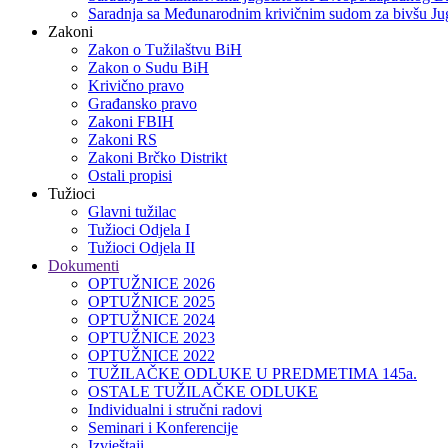
Saradnja sa Međunarodnim krivičnim sudom za bivšu Jug
Zakoni
Zakon o Тužilaštvu BiH
Zakon o Sudu BiH
Krivično pravo
Građansko pravo
Zakoni FBIH
Zakoni RS
Zakoni Brčko Distrikt
Ostali propisi
Tužioci
Glavni tužilac
Tužioci Odjela I
Tužioci Odjela II
Dokumenti
OPTUŽNICE 2026
OPTUŽNICE 2025
OPTUŽNICE 2024
OPTUŽNICE 2023
OPTUŽNICE 2022
TUŽILAČKE ODLUKE U PREDMETIMA 145a.
OSTALE TUŽILAČKE ODLUKE
Individualni i stručni radovi
Seminari i Konferencije
Izvještaji