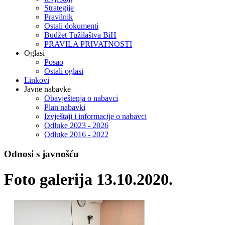
Strategije
Pravilnik
Ostali dokumenti
Budžet Tužilaštva BiH
PRAVILA PRIVATNOSTI
Oglasi
Posao
Ostali oglasi
Linkovi
Javne nabavke
Obavještenja o nabavci
Plan nabavki
Izvještaji i informacije o nabavci
Odluke 2023 - 2026
Odluke 2016 - 2022
Odnosi s javnošću
Foto galerija 13.10.2020.