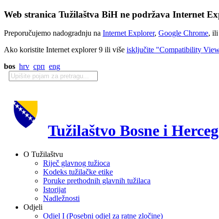
Web stranica Tužilaštva BiH ne podržava Internet Exp
Preporučujemo nadogradnju na
Internet Explorer
,
Google Chrome
, il
Ako koristite Internet explorer 9 ili više
isključite "Compatibility Vie
bos
hrv
срп
eng
Tužilaštvo Bosne i Herce
O Tužilaštvu
Riječ glavnog tužioca
Kodeks tužilačke etike
Poruke prethodnih glavnih tužilaca
Istorijat
Nadležnosti
Odjeli
Odjel I (Posebni odjel za ratne zločine)