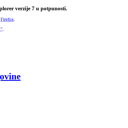
lorer verzije 7 u potpunosti.
i
Firefox
.
w"
.
govine