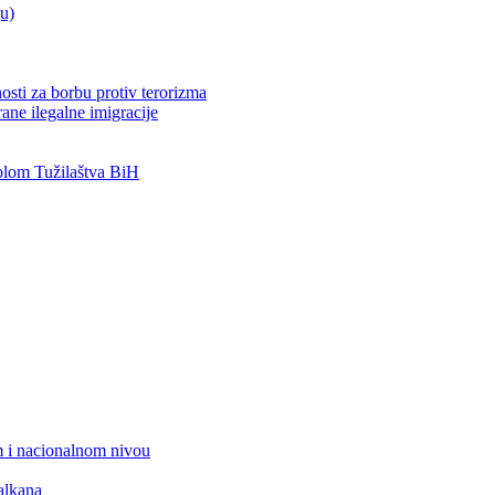
ju)
osti za borbu protiv terorizma
ane ilegalne imigracije
lom Tužilaštva BiH
 i nacionalnom nivou
alkana