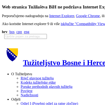
Web stranica Tužilaštva BiH ne podržava Internet Exp
Preporučujemo nadogradnju na
Internet Explorer
,
Google Chrome
, il
Ako koristite Internet explorer 9 ili više
isključite "Compatibility Vie
hrv
bos
срп
eng
Tužiteljstvo Bosne i Herc
O Tužiteljstvu
Riječ glavnog tužitelja
Kodeks tužiteljske etike
Poruke prethodnih glavnih tužitelja
Povijest
Nadležnosti
Odjeli
Odjel I (Posebni odjel za ratne zločine)