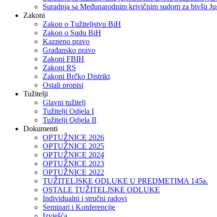
Suradnja sa Međunarodnim krivičnim sudom za bivšu Ju
Zakoni
Zakon o Тužiteljstvu BiH
Zakon o Sudu BiH
Kazneno pravo
Građansko pravo
Zakoni FBIH
Zakoni RS
Zakoni Brčko Distrikt
Ostali propisi
Tužitelji
Glavni tužitelj
Tužitelji Odjela I
Tužitelji Odjela II
Dokumenti
OPTUŽNICE 2026
OPTUŽNICE 2025
OPTUŽNICE 2024
OPTUŽNICE 2023
OPTUŽNICE 2022
TUŽITELJSKE ODLUKE U PREDMETIMA 145a.
OSTALE TUŽITELJSKE ODLUKE
Individualni i stručni radovi
Seminari i Konferencije
Izvješća