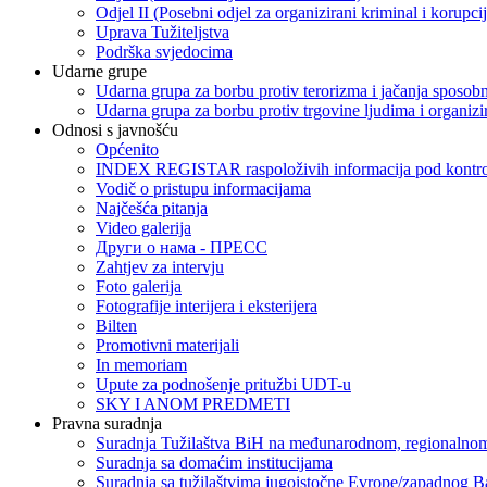
Odjel II (Posebni odjel za organizirani kriminal i korupci
Uprava Tužiteljstva
Podrška svjedocima
Udarne grupe
Udarna grupa za borbu protiv terorizma i jačanja sposobn
Udarna grupa za borbu protiv trgovine ljudima i organizir
Odnosi s javnošću
Općenito
INDEX REGISTAR raspoloživih informacija pod kontrol
Vodič o pristupu informacijama
Najčešća pitanja
Video galerija
Други о нама - ПРЕСC
Zahtjev za intervju
Foto galerija
Fotografije interijera i eksterijera
Bilten
Promotivni materijali
In memoriam
Upute za podnošenje pritužbi UDT-u
SKY I ANOM PREDMETI
Pravna suradnja
Suradnja Tužilaštva BiH na međunarodnom, regionalnom
Suradnja sa domaćim institucijama
Suradnja sa tužilaštvima jugoistočne Evrope/zapadnog B