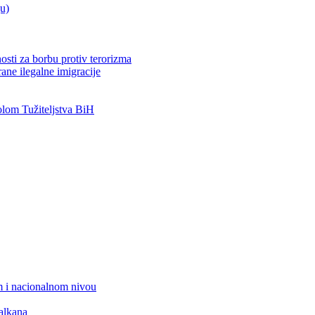
ju)
osti za borbu protiv terorizma
ane ilegalne imigracije
om Tužiteljstva BiH
 i nacionalnom nivou
alkana