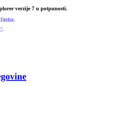
lorer verzije 7 u potpunosti.
i
Firefox
.
w"
.
egovine