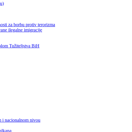
ju)
osti za borbu protiv terorizma
ane ilegalne imigracije
om Tužiteljstva BiH
 i nacionalnom nivou
alkana