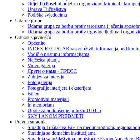
Odjel II (Posebni odjel za organizirani kriminal i korupci
Uprava Tužiteljstva
Podrška svjedocima
Udarne grupe
Udarna grupa za borbu protiv terorizma i jačanja sposobn
Udarna grupa za borbu protiv trgovine ljudima i organizir
Odnosi s javnošću
Općenito
INDEX REGISTAR raspoloživih informacija pod kontrol
Vodič o pristupu informacijama
Najčešća pitanja
Video galerija
Други о нама - ПРЕСC
Zahtjev za intervju
Foto galerija
Fotografije interijera i eksterijera
Bilten
Promotivni materijali
In memoriam
Upute za podnošenje pritužbi UDT-u
SKY I ANOM PREDMETI
Pravna suradnja
Suradnja Tužilaštva BiH na međunarodnom, regionalnom
Suradnja sa domaćim institucijama
Suradnja sa tužilaštvima jugoistočne Evrope/zapadnog B