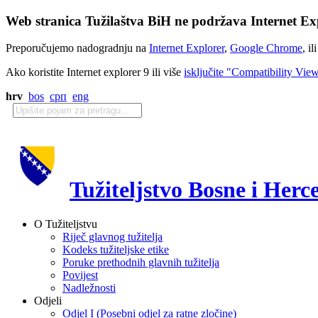
Web stranica Tužilaštva BiH ne podržava Internet Exp
Preporučujemo nadogradnju na
Internet Explorer
,
Google Chrome
, il
Ako koristite Internet explorer 9 ili više
isključite "Compatibility Vie
hrv
bos
срп
eng
Tužiteljstvo Bosne i Herc
O Tužiteljstvu
Riječ glavnog tužitelja
Kodeks tužiteljske etike
Poruke prethodnih glavnih tužitelja
Povijest
Nadležnosti
Odjeli
Odjel I (Posebni odjel za ratne zločine)