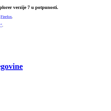
lorer verzije 7 u potpunosti.
i
Firefox
.
w"
.
egovine