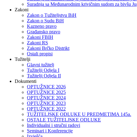
Suradnja sa Međunarodnim krivičnim sudom za bivšu Ju
Zakoni
Zakon o Тužiteljstvu BiH
Zakon o Sudu BiH
Kazneno pravo
Građansko pravo
Zakoni FBIH
Zakoni RS
Zakoni Brčko Distrikt
Ostali propisi
Tužitelji
Glavni tužitelj
Tužitelji Odjela I
Tužitelji Odjela II
Dokumenti
OPTUŽNICE 2026
OPTUŽNICE 2025
OPTUŽNICE 2024
OPTUŽNICE 2023
OPTUŽNICE 2022
TUŽITELJSKE ODLUKE U PREDMETIMA 145a.
OSTALE TUŽITELJSKE ODLUKE
Individualni i stručni radovi
Seminari i Konferencije
Izvješća