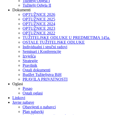
Tužitelji Odjela I
Tužitelji Odjela II
Dokumenti
OPTUŽNICE 2026
OPTUŽNICE 2025
OPTUŽNICE 2024
OPTUŽNICE 2023
OPTUŽNICE 2022
TUŽITELJSKE ODLUKE U PREDMETIMA 145a.
OSTALE TUŽITELJSKE ODLUKE
Individualni i stručni radovi
Seminari i Konferencije
Izvješća
Strategije
Pravilnik
Ostali dokumenti
Budžet Tužiteljstva BiH
PRAVILA PRIVATNOSTI
Oglasi
Posao
Ostali oglasi
Linkovi
Javne nabave
Obavijesti o nabavci
Plan nabavki