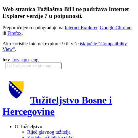
Web stranica Tužilaštva BiH ne podržava Internet
Explorer verzije 7 u potpunosti.
Preporučujemo nadogradnju na
Internet Explorer
,
Google Chrome
,
ili
Firefox
.
Ako koristite Internet explorer 9 ili više
isključite "Compatibility
View"
.
hrv
bos
срп
eng
Tužiteljstvo Bosne i
Hercegovine
O Tužiteljstvu
Riječ glavnog tužitelja
Kodeks tužiteljske etike