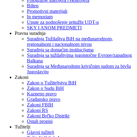
Fotografije interijera i eksterijera
Bilten
Promotivni materijali
In memoriam
Upute za podnošenje pritužbi UDT-u
SKY I ANOM PREDMETI
Pravna suradnja
Suradnja Tužilaštva BiH na međunarodnom,
regionalnom i nacionalnom nivou
Suradnja sa domaćim institucijama
Suradnja sa tužilaštvima jugoistočne Evrope/zapadnog
Balkana
Suradnja sa Međunarodnim krivičnim sudom za bivšu
Jugoslaviju
Zakoni
Zakon o Тužiteljstvu BiH
Zakon o Sudu BiH
Kazneno pravo
Građansko pravo
Zakoni FBIH
Zakoni RS
Zakoni Brčko Distrikt
Ostali propisi
Tužitelji
Glavni tužitelj