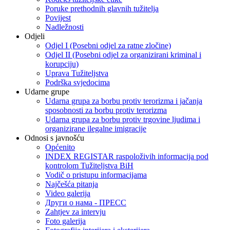
Poruke prethodnih glavnih tužitelja
Povijest
Nadležnosti
Odjeli
Odjel I (Posebni odjel za ratne zločine)
Odjel II (Posebni odjel za organizirani kriminal i
korupciju)
Uprava Tužiteljstva
Podrška svjedocima
Udarne grupe
Udarna grupa za borbu protiv terorizma i jačanja
sposobnosti za borbu protiv terorizma
Udarna grupa za borbu protiv trgovine ljudima i
organizirane ilegalne imigracije
Odnosi s javnošću
Općenito
INDEX REGISTAR raspoloživih informacija pod
kontrolom Tužiteljstva BiH
Vodič o pristupu informacijama
Najčešća pitanja
Video galerija
Други о нама - ПРЕСC
Zahtjev za intervju
Foto galerija