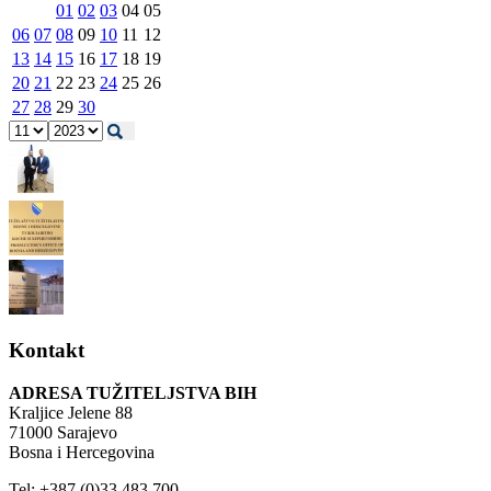
01
02
03
04
05
06
07
08
09
10
11
12
13
14
15
16
17
18
19
20
21
22
23
24
25
26
27
28
29
30
Kontakt
ADRESA TUŽITELJSTVA BIH
Kraljice Jelene 88
71000 Sarajevo
Bosna i Hercegovina
Tel: +387 (0)33 483 700