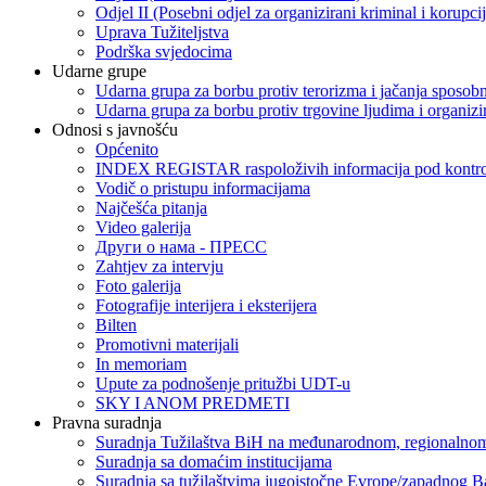
Odjel II (Posebni odjel za organizirani kriminal i korupci
Uprava Tužiteljstva
Podrška svjedocima
Udarne grupe
Udarna grupa za borbu protiv terorizma i jačanja sposobn
Udarna grupa za borbu protiv trgovine ljudima i organizir
Odnosi s javnošću
Općenito
INDEX REGISTAR raspoloživih informacija pod kontrol
Vodič o pristupu informacijama
Najčešća pitanja
Video galerija
Други о нама - ПРЕСC
Zahtjev za intervju
Foto galerija
Fotografije interijera i eksterijera
Bilten
Promotivni materijali
In memoriam
Upute za podnošenje pritužbi UDT-u
SKY I ANOM PREDMETI
Pravna suradnja
Suradnja Tužilaštva BiH na međunarodnom, regionalnom
Suradnja sa domaćim institucijama
Suradnja sa tužilaštvima jugoistočne Evrope/zapadnog B