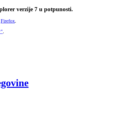
lorer verzije 7 u potpunosti.
i
Firefox
.
w"
.
egovine