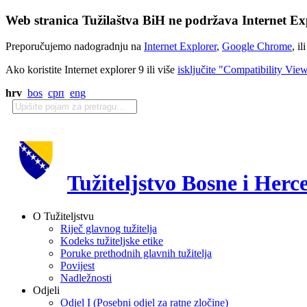
Web stranica Tužilaštva BiH ne podržava Internet Exp
Preporučujemo nadogradnju na
Internet Explorer
,
Google Chrome
, il
Ako koristite Internet explorer 9 ili više
isključite "Compatibility Vie
hrv
bos
срп
eng
Tužiteljstvo Bosne i Herc
O Tužiteljstvu
Riječ glavnog tužitelja
Kodeks tužiteljske etike
Poruke prethodnih glavnih tužitelja
Povijest
Nadležnosti
Odjeli
Odjel I (Posebni odjel za ratne zločine)