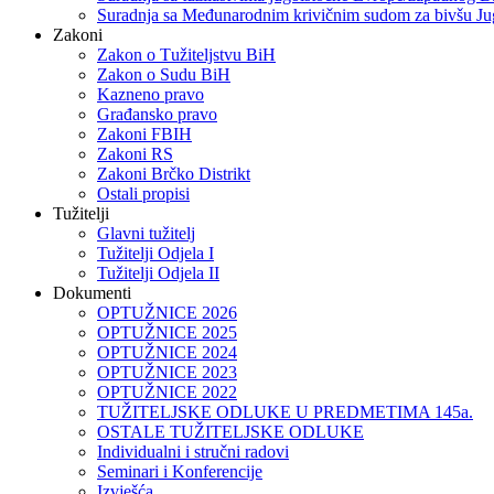
Suradnja sa Međunarodnim krivičnim sudom za bivšu Ju
Zakoni
Zakon o Тužiteljstvu BiH
Zakon o Sudu BiH
Kazneno pravo
Građansko pravo
Zakoni FBIH
Zakoni RS
Zakoni Brčko Distrikt
Ostali propisi
Tužitelji
Glavni tužitelj
Tužitelji Odjela I
Tužitelji Odjela II
Dokumenti
OPTUŽNICE 2026
OPTUŽNICE 2025
OPTUŽNICE 2024
OPTUŽNICE 2023
OPTUŽNICE 2022
TUŽITELJSKE ODLUKE U PREDMETIMA 145a.
OSTALE TUŽITELJSKE ODLUKE
Individualni i stručni radovi
Seminari i Konferencije
Izvješća