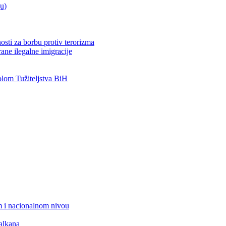
ju)
osti za borbu protiv terorizma
ane ilegalne imigracije
om Tužiteljstva BiH
 i nacionalnom nivou
alkana