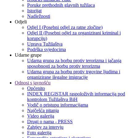
Poruke prethodnih glavnih tužilaca
Istorijat
Nadležnosti
Odjeli
Odjel I (Posebni odjel za ratne zločine)
Odjel II (Posebni odjel za organizirani kriminal i
korupciju)
Uprava Tužilaštva
Podrška svjedocima
Udarne grupe
Udarna grupa za borbu protiv terorizma i jačanja
sposobnosti za borbu protiv terorizma
Udarna grupa za borbu protiv trgovine ljudima i
organizirane ilegalne imigracije
Odnosi s javnošću
Općenito
INDEX REGISTAR raspoloživih informacija pod
kontrolom Tužilaštva BiH
Vodič o pristupu informacijama
Najčešća pitanja
Video galerija
Drugi o nama - PRESS
Zahtjev za intervju
Foto galerija