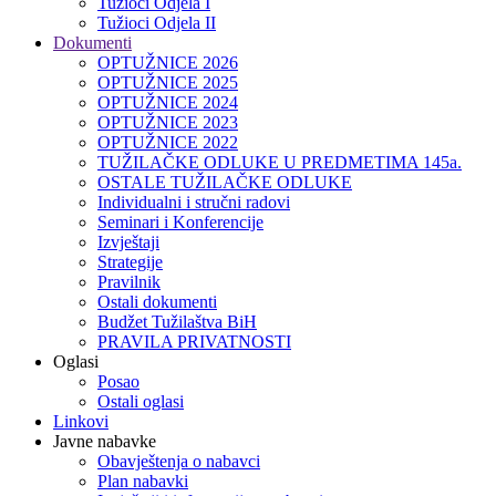
Tužioci Odjela I
Tužioci Odjela II
Dokumenti
OPTUŽNICE 2026
OPTUŽNICE 2025
OPTUŽNICE 2024
OPTUŽNICE 2023
OPTUŽNICE 2022
TUŽILAČKE ODLUKE U PREDMETIMA 145a.
OSTALE TUŽILAČKE ODLUKE
Individualni i stručni radovi
Seminari i Konferencije
Izvještaji
Strategije
Pravilnik
Ostali dokumenti
Budžet Tužilaštva BiH
PRAVILA PRIVATNOSTI
Oglasi
Posao
Ostali oglasi
Linkovi
Javne nabavke
Obavještenja o nabavci
Plan nabavki