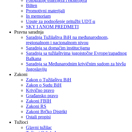
Fotografije enterijera i eksterijera
Bilten
Promotivni materijali
In memoriam
Upute za podnošenje pritužbi UDT-u
SKY I ANOM PREDMETI
Pravna saradnja
Saradnja Tužilaštva BiH na međunarodnom,
regionalnom i nacionalnom nivou
Saradnja sa domaćim institucijama
Saradnja sa tužilaštvima jugoistočne Evrope/zapadnog
Balkana
Saradnja sa Međunarodnim krivičnim sudom za bivšu
Jugoslaviju
Zakoni
Zakon o Тužilaštvu BiH
Zakon o Sudu BiH
Krivično pravo
Građansko pravo
Zakoni FBIH
Zakoni RS
Zakoni Brčko Distrikt
Ostali propisi
Tužioci
Glavni tužilac