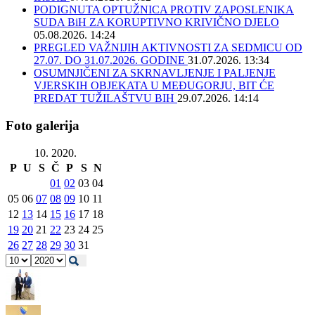
PODIGNUTA OPTUŽNICA PROTIV ZAPOSLENIKA
SUDA BiH ZA KORUPTIVNO KRIVIČNO DJELO
05.08.2026. 14:24
PREGLED VAŽNIJIH AKTIVNOSTI ZA SEDMICU OD
27.07. DO 31.07.2026. GODINE
31.07.2026. 13:34
OSUMNJIČENI ZA SKRNAVLJENJE I PALJENJE
VJERSKIH OBJEKATA U MEĐUGORJU, BIT ĆE
PREDAT TUŽILAŠTVU BIH
29.07.2026. 14:14
Foto galerija
10. 2020.
P
U
S
Č
P
S
N
01
02
03
04
05
06
07
08
09
10
11
12
13
14
15
16
17
18
19
20
21
22
23
24
25
26
27
28
29
30
31