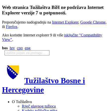
Web stranica Tužilaštva BiH ne podržava Internet
Explorer verzije 7 u potpunosti.
Preporučujemo nadogradnju na
Internet Explorer
,
Google Chrome
,
ili
Firefox
.
Ako koristite Internet explorer 9 ili više
isključite "Compatibility
View"
.
bos
hrv
срп
eng
Tužilaštvo Bosne i
Hercegovine
O Tužilaštvu
Riječ glavnog tužioca
Kodeks tužilačke etike