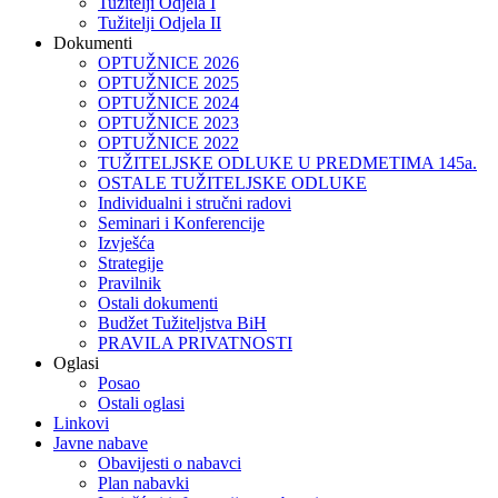
Tužitelji Odjela I
Tužitelji Odjela II
Dokumenti
OPTUŽNICE 2026
OPTUŽNICE 2025
OPTUŽNICE 2024
OPTUŽNICE 2023
OPTUŽNICE 2022
TUŽITELJSKE ODLUKE U PREDMETIMA 145a.
OSTALE TUŽITELJSKE ODLUKE
Individualni i stručni radovi
Seminari i Konferencije
Izvješća
Strategije
Pravilnik
Ostali dokumenti
Budžet Tužiteljstva BiH
PRAVILA PRIVATNOSTI
Oglasi
Posao
Ostali oglasi
Linkovi
Javne nabave
Obavijesti o nabavci
Plan nabavki