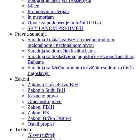
Fotografije interijera i eksterijera
Bilten
Promotivni materijali
In memoriam
Upute za podnošenje pritužbi UDT-u
SKY I ANOM PREDMETI
Pravna suradnja
Suradnja Tužilaštva BiH na međunarodnom,
regionalnom i nacionalnom nivou
Suradnja sa domaćim institucijama
Suradnja sa tužilaštvima jugoistočne Evrope/zapadnog
Balkana
Suradnja sa Međunarodnim krivičnim sudom za bivšu
Jugoslaviju
Zakoni
Zakon o Тužiteljstvu BiH
Zakon o Sudu BiH
Kazneno pravo
Građansko pravo
Zakoni FBIH
Zakoni RS
Zakoni Brčko Distrikt
Ostali propisi
Tužitelji
Glavni tužitelj