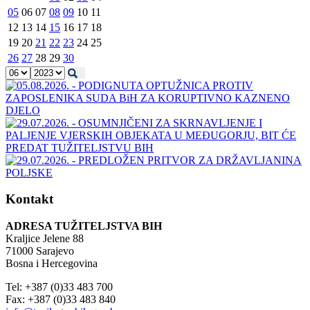
05
06
07
08
09
10
11
12
13
14
15
16
17
18
19
20
21
22
23
24
25
26
27
28
29
30
Kontakt
ADRESA TUŽITELJSTVA BIH
Kraljice Jelene 88
71000 Sarajevo
Bosna i Hercegovina
Tel: +387 (0)33 483 700
Fax: +387 (0)33 483 840