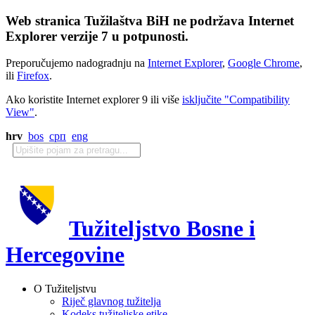
Web stranica Tužilaštva BiH ne podržava Internet
Explorer verzije 7 u potpunosti.
Preporučujemo nadogradnju na
Internet Explorer
,
Google Chrome
,
ili
Firefox
.
Ako koristite Internet explorer 9 ili više
isključite "Compatibility
View"
.
hrv
bos
срп
eng
Tužiteljstvo Bosne i
Hercegovine
O Tužiteljstvu
Riječ glavnog tužitelja
Kodeks tužiteljske etike