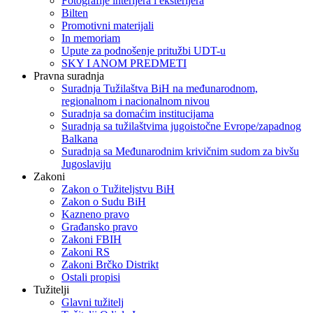
Fotografije interijera i eksterijera
Bilten
Promotivni materijali
In memoriam
Upute za podnošenje pritužbi UDT-u
SKY I ANOM PREDMETI
Pravna suradnja
Suradnja Tužilaštva BiH na međunarodnom,
regionalnom i nacionalnom nivou
Suradnja sa domaćim institucijama
Suradnja sa tužilaštvima jugoistočne Evrope/zapadnog
Balkana
Suradnja sa Međunarodnim krivičnim sudom za bivšu
Jugoslaviju
Zakoni
Zakon o Тužiteljstvu BiH
Zakon o Sudu BiH
Kazneno pravo
Građansko pravo
Zakoni FBIH
Zakoni RS
Zakoni Brčko Distrikt
Ostali propisi
Tužitelji
Glavni tužitelj