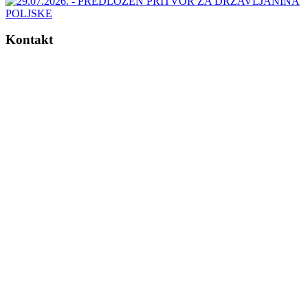
Kontakt
ADRESA TUŽITELJSTVA BIH
Kraljice Jelene 88
71000 Sarajevo
Bosna i Hercegovina
Tel: +387 (0)33 483 700
Fax: +387 (0)33 483 840
info@tuzilastvobih.gov.ba
Ured za informiranje javnosti
Telefon: +387 (0)33 483 751
Fax: +387 (0)33 483 840
RAD SA STRANKAMA