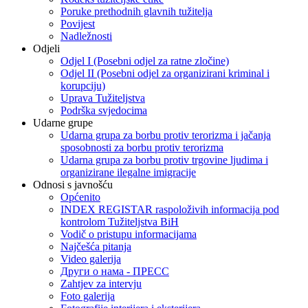
Poruke prethodnih glavnih tužitelja
Povijest
Nadležnosti
Odjeli
Odjel I (Posebni odjel za ratne zločine)
Odjel II (Posebni odjel za organizirani kriminal i
korupciju)
Uprava Tužiteljstva
Podrška svjedocima
Udarne grupe
Udarna grupa za borbu protiv terorizma i jačanja
sposobnosti za borbu protiv terorizma
Udarna grupa za borbu protiv trgovine ljudima i
organizirane ilegalne imigracije
Odnosi s javnošću
Općenito
INDEX REGISTAR raspoloživih informacija pod
kontrolom Tužiteljstva BiH
Vodič o pristupu informacijama
Najčešća pitanja
Video galerija
Други о нама - ПРЕСC
Zahtjev za intervju
Foto galerija