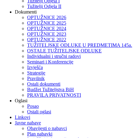
Tužitelji Odjela I
Tužitelji Odjela II
Dokumenti
OPTUŽNICE 2026
OPTUŽNICE 2025
OPTUŽNICE 2024
OPTUŽNICE 2023
OPTUŽNICE 2022
TUŽITELJSKE ODLUKE U PREDMETIMA 145a.
OSTALE TUŽITELJSKE ODLUKE
Individualni i stručni radovi
Seminari i Konferencije
Izvješća
Strategije
Pravilnik
Ostali dokumenti
Budžet Tužiteljstva BiH
PRAVILA PRIVATNOSTI
Oglasi
Posao
Ostali oglasi
Linkovi
Javne nabave
Obavijesti o nabavci
Plan nabavki