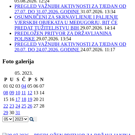
05.08.2026. 12:24
PREGLED VAŽNIJIH AKTIVNOSTI ZA TJEDAN OD
27.07. DO 31.07.2026. GODINE
31.07.2026. 13:34
OSUMNJIČENI ZA SKRNAVLJENJE I PALJENJE
VJERSKIH OBJEKATA U MEĐUGORJU, BIT ĆE
PREDAT TUŽITELJSTVU BIH
29.07.2026. 14:14
PREDLOŽEN PRITVOR ZA DRŽAVLJANINA
POLJSKE
29.07.2026. 13:54
PREGLED VAŽNIJIH AKTIVNOSTI ZA TJEDAN OD
20.07. DO 24.07.2026. GODINE
24.07.2026. 11:17
Foto galerija
05. 2023.
P
U
S
Č
P
S
N
01
02
03
04
05
06
07
08
09
10
11
12
13
14
15
16
17
18
19
20
21
22
23
24
25
26
27
28
29
30
31