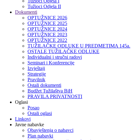
Tužioci Odjela I
Tužioci Odjela II
Dokumenti
OPTUŽNICE 2026
OPTUŽNICE 2025
OPTUŽNICE 2024
OPTUŽNICE 2023
OPTUŽNICE 2022
TUŽILAČKE ODLUKE U PREDMETIMA 145a.
OSTALE TUŽILAČKE ODLUKE
Individualni i stručni radovi
Seminari i Konferencije
Izvještaji
Strategije
Pravilnik
Ostali dokumenti
Budžet Tužilaštva BiH
PRAVILA PRIVATNOSTI
Oglasi
Posao
Ostali oglasi
Linkovi
Javne nabavke
Obavještenja o nabavci
Plan nabavki