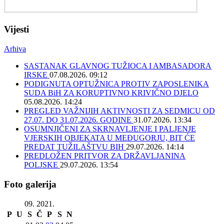
Vijesti
Arhiva
SASTANAK GLAVNOG TUŽIOCA I AMBASADORA
IRSKE
07.08.2026. 09:12
PODIGNUTA OPTUŽNICA PROTIV ZAPOSLENIKA
SUDA BiH ZA KORUPTIVNO KRIVIČNO DJELO
05.08.2026. 14:24
PREGLED VAŽNIJIH AKTIVNOSTI ZA SEDMICU OD
27.07. DO 31.07.2026. GODINE
31.07.2026. 13:34
OSUMNJIČENI ZA SKRNAVLJENJE I PALJENJE
VJERSKIH OBJEKATA U MEĐUGORJU, BIT ĆE
PREDAT TUŽILAŠTVU BIH
29.07.2026. 14:14
PREDLOŽEN PRITVOR ZA DRŽAVLJANINA
POLJSKE
29.07.2026. 13:54
Foto galerija
09. 2021.
P
U
S
Č
P
S
N