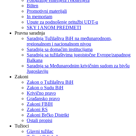
Fotografije enterijera i eksterijera
Bilten
Promotivni materijali
In memoriam
Upute za podnošenje pritužbi UDT-u
SKY I ANOM PREDMETI
Pravna saradnja
Saradnja Tužilaštva BiH na međunarodnom,
regionalnom i nacionalnom nivou
Saradnja sa domaćim institucijama
Saradnja sa tužilaštvima jugoistočne Evrope/zapadnog
Balkana
Saradnja sa Međunarodnim krivičnim sudom za bivšu
Jugoslaviju
Zakoni
Zakon o Тužilaštvu BiH
Zakon o Sudu BiH
Krivično pravo
Građansko pravo
Zakoni FBIH
Zakoni RS
Zakoni Brčko Distrikt
Ostali propisi
Tužioci
Glavni tužilac