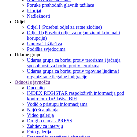
Poruke prethodnih glavnih tužilaca
Istorijat
Nadležnosti
Odjeli
Odjel I (Posebni odjel za ratne zločine)
Odjel II (Posebni odjel za organizirani kriminal i
korupciju)
Uprava Tužilaštva
Podrška svjedocima
Udarne grupe
Udarna grupa za borbu protiv terorizma i jačanja
sposobnosti za borbu protiv terorizma
Udarna grupa za borbu protiv trgovine ljudima i
organizirane ilegalne imigracije
Odnosi s javnošću
Općenito
INDEX REGISTAR raspoloživih informacija pod
kontrolom Tužilaštva BiH
Vodič o pristupu informacijama
Najčešća pitanja
Video galerija
Drugi o nama - PRESS
Zahtjev za intervju
Foto galerija