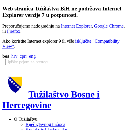
Web stranica Tužilaštva BiH ne podržava Internet
Explorer verzije 7 u potpunosti.
Preporučujemo nadogradnju na
Internet Explorer
,
Google Chrome
,
ili
Firefox
.
Ako koristite Internet explorer 9 ili više
isključite "Compatibility
View"
.
bos
hrv
срп
eng
Tužilaštvo Bosne i
Hercegovine
O Tužilaštvu
Riječ glavnog tužioca
Kodeks tužilačke etike