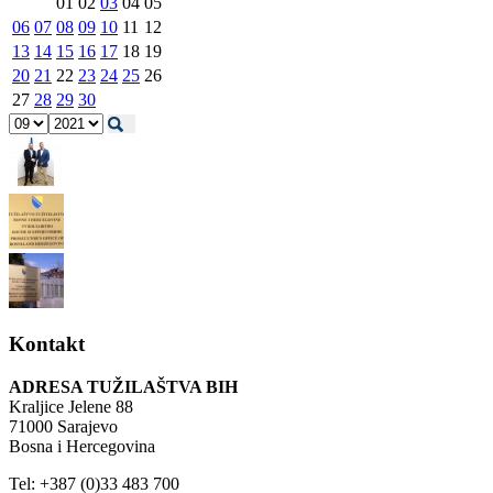
01
02
03
04
05
06
07
08
09
10
11
12
13
14
15
16
17
18
19
20
21
22
23
24
25
26
27
28
29
30
Kontakt
ADRESA TUŽILAŠTVA BIH
Kraljice Jelene 88
71000 Sarajevo
Bosna i Hercegovina
Tel: +387 (0)33 483 700