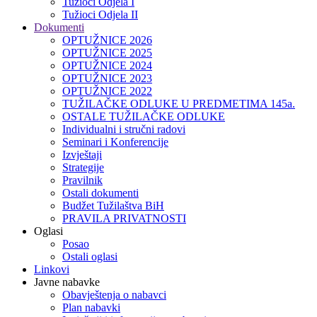
Tužioci Odjela I
Tužioci Odjela II
Dokumenti
OPTUŽNICE 2026
OPTUŽNICE 2025
OPTUŽNICE 2024
OPTUŽNICE 2023
OPTUŽNICE 2022
TUŽILAČKE ODLUKE U PREDMETIMA 145a.
OSTALE TUŽILAČKE ODLUKE
Individualni i stručni radovi
Seminari i Konferencije
Izvještaji
Strategije
Pravilnik
Ostali dokumenti
Budžet Tužilaštva BiH
PRAVILA PRIVATNOSTI
Oglasi
Posao
Ostali oglasi
Linkovi
Javne nabavke
Obavještenja o nabavci
Plan nabavki