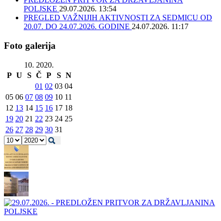
POLJSKE
29.07.2026. 13:54
PREGLED VAŽNIJIH AKTIVNOSTI ZA SEDMICU OD
20.07. DO 24.07.2026. GODINE
24.07.2026. 11:17
Foto galerija
10. 2020.
P
U
S
Č
P
S
N
01
02
03
04
05
06
07
08
09
10
11
12
13
14
15
16
17
18
19
20
21
22
23
24
25
26
27
28
29
30
31