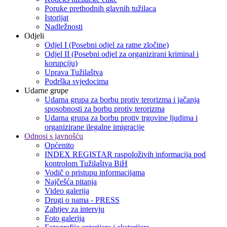
Poruke prethodnih glavnih tužilaca
Istorijat
Nadležnosti
Odjeli
Odjel I (Posebni odjel za ratne zločine)
Odjel II (Posebni odjel za organizirani kriminal i
korupciju)
Uprava Tužilaštva
Podrška svjedocima
Udarne grupe
Udarna grupa za borbu protiv terorizma i jačanja
sposobnosti za borbu protiv terorizma
Udarna grupa za borbu protiv trgovine ljudima i
organizirane ilegalne imigracije
Odnosi s javnošću
Općenito
INDEX REGISTAR raspoloživih informacija pod
kontrolom Tužilaštva BiH
Vodič o pristupu informacijama
Najčešća pitanja
Video galerija
Drugi o nama - PRESS
Zahtjev za intervju
Foto galerija