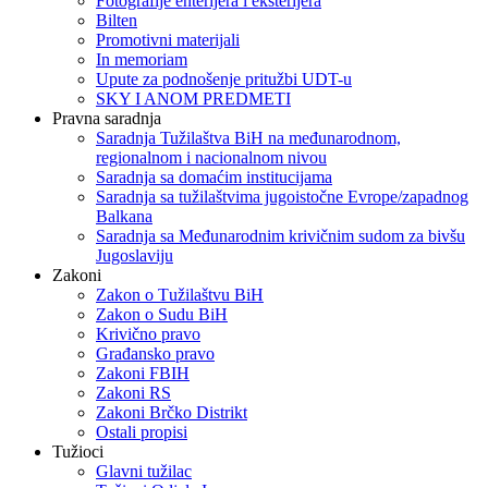
Fotografije enterijera i eksterijera
Bilten
Promotivni materijali
In memoriam
Upute za podnošenje pritužbi UDT-u
SKY I ANOM PREDMETI
Pravna saradnja
Saradnja Tužilaštva BiH na međunarodnom,
regionalnom i nacionalnom nivou
Saradnja sa domaćim institucijama
Saradnja sa tužilaštvima jugoistočne Evrope/zapadnog
Balkana
Saradnja sa Međunarodnim krivičnim sudom za bivšu
Jugoslaviju
Zakoni
Zakon o Тužilaštvu BiH
Zakon o Sudu BiH
Krivično pravo
Građansko pravo
Zakoni FBIH
Zakoni RS
Zakoni Brčko Distrikt
Ostali propisi
Tužioci
Glavni tužilac