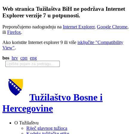
Web stranica Tužilaštva BiH ne podržava Internet
Explorer verzije 7 u potpunosti.
Preporučujemo nadogradnju na
Internet Explorer
,
Google Chrome
,
ili
Firefox
.
Ako koristite Internet explorer 9 ili više
isključite "Compatibility
View"
.
bos
hrv
срп
eng
Tužilaštvo Bosne i
Hercegovine
O Tužilaštvu
Riječ glavnog tužioca
Kodeks tužilačke etike