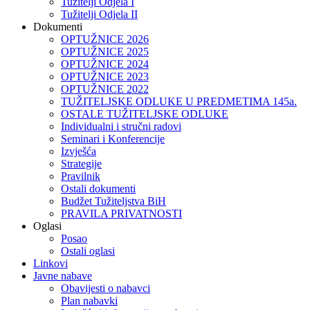
Tužitelji Odjela I
Tužitelji Odjela II
Dokumenti
OPTUŽNICE 2026
OPTUŽNICE 2025
OPTUŽNICE 2024
OPTUŽNICE 2023
OPTUŽNICE 2022
TUŽITELJSKE ODLUKE U PREDMETIMA 145a.
OSTALE TUŽITELJSKE ODLUKE
Individualni i stručni radovi
Seminari i Konferencije
Izvješća
Strategije
Pravilnik
Ostali dokumenti
Budžet Tužiteljstva BiH
PRAVILA PRIVATNOSTI
Oglasi
Posao
Ostali oglasi
Linkovi
Javne nabave
Obavijesti o nabavci
Plan nabavki