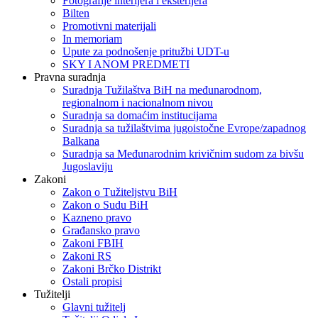
Fotografije interijera i eksterijera
Bilten
Promotivni materijali
In memoriam
Upute za podnošenje pritužbi UDT-u
SKY I ANOM PREDMETI
Pravna suradnja
Suradnja Tužilaštva BiH na međunarodnom,
regionalnom i nacionalnom nivou
Suradnja sa domaćim institucijama
Suradnja sa tužilaštvima jugoistočne Evrope/zapadnog
Balkana
Suradnja sa Međunarodnim krivičnim sudom za bivšu
Jugoslaviju
Zakoni
Zakon o Тužiteljstvu BiH
Zakon o Sudu BiH
Kazneno pravo
Građansko pravo
Zakoni FBIH
Zakoni RS
Zakoni Brčko Distrikt
Ostali propisi
Tužitelji
Glavni tužitelj