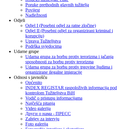
Poruke prethodnih glavnih tužitelja
Povijest
Nadležnosti
Odjeli
Odjel I (Posebni odjel za ratne zločine)
Odjel II (Posebni odjel za organizirani kriminal i
korupciju)
Uprava Tužiteljstva
Podrška svjedocima
Udarne grupe
Udarna grupa za borbu protiv terorizma i jačanja
sposobnosti za borbu protiv terorizma
Udarna grupa za borbu protiv trgovine ljudima i
organizirane ilegalne imigracije
Odnosi s javnošću
Općenito
INDEX REGISTAR raspoloživih informacija pod
kontrolom Tužiteljstva BiH
Vodič o pristupu informacijama
Najčešća pitanja
Video galerija
Други о нама - ПРЕСC
Zahtjev za intervju
Foto galerija