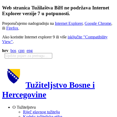
Web stranica Tužilaštva BiH ne podržava Internet
Explorer verzije 7 u potpunosti.
Preporučujemo nadogradnju na
Internet Explorer
,
Google Chrome
,
ili
Firefox
.
Ako koristite Internet explorer 9 ili više
isključite "Compatibility
View"
.
hrv
bos
срп
eng
Tužiteljstvo Bosne i
Hercegovine
O Tužiteljstvu
Riječ glavnog tužitelja
Kodeks tužiteljske etike