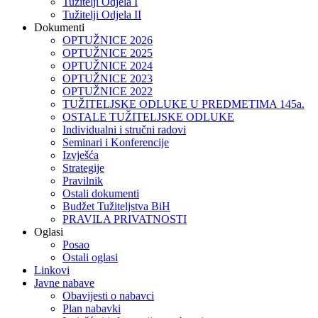
Tužitelji Odjela I
Tužitelji Odjela II
Dokumenti
OPTUŽNICE 2026
OPTUŽNICE 2025
OPTUŽNICE 2024
OPTUŽNICE 2023
OPTUŽNICE 2022
TUŽITELJSKE ODLUKE U PREDMETIMA 145a.
OSTALE TUŽITELJSKE ODLUKE
Individualni i stručni radovi
Seminari i Konferencije
Izvješća
Strategije
Pravilnik
Ostali dokumenti
Budžet Tužiteljstva BiH
PRAVILA PRIVATNOSTI
Oglasi
Posao
Ostali oglasi
Linkovi
Javne nabave
Obavijesti o nabavci
Plan nabavki