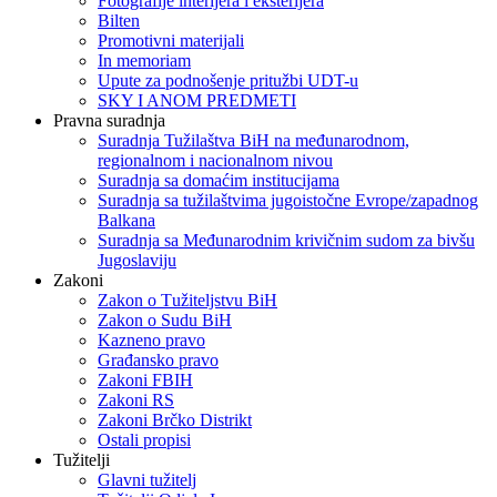
Fotografije interijera i eksterijera
Bilten
Promotivni materijali
In memoriam
Upute za podnošenje pritužbi UDT-u
SKY I ANOM PREDMETI
Pravna suradnja
Suradnja Tužilaštva BiH na međunarodnom,
regionalnom i nacionalnom nivou
Suradnja sa domaćim institucijama
Suradnja sa tužilaštvima jugoistočne Evrope/zapadnog
Balkana
Suradnja sa Međunarodnim krivičnim sudom za bivšu
Jugoslaviju
Zakoni
Zakon o Тužiteljstvu BiH
Zakon o Sudu BiH
Kazneno pravo
Građansko pravo
Zakoni FBIH
Zakoni RS
Zakoni Brčko Distrikt
Ostali propisi
Tužitelji
Glavni tužitelj