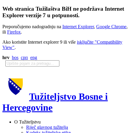
Web stranica Tužilaštva BiH ne podržava Internet
Explorer verzije 7 u potpunosti.
Preporučujemo nadogradnju na
Internet Explorer
,
Google Chrome
,
ili
Firefox
.
Ako koristite Internet explorer 9 ili više
isključite "Compatibility
View"
.
hrv
bos
срп
eng
Tužiteljstvo Bosne i
Hercegovine
O Tužiteljstvu
Riječ glavnog tužitelja
Kodeks tužiteljske etike