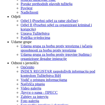
Poruke prethodnih glavnih tužitelja
Povijest
Nadležnosti
Odjeli
Odjel I (Posebni odjel za ratne zločine)
Odjel II (Posebni odjel za organizirani kriminal i
korupciju)
Uprava Tužiteljstva
Podrška svjedocima
Udarne grupe
Udarna grupa za borbu protiv terorizma i jačanja
sposobnosti za borbu protiv terorizma
Udarna grupa za borbu protiv trgovine ljudima i
organizirane ilegalne imigracije
Odnosi s javnošću
Općenito
INDEX REGISTAR raspoloživih informacija pod
kontrolom Tužiteljstva BiH
Vodič o pristupu informacijama
Najčešća pitanja
Video galerija
Други о нама - ПРЕСC
Zahtjev za intervju
Foto galerija