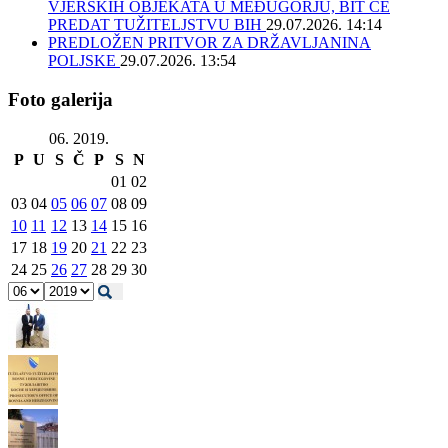
VJERSKIH OBJEKATA U MEĐUGORJU, BIT ĆE
PREDAT TUŽITELJSTVU BIH
29.07.2026. 14:14
PREDLOŽEN PRITVOR ZA DRŽAVLJANINA
POLJSKE
29.07.2026. 13:54
Foto galerija
06. 2019.
P
U
S
Č
P
S
N
01
02
03
04
05
06
07
08
09
10
11
12
13
14
15
16
17
18
19
20
21
22
23
24
25
26
27
28
29
30