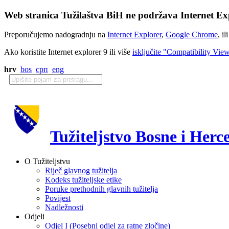
Web stranica Tužilaštva BiH ne podržava Internet Exp
Preporučujemo nadogradnju na
Internet Explorer
,
Google Chrome
, il
Ako koristite Internet explorer 9 ili više
isključite "Compatibility Vie
hrv
bos
срп
eng
Tužiteljstvo Bosne i Herc
O Tužiteljstvu
Riječ glavnog tužitelja
Kodeks tužiteljske etike
Poruke prethodnih glavnih tužitelja
Povijest
Nadležnosti
Odjeli
Odjel I (Posebni odjel za ratne zločine)