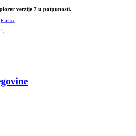
lorer verzije 7 u potpunosti.
i
Firefox
.
w"
.
egovine