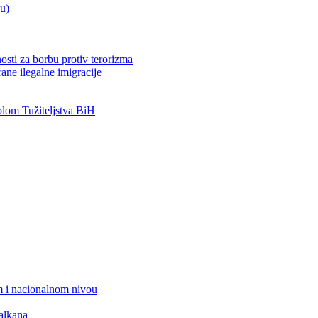
ju)
osti za borbu protiv terorizma
ane ilegalne imigracije
om Tužiteljstva BiH
 i nacionalnom nivou
alkana