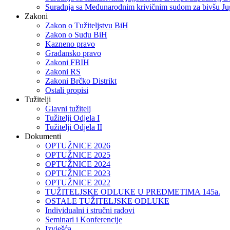
Suradnja sa Međunarodnim krivičnim sudom za bivšu Ju
Zakoni
Zakon o Тužiteljstvu BiH
Zakon o Sudu BiH
Kazneno pravo
Građansko pravo
Zakoni FBIH
Zakoni RS
Zakoni Brčko Distrikt
Ostali propisi
Tužitelji
Glavni tužitelj
Tužitelji Odjela I
Tužitelji Odjela II
Dokumenti
OPTUŽNICE 2026
OPTUŽNICE 2025
OPTUŽNICE 2024
OPTUŽNICE 2023
OPTUŽNICE 2022
TUŽITELJSKE ODLUKE U PREDMETIMA 145a.
OSTALE TUŽITELJSKE ODLUKE
Individualni i stručni radovi
Seminari i Konferencije
Izvješća