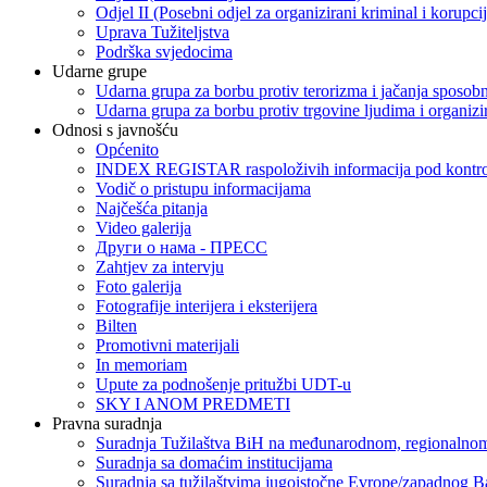
Odjel II (Posebni odjel za organizirani kriminal i korupci
Uprava Tužiteljstva
Podrška svjedocima
Udarne grupe
Udarna grupa za borbu protiv terorizma i jačanja sposobn
Udarna grupa za borbu protiv trgovine ljudima i organizir
Odnosi s javnošću
Općenito
INDEX REGISTAR raspoloživih informacija pod kontrol
Vodič o pristupu informacijama
Najčešća pitanja
Video galerija
Други о нама - ПРЕСC
Zahtjev za intervju
Foto galerija
Fotografije interijera i eksterijera
Bilten
Promotivni materijali
In memoriam
Upute za podnošenje pritužbi UDT-u
SKY I ANOM PREDMETI
Pravna suradnja
Suradnja Tužilaštva BiH na međunarodnom, regionalnom
Suradnja sa domaćim institucijama
Suradnja sa tužilaštvima jugoistočne Evrope/zapadnog B