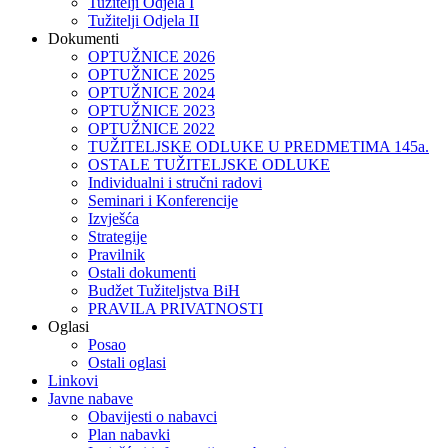
Tužitelji Odjela I
Tužitelji Odjela II
Dokumenti
OPTUŽNICE 2026
OPTUŽNICE 2025
OPTUŽNICE 2024
OPTUŽNICE 2023
OPTUŽNICE 2022
TUŽITELJSKE ODLUKE U PREDMETIMA 145a.
OSTALE TUŽITELJSKE ODLUKE
Individualni i stručni radovi
Seminari i Konferencije
Izvješća
Strategije
Pravilnik
Ostali dokumenti
Budžet Tužiteljstva BiH
PRAVILA PRIVATNOSTI
Oglasi
Posao
Ostali oglasi
Linkovi
Javne nabave
Obavijesti o nabavci
Plan nabavki