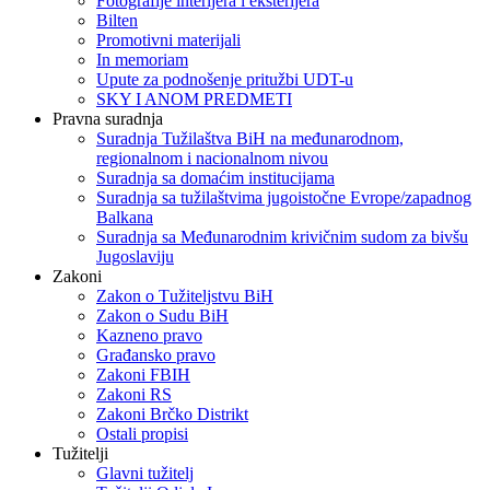
Fotografije interijera i eksterijera
Bilten
Promotivni materijali
In memoriam
Upute za podnošenje pritužbi UDT-u
SKY I ANOM PREDMETI
Pravna suradnja
Suradnja Tužilaštva BiH na međunarodnom,
regionalnom i nacionalnom nivou
Suradnja sa domaćim institucijama
Suradnja sa tužilaštvima jugoistočne Evrope/zapadnog
Balkana
Suradnja sa Međunarodnim krivičnim sudom za bivšu
Jugoslaviju
Zakoni
Zakon o Тužiteljstvu BiH
Zakon o Sudu BiH
Kazneno pravo
Građansko pravo
Zakoni FBIH
Zakoni RS
Zakoni Brčko Distrikt
Ostali propisi
Tužitelji
Glavni tužitelj