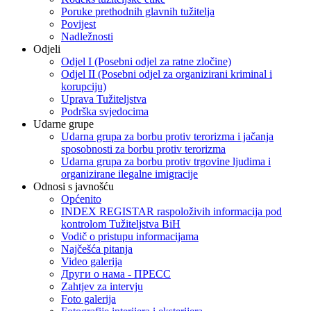
Poruke prethodnih glavnih tužitelja
Povijest
Nadležnosti
Odjeli
Odjel I (Posebni odjel za ratne zločine)
Odjel II (Posebni odjel za organizirani kriminal i
korupciju)
Uprava Tužiteljstva
Podrška svjedocima
Udarne grupe
Udarna grupa za borbu protiv terorizma i jačanja
sposobnosti za borbu protiv terorizma
Udarna grupa za borbu protiv trgovine ljudima i
organizirane ilegalne imigracije
Odnosi s javnošću
Općenito
INDEX REGISTAR raspoloživih informacija pod
kontrolom Tužiteljstva BiH
Vodič o pristupu informacijama
Najčešća pitanja
Video galerija
Други о нама - ПРЕСC
Zahtjev za intervju
Foto galerija