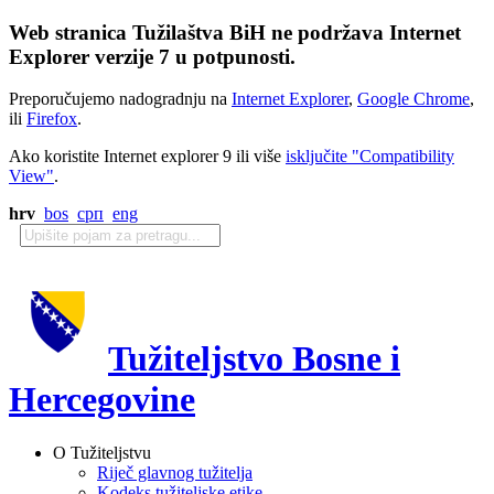
Web stranica Tužilaštva BiH ne podržava Internet
Explorer verzije 7 u potpunosti.
Preporučujemo nadogradnju na
Internet Explorer
,
Google Chrome
,
ili
Firefox
.
Ako koristite Internet explorer 9 ili više
isključite "Compatibility
View"
.
hrv
bos
срп
eng
Tužiteljstvo Bosne i
Hercegovine
O Tužiteljstvu
Riječ glavnog tužitelja
Kodeks tužiteljske etike