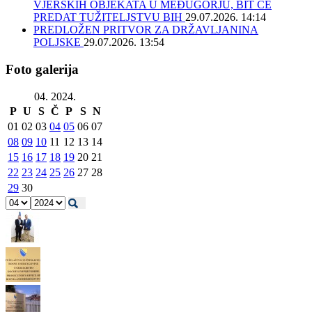
VJERSKIH OBJEKATA U MEĐUGORJU, BIT ĆE
PREDAT TUŽITELJSTVU BIH
29.07.2026. 14:14
PREDLOŽEN PRITVOR ZA DRŽAVLJANINA
POLJSKE
29.07.2026. 13:54
Foto galerija
04. 2024.
P
U
S
Č
P
S
N
01
02
03
04
05
06
07
08
09
10
11
12
13
14
15
16
17
18
19
20
21
22
23
24
25
26
27
28
29
30