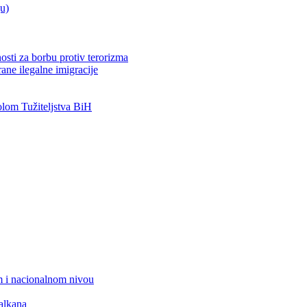
ju)
osti za borbu protiv terorizma
ane ilegalne imigracije
om Tužiteljstva BiH
 i nacionalnom nivou
alkana