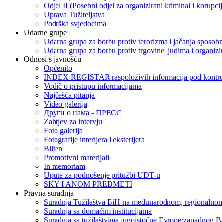
Odjel II (Posebni odjel za organizirani kriminal i korupci
Uprava Tužiteljstva
Podrška svjedocima
Udarne grupe
Udarna grupa za borbu protiv terorizma i jačanja sposobn
Udarna grupa za borbu protiv trgovine ljudima i organizir
Odnosi s javnošću
Općenito
INDEX REGISTAR raspoloživih informacija pod kontrol
Vodič o pristupu informacijama
Najčešća pitanja
Video galerija
Други о нама - ПРЕСC
Zahtjev za intervju
Foto galerija
Fotografije interijera i eksterijera
Bilten
Promotivni materijali
In memoriam
Upute za podnošenje pritužbi UDT-u
SKY I ANOM PREDMETI
Pravna suradnja
Suradnja Tužilaštva BiH na međunarodnom, regionalnom
Suradnja sa domaćim institucijama
Suradnja sa tužilaštvima jugoistočne Evrope/zapadnog B