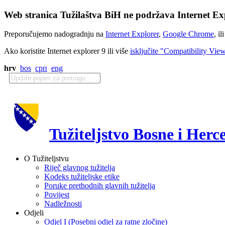
Web stranica Tužilaštva BiH ne podržava Internet Exp
Preporučujemo nadogradnju na
Internet Explorer
,
Google Chrome
, il
Ako koristite Internet explorer 9 ili više
isključite "Compatibility Vie
hrv
bos
срп
eng
Tužiteljstvo Bosne i Herc
O Tužiteljstvu
Riječ glavnog tužitelja
Kodeks tužiteljske etike
Poruke prethodnih glavnih tužitelja
Povijest
Nadležnosti
Odjeli
Odjel I (Posebni odjel za ratne zločine)