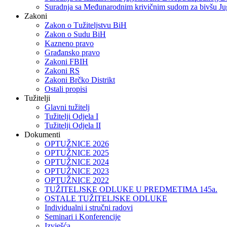
Suradnja sa Međunarodnim krivičnim sudom za bivšu Ju
Zakoni
Zakon o Тužiteljstvu BiH
Zakon o Sudu BiH
Kazneno pravo
Građansko pravo
Zakoni FBIH
Zakoni RS
Zakoni Brčko Distrikt
Ostali propisi
Tužitelji
Glavni tužitelj
Tužitelji Odjela I
Tužitelji Odjela II
Dokumenti
OPTUŽNICE 2026
OPTUŽNICE 2025
OPTUŽNICE 2024
OPTUŽNICE 2023
OPTUŽNICE 2022
TUŽITELJSKE ODLUKE U PREDMETIMA 145a.
OSTALE TUŽITELJSKE ODLUKE
Individualni i stručni radovi
Seminari i Konferencije
Izvješća