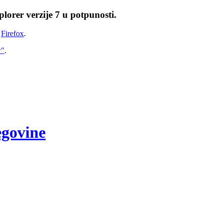
lorer verzije 7 u potpunosti.
i
Firefox
.
w"
.
egovine