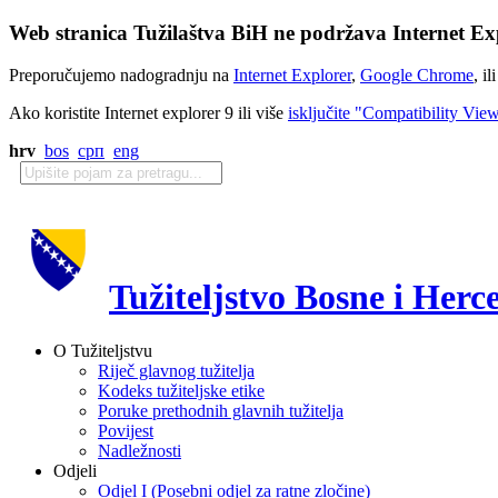
Web stranica Tužilaštva BiH ne podržava Internet Exp
Preporučujemo nadogradnju na
Internet Explorer
,
Google Chrome
, il
Ako koristite Internet explorer 9 ili više
isključite "Compatibility Vie
hrv
bos
срп
eng
Tužiteljstvo Bosne i Herc
O Tužiteljstvu
Riječ glavnog tužitelja
Kodeks tužiteljske etike
Poruke prethodnih glavnih tužitelja
Povijest
Nadležnosti
Odjeli
Odjel I (Posebni odjel za ratne zločine)