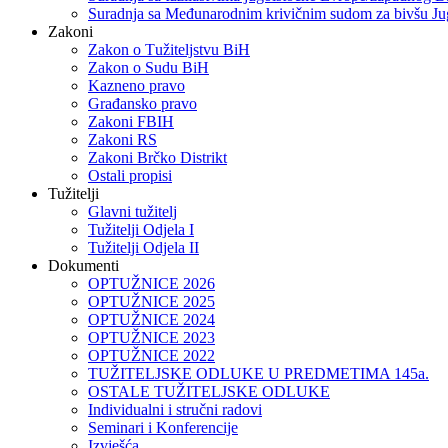
Suradnja sa Međunarodnim krivičnim sudom za bivšu Ju
Zakoni
Zakon o Тužiteljstvu BiH
Zakon o Sudu BiH
Kazneno pravo
Građansko pravo
Zakoni FBIH
Zakoni RS
Zakoni Brčko Distrikt
Ostali propisi
Tužitelji
Glavni tužitelj
Tužitelji Odjela I
Tužitelji Odjela II
Dokumenti
OPTUŽNICE 2026
OPTUŽNICE 2025
OPTUŽNICE 2024
OPTUŽNICE 2023
OPTUŽNICE 2022
TUŽITELJSKE ODLUKE U PREDMETIMA 145a.
OSTALE TUŽITELJSKE ODLUKE
Individualni i stručni radovi
Seminari i Konferencije
Izvješća