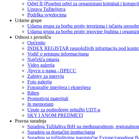
Odjel II (Posebni odjel za organizirani kriminal i korupci
Uprava Tužiteljstva
Podrška svjedocima
Udarne grupe
Udarna grupa za borbu protiv terorizma i jačanja sposobn
Udarna grupa za borbu protiv trgovine ljudima i organizir
Odnosi s javnošću
Općenito
INDEX REGISTAR raspoloživih informacija pod kontrol
Vodič o pristupu informacijama
Najčešća pitanja
Video galerija
Други о нама - ПРЕСC
Zahtjev za intervju
Foto galerija
Fotografije interijera i eksterijera
Bilten
Promotivni materijali
In memoriam
Upute za podnošenje pritužbi UDT-u
SKY I ANOM PREDMETI
Pravna suradnja
Suradnja Tužilaštva BiH na međunarodnom, regionalnom
Suradnja sa domaćim institucijama
Suradnja sa tužilaštvima jugoistočne Evrope/zapadnog B