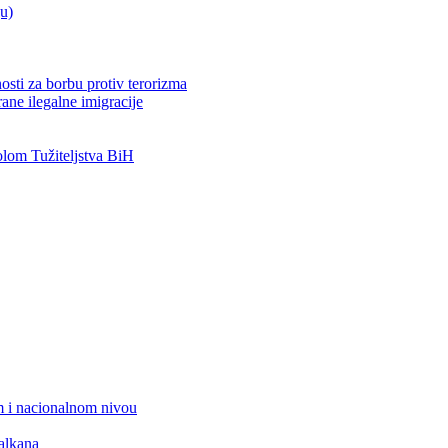
ju)
osti za borbu protiv terorizma
ane ilegalne imigracije
om Tužiteljstva BiH
 i nacionalnom nivou
alkana