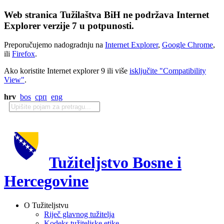
Web stranica Tužilaštva BiH ne podržava Internet
Explorer verzije 7 u potpunosti.
Preporučujemo nadogradnju na
Internet Explorer
,
Google Chrome
,
ili
Firefox
.
Ako koristite Internet explorer 9 ili više
isključite "Compatibility
View"
.
hrv
bos
срп
eng
Tužiteljstvo Bosne i
Hercegovine
O Tužiteljstvu
Riječ glavnog tužitelja
Kodeks tužiteljske etike