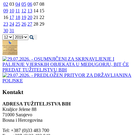
02
03
04
05
06
07
08
09
10
11
12
13
14
15
16
17
18
19
20
21
22
23
24
25
26
27
28
29
30
31
Kontakt
ADRESA TUŽITELJSTVA BIH
Kraljice Jelene 88
71000 Sarajevo
Bosna i Hercegovina
Tel: +387 (0)33 483 700