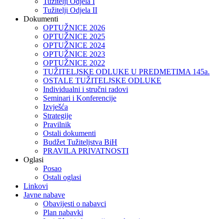
Tužitelji Odjela I
Tužitelji Odjela II
Dokumenti
OPTUŽNICE 2026
OPTUŽNICE 2025
OPTUŽNICE 2024
OPTUŽNICE 2023
OPTUŽNICE 2022
TUŽITELJSKE ODLUKE U PREDMETIMA 145a.
OSTALE TUŽITELJSKE ODLUKE
Individualni i stručni radovi
Seminari i Konferencije
Izvješća
Strategije
Pravilnik
Ostali dokumenti
Budžet Tužiteljstva BiH
PRAVILA PRIVATNOSTI
Oglasi
Posao
Ostali oglasi
Linkovi
Javne nabave
Obavijesti o nabavci
Plan nabavki