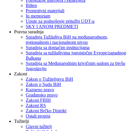
Fotografije interijera i eksterijera
Bilten
Promotivni materijali
In memoriam
Upute za podnošenje pritužbi UDT-u
SKY I ANOM PREDMETI
Pravna suradnja
Suradnja Tužilaštva BiH na međunarodnom,
regionalnom i nacionalnom nivou
Suradnja sa domaćim institucijama
Suradnja sa tužilaštvima jugoistočne Evrope/zapadnog
Balkana
Suradnja sa Međunarodnim krivičnim sudom za bivšu
Jugoslaviju
Zakoni
Zakon o Тužiteljstvu BiH
Zakon o Sudu BiH
Kazneno pravo
Građansko pravo
Zakoni FBIH
Zakoni RS
Zakoni Brčko Distrikt
Ostali propisi
Tužitelji
Glavni tužitelj