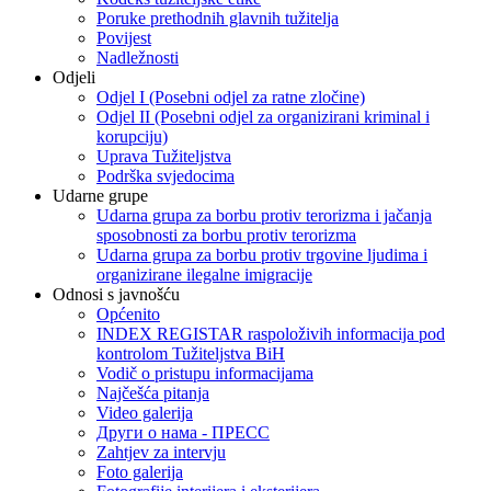
Poruke prethodnih glavnih tužitelja
Povijest
Nadležnosti
Odjeli
Odjel I (Posebni odjel za ratne zločine)
Odjel II (Posebni odjel za organizirani kriminal i
korupciju)
Uprava Tužiteljstva
Podrška svjedocima
Udarne grupe
Udarna grupa za borbu protiv terorizma i jačanja
sposobnosti za borbu protiv terorizma
Udarna grupa za borbu protiv trgovine ljudima i
organizirane ilegalne imigracije
Odnosi s javnošću
Općenito
INDEX REGISTAR raspoloživih informacija pod
kontrolom Tužiteljstva BiH
Vodič o pristupu informacijama
Najčešća pitanja
Video galerija
Други о нама - ПРЕСC
Zahtjev za intervju
Foto galerija