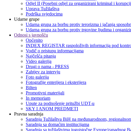
Odjel II (Posebni odjel za organizirani kriminal i korupci
Uprava Tužilaštva
Podrška svjedocima
Udarne grupe
Udarna grupa za borbu protiv terorizma i jačanja sposobn
Udarna grupa za borbu protiv trgovine ljudima i organizir
Odnosi s javnošću
Općenito
INDEX REGISTAR raspoloživih informacija pod kontro
Vodič o pristupu informacijama
Najčešća pitanja
Video galerija
Drugi o nama - PRESS
Zahtjev za intervju
Foto galerija
Fotografije enterijera i eksterijera
Bilten
Promotivni materijali
In memoriam
Upute za podnošenje pritužbi UDT-u
SKY I ANOM PREDMETI
Pravna saradnja
Saradnja Tužilaštva BiH na međunarodnom, regionalnom
Saradnja sa domaćim institucijama
Saradnja sa tužilaštvima jugoistočne Evrope/zapadnog B