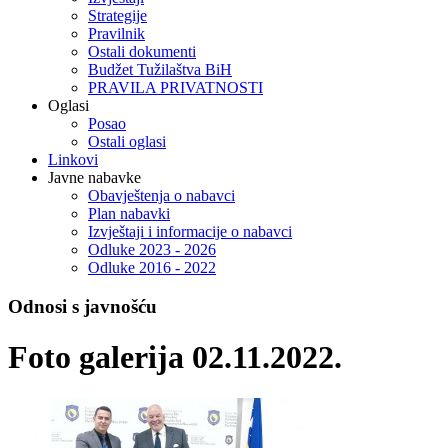
Strategije
Pravilnik
Ostali dokumenti
Budžet Tužilaštva BiH
PRAVILA PRIVATNOSTI
Oglasi
Posao
Ostali oglasi
Linkovi
Javne nabavke
Obavještenja o nabavci
Plan nabavki
Izvještaji i informacije o nabavci
Odluke 2023 - 2026
Odluke 2016 - 2022
Odnosi s javnošću
Foto galerija 02.11.2022.