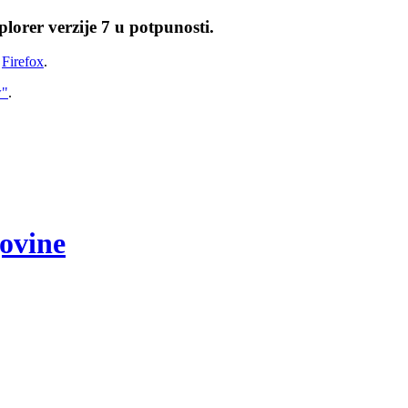
lorer verzije 7 u potpunosti.
i
Firefox
.
w"
.
govine