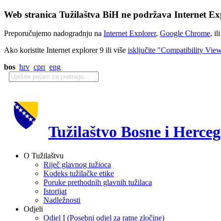
Web stranica Tužilaštva BiH ne podržava Internet Exp
Preporučujemo nadogradnju na
Internet Explorer
,
Google Chrome
, il
Ako koristite Internet explorer 9 ili više
isključite "Compatibility Vie
bos
hrv
срп
eng
Tužilaštvo Bosne i Herce
O Tužilaštvu
Riječ glavnog tužioca
Kodeks tužilačke etike
Poruke prethodnih glavnih tužilaca
Istorijat
Nadležnosti
Odjeli
Odjel I (Posebni odjel za ratne zločine)