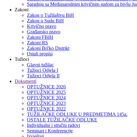
Saradnja sa Međunarodnim krivičnim sudom za bivšu Jug
Zakoni
Zakon o Тužilaštvu BiH
Zakon o Sudu BiH
Krivično pravo
Građansko pravo
Zakoni FBIH
Zakoni RS
Zakoni Brčko Distrikt
Ostali propisi
Tužioci
Glavni tužilac
Tužioci Odjela I
Tužioci Odjela II
Dokumenti
OPTUŽNICE 2026
OPTUŽNICE 2025
OPTUŽNICE 2024
OPTUŽNICE 2023
OPTUŽNICE 2022
TUŽILAČKE ODLUKE U PREDMETIMA 145a.
OSTALE TUŽILAČKE ODLUKE
Individualni i stručni radovi
Seminari i Konferencije
Izvještaji