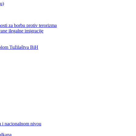
ju)
osti za borbu protiv terorizma
ane ilegalne imigracije
lom Tužilaštva BiH
 i nacionalnom nivou
alkana