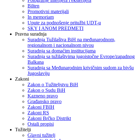
Fotografije interijera i eksterijera
Bilten
Promotivni materijali
In memoriam
Upute za podnošenje pritužbi UDT-u
SKY I ANOM PREDMETI
Pravna suradnja
Suradnja Tužilaštva BiH na međunarodnom,
regionalnom i nacionalnom nivou
Suradnja sa domaćim institucijama
Suradnja sa tužilaštvima jugoistočne Evrope/zapadnog
Balkana
Suradnja sa Međunarodnim krivičnim sudom za bivšu
Jugoslaviju
Zakoni
Zakon o Тužiteljstvu BiH
Zakon o Sudu BiH
Kazneno pravo
Građansko pravo
Zakoni FBIH
Zakoni RS
Zakoni Brčko Distrikt
Ostali propisi
Tužitelji
Glavni tužitelj