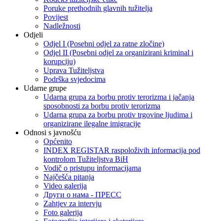
Poruke prethodnih glavnih tužitelja
Povijest
Nadležnosti
Odjeli
Odjel I (Posebni odjel za ratne zločine)
Odjel II (Posebni odjel za organizirani kriminal i
korupciju)
Uprava Tužiteljstva
Podrška svjedocima
Udarne grupe
Udarna grupa za borbu protiv terorizma i jačanja
sposobnosti za borbu protiv terorizma
Udarna grupa za borbu protiv trgovine ljudima i
organizirane ilegalne imigracije
Odnosi s javnošću
Općenito
INDEX REGISTAR raspoloživih informacija pod
kontrolom Tužiteljstva BiH
Vodič o pristupu informacijama
Najčešća pitanja
Video galerija
Други о нама - ПРЕСC
Zahtjev za intervju
Foto galerija