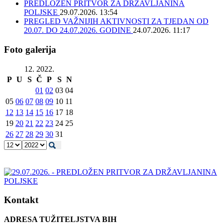
PREDLOŽEN PRITVOR ZA DRŽAVLJANINA
POLJSKE
29.07.2026. 13:54
PREGLED VAŽNIJIH AKTIVNOSTI ZA TJEDAN OD
20.07. DO 24.07.2026. GODINE
24.07.2026. 11:17
Foto galerija
12. 2022.
P
U
S
Č
P
S
N
01
02
03
04
05
06
07
08
09
10
11
12
13
14
15
16
17
18
19
20
21
22
23
24
25
26
27
28
29
30
31
Kontakt