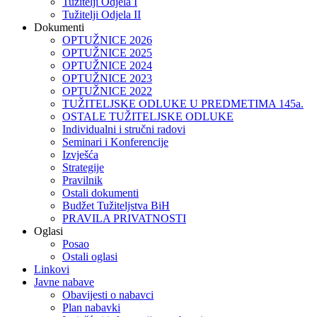
Tužitelji Odjela I
Tužitelji Odjela II
Dokumenti
OPTUŽNICE 2026
OPTUŽNICE 2025
OPTUŽNICE 2024
OPTUŽNICE 2023
OPTUŽNICE 2022
TUŽITELJSKE ODLUKE U PREDMETIMA 145a.
OSTALE TUŽITELJSKE ODLUKE
Individualni i stručni radovi
Seminari i Konferencije
Izvješća
Strategije
Pravilnik
Ostali dokumenti
Budžet Tužiteljstva BiH
PRAVILA PRIVATNOSTI
Oglasi
Posao
Ostali oglasi
Linkovi
Javne nabave
Obavijesti o nabavci
Plan nabavki