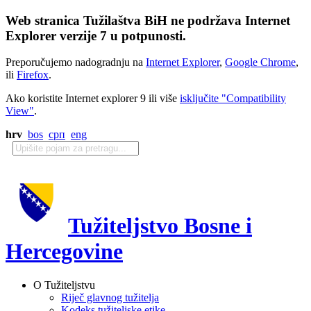
Web stranica Tužilaštva BiH ne podržava Internet
Explorer verzije 7 u potpunosti.
Preporučujemo nadogradnju na
Internet Explorer
,
Google Chrome
,
ili
Firefox
.
Ako koristite Internet explorer 9 ili više
isključite "Compatibility
View"
.
hrv
bos
срп
eng
Tužiteljstvo Bosne i
Hercegovine
O Tužiteljstvu
Riječ glavnog tužitelja
Kodeks tužiteljske etike