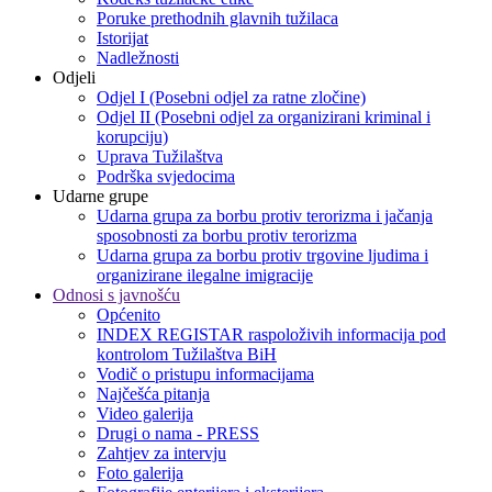
Poruke prethodnih glavnih tužilaca
Istorijat
Nadležnosti
Odjeli
Odjel I (Posebni odjel za ratne zločine)
Odjel II (Posebni odjel za organizirani kriminal i
korupciju)
Uprava Tužilaštva
Podrška svjedocima
Udarne grupe
Udarna grupa za borbu protiv terorizma i jačanja
sposobnosti za borbu protiv terorizma
Udarna grupa za borbu protiv trgovine ljudima i
organizirane ilegalne imigracije
Odnosi s javnošću
Općenito
INDEX REGISTAR raspoloživih informacija pod
kontrolom Tužilaštva BiH
Vodič o pristupu informacijama
Najčešća pitanja
Video galerija
Drugi o nama - PRESS
Zahtjev za intervju
Foto galerija