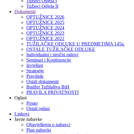
Tužioci Odjela I
Tužioci Odjela II
Dokumenti
OPTUŽNICE 2026
OPTUŽNICE 2025
OPTUŽNICE 2024
OPTUŽNICE 2023
OPTUŽNICE 2022
TUŽILAČKE ODLUKE U PREDMETIMA 145a.
OSTALE TUŽILAČKE ODLUKE
Individualni i stručni radovi
Seminari i Konferencije
Izvještaji
Strategije
Pravilnik
Ostali dokumenti
Budžet Tužilaštva BiH
PRAVILA PRIVATNOSTI
Oglasi
Posao
Ostali oglasi
Linkovi
Javne nabavke
Obavještenja o nabavci
Plan nabavki