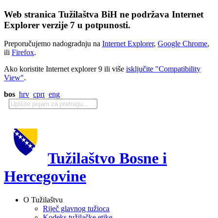
Web stranica Tužilaštva BiH ne podržava Internet
Explorer verzije 7 u potpunosti.
Preporučujemo nadogradnju na
Internet Explorer
,
Google Chrome
,
ili
Firefox
.
Ako koristite Internet explorer 9 ili više
isključite "Compatibility
View"
.
bos
hrv
срп
eng
Tužilaštvo Bosne i
Hercegovine
O Tužilaštvu
Riječ glavnog tužioca
Kodeks tužilačke etike