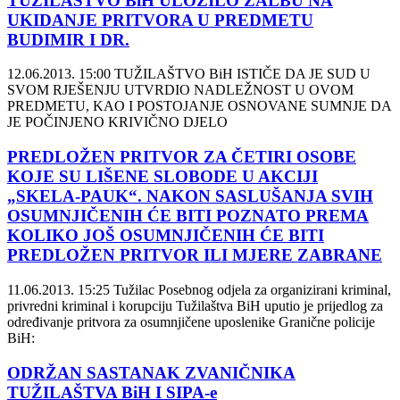
TUŽILAŠTVO BiH ULOŽILO ŽALBU NA
UKIDANJE PRITVORA U PREDMETU
BUDIMIR I DR.
12.06.2013. 15:00
TUŽILAŠTVO BiH ISTIČE DA JE SUD U
SVOM RJEŠENJU UTVRDIO NADLEŽNOST U OVOM
PREDMETU, KAO I POSTOJANJE OSNOVANE SUMNJE DA
JE POČINJENO KRIVIČNO DJELO
PREDLOŽEN PRITVOR ZA ČETIRI OSOBE
KOJE SU LIŠENE SLOBODE U AKCIJI
„SKELA-PAUK“. NAKON SASLUŠANJA SVIH
OSUMNJIČENIH ĆE BITI POZNATO PREMA
KOLIKO JOŠ OSUMNJIČENIH ĆE BITI
PREDLOŽEN PRITVOR ILI MJERE ZABRANE
11.06.2013. 15:25
Tužilac Posebnog odjela za organizirani kriminal,
privredni kriminal i korupciju Tužilaštva BiH uputio je prijedlog za
određivanje pritvora za osumnjičene uposlenike Granične policije
BiH:
ODRŽAN SASTANAK ZVANIČNIKA
TUŽILAŠTVA BiH I SIPA-e