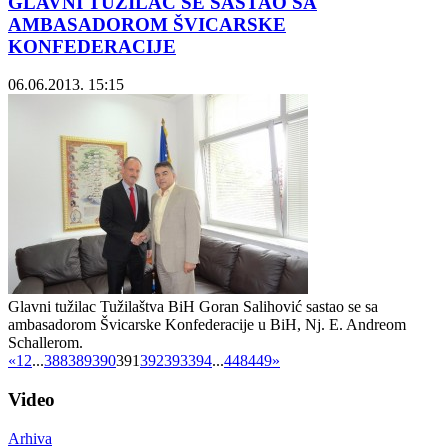
GLAVNI TUŽILAC SE SASTAO SA
AMBASADOROM ŠVICARSKE
KONFEDERACIJE
06.06.2013. 15:15
Glavni tužilac Tužilaštva BiH Goran Salihović sastao se sa
ambasadorom Švicarske Konfederacije u BiH, Nj. E. Andreom
Schallerom.
«
1
2
...
388
389
390
391
392
393
394
...
448
449
»
Video
Arhiva