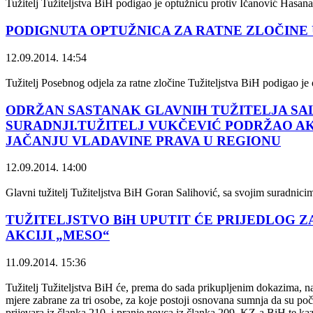
Tužitelj Tužiteljstva BiH podigao je optužnicu protiv Ičanović Hasana 
PODIGNUTA OPTUŽNICA ZA RATNE ZLOČINE 
12.09.2014. 14:54
Tužitelj Posebnog odjela za ratne zločine Tužiteljstva BiH podigao je 
ODRŽAN SASTANAK GLAVNIH TUŽITELJA SAL
SURADNJI.TUŽITELJ VUKČEVIĆ PODRŽAO AK
JAČANJU VLADAVINE PRAVA U REGIONU
12.09.2014. 14:00
Glavni tužitelj Tužiteljstva BiH Goran Salihović, sa svojim suradnicima
TUŽITELJSTVO BiH UPUTIT ĆE PRIJEDLOG Z
AKCIJI „MESO“
11.09.2014. 15:36
Tužitelj Tužiteljstva BiH će, prema do sada prikupljenim dokazima, 
mjere zabrane za tri osobe, za koje postoji osnovana sumnja da su poči
prijevara iz članka 210. i pranje novca iz članka 209. KZ-a BiH te kaz