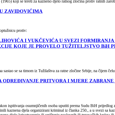
(1965) koji se tereti za kazneno djelo ratnog zločina protiv ratnih zar
U ZAVIDOVIĆIMA
optužnicu protiv:
IHOVIĆA I VUKČEVIĆA U SVEZI FORMIRANJA
CIJE KOJE JE PROVELO TUŽITELJSTVO BiH 
 sastao se sa timom iz Tužilaštva za ratne zločine Srbije, na čijem čelu 
A ODREĐIVANJE PRITVORA I MJERE ZABRANE
nakon ispitivanja osumnjičenih osoba uputiti prema Sudu BiH prijedlog
nili kaznena djela organizirani kriminal iz članka 250., a u svezi sa ka
neno djelo krivotvorenje ili uništenje poslovnih ili trgovačkih knjiga i