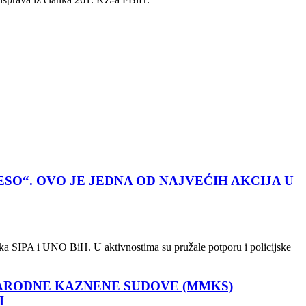
SO“. OVO JE JEDNA OD NAJVEĆIH AKCIJA U
atnika SIPA i UNO BiH. U aktivnostima su pružale potporu i policijske
NARODNE KAZNENE SUDOVE (MMKS)
H