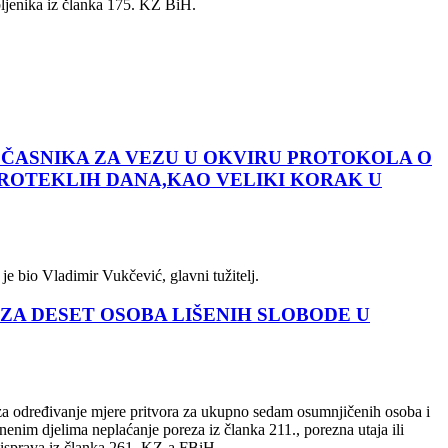
obljenika iz članka 175. KZ BiH.
 ČASNIKA ZA VEZU U OKVIRU PROTOKOLA O
PROTEKLIH DANA,KAO VELIKI KORAK U
je bio Vladimir Vukčević, glavni tužitelj.
 ZA DESET OSOBA LIŠENIH SLOBODE U
 za određivanje mjere pritvora za ukupno sedam osumnjičenih osoba i
znenim djelima neplaćanje poreza iz članka 211., porezna utaja ili
li isprava iz članka 261. KZ-a FBiH.