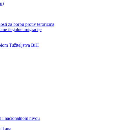
ju)
osti za borbu protiv terorizma
ane ilegalne imigracije
om Tužiteljstva BiH
 i nacionalnom nivou
alkana