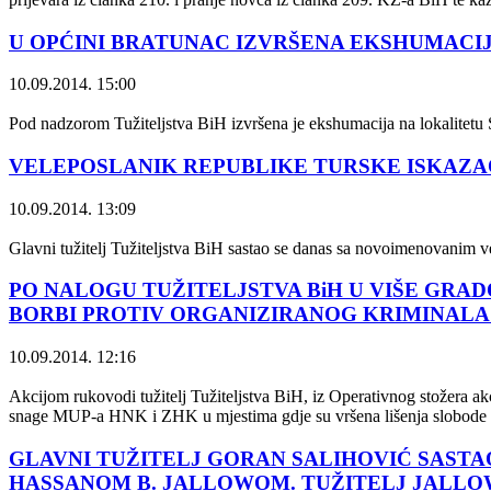
U OPĆINI BRATUNAC IZVRŠENA EKSHUMACI
10.09.2014. 15:00
Pod nadzorom Tužiteljstva BiH izvršena je ekshumacija na lokalitetu 
VELEPOSLANIK REPUBLIKE TURSKE ISKAZA
10.09.2014. 13:09
Glavni tužitelj Tužiteljstva BiH sastao se danas sa novoimenovanim
PO NALOGU TUŽITELJSTVA BiH U VIŠE GRAD
BORBI PROTIV ORGANIZIRANOG KRIMINALA 
10.09.2014. 12:16
Akcijom rukovodi tužitelj Tužiteljstva BiH, iz Operativnog stožera akc
snage MUP-a HNK i ZHK u mjestima gdje su vršena lišenja slobode i 
GLAVNI TUŽITELJ GORAN SALIHOVIĆ SAST
HASSANOM B. JALLOWОМ. TUŽITELJ JALLOW