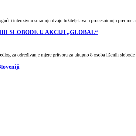
ućiti intenzivnu suradnju dvaju tužiteljstava u procesuiranju predmeta 
IH SLOBODE U AKCIJI „GLOBAL“
jedlog za određivanje mjere pritvora za ukupno 8 osoba lišenih slobode 
loveniji