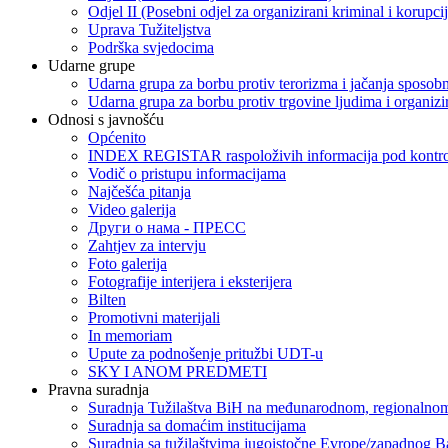
Odjel II (Posebni odjel za organizirani kriminal i korupci
Uprava Tužiteljstva
Podrška svjedocima
Udarne grupe
Udarna grupa za borbu protiv terorizma i jačanja sposobn
Udarna grupa za borbu protiv trgovine ljudima i organizir
Odnosi s javnošću
Općenito
INDEX REGISTAR raspoloživih informacija pod kontrol
Vodič o pristupu informacijama
Najčešća pitanja
Video galerija
Други о нама - ПРЕСC
Zahtjev za intervju
Foto galerija
Fotografije interijera i eksterijera
Bilten
Promotivni materijali
In memoriam
Upute za podnošenje pritužbi UDT-u
SKY I ANOM PREDMETI
Pravna suradnja
Suradnja Tužilaštva BiH na međunarodnom, regionalnom
Suradnja sa domaćim institucijama
Suradnja sa tužilaštvima jugoistočne Evrope/zapadnog B