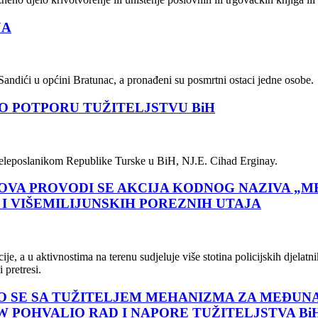
JA
Sandići u općini Bratunac, a pronađeni su posmrtni ostaci jedne osobe.
O POTPORU TUŽITELJSTVU BiH
 veleposlanikom Republike Turske u BiH, NJ.E. Cihad Erginay.
OVA PROVODI SE AKCIJA KODNOG NAZIVA „ME
I VIŠEMILIJUNSKIH POREZNIH UTAJA
ije, a u aktivnostima na terenu sudjeluje više stotina policijskih djel
pretresi.
AO SE SA TUŽITELJEM MEHANIZMA ZA MEĐU
 POHVALIO RAD I NAPORE TUŽITELJSTVA Bi