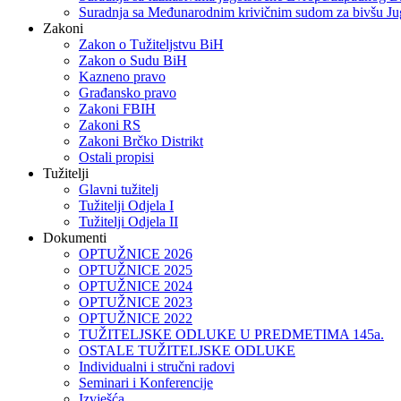
Suradnja sa Međunarodnim krivičnim sudom za bivšu Ju
Zakoni
Zakon o Тužiteljstvu BiH
Zakon o Sudu BiH
Kazneno pravo
Građansko pravo
Zakoni FBIH
Zakoni RS
Zakoni Brčko Distrikt
Ostali propisi
Tužitelji
Glavni tužitelj
Tužitelji Odjela I
Tužitelji Odjela II
Dokumenti
OPTUŽNICE 2026
OPTUŽNICE 2025
OPTUŽNICE 2024
OPTUŽNICE 2023
OPTUŽNICE 2022
TUŽITELJSKE ODLUKE U PREDMETIMA 145a.
OSTALE TUŽITELJSKE ODLUKE
Individualni i stručni radovi
Seminari i Konferencije
Izvješća