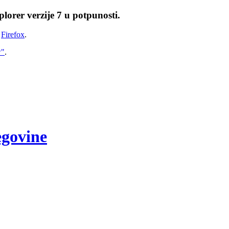
lorer verzije 7 u potpunosti.
i
Firefox
.
w"
.
egovine