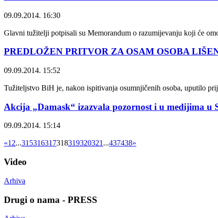
09.09.2014. 16:30
Glavni tužitelji potpisali su Memorandum o razumijevanju koji će omog
PREDLOŽEN PRITVOR ZA OSAM OSOBA LIŠEN
09.09.2014. 15:52
Tužiteljstvo BiH je, nakon ispitivanja osumnjičenih osoba, uputilo pri
Akcija „Damask“ izazvala pozornost i u medijima u S
09.09.2014. 15:14
«
1
2
...
315
316
317
318
319
320
321
...
437
438
»
Video
Arhiva
Drugi o nama - PRESS