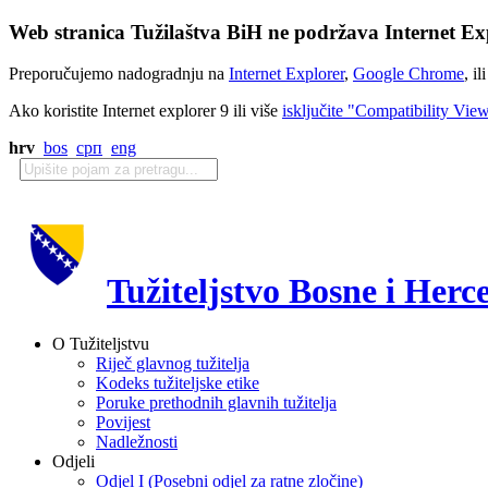
Web stranica Tužilaštva BiH ne podržava Internet Exp
Preporučujemo nadogradnju na
Internet Explorer
,
Google Chrome
, il
Ako koristite Internet explorer 9 ili više
isključite "Compatibility Vie
hrv
bos
срп
eng
Tužiteljstvo Bosne i Herc
O Tužiteljstvu
Riječ glavnog tužitelja
Kodeks tužiteljske etike
Poruke prethodnih glavnih tužitelja
Povijest
Nadležnosti
Odjeli
Odjel I (Posebni odjel za ratne zločine)