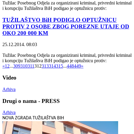
Tužilac Posebnog Odjela za organizirani kriminal, privredni kriminal
i korupciju Tužilaštva BiH podigao je optužnicu protiv:
TUŽILAŠTVO BiH PODIGLO OPTUŽNICU
PROTIV 2 OSOBE ZBOG POREZNE UTAJE OD
OKO 200 000 KM
25.12.2014. 08:03
Tužilac Posebnog Odjela za organizirani kriminal, privredni kriminal
i korupciju Tužilaštva BiH podigao je optužnicu protiv:
«
1
2
...
309
310
311
312
313
314
315
...
448
449
»
Video
Arhiva
Drugi o nama - PRESS
Arhiva
NOVA ZGRADA TUŽILAŠTVA BIH