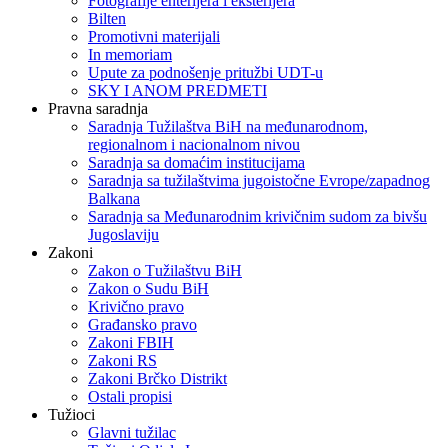
Fotografije enterijera i eksterijera
Bilten
Promotivni materijali
In memoriam
Upute za podnošenje pritužbi UDT-u
SKY I ANOM PREDMETI
Pravna saradnja
Saradnja Tužilaštva BiH na međunarodnom,
regionalnom i nacionalnom nivou
Saradnja sa domaćim institucijama
Saradnja sa tužilaštvima jugoistočne Evrope/zapadnog
Balkana
Saradnja sa Međunarodnim krivičnim sudom za bivšu
Jugoslaviju
Zakoni
Zakon o Тužilaštvu BiH
Zakon o Sudu BiH
Krivično pravo
Građansko pravo
Zakoni FBIH
Zakoni RS
Zakoni Brčko Distrikt
Ostali propisi
Tužioci
Glavni tužilac