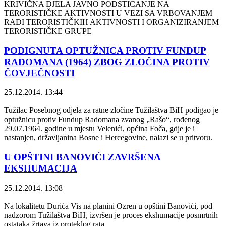
KRIVIČNA DJELA JAVNO PODSTICANJE NA
TERORISTIČKE AKTIVNOSTI U VEZI SA VRBOVANJEM
RADI TERORISTIČKIH AKTIVNOSTI I ORGANIZIRANJEM
TERORISTIČKE GRUPE
PODIGNUTA OPTUŽNICA PROTIV FUNDUP
RADOMANA (1964) ZBOG ZLOČINA PROTIV
ČOVJEČNOSTI
25.12.2014. 13:44
Tužilac Posebnog odjela za ratne zločine Tužilaštva BiH podigao je
optužnicu protiv Fundup Radomana zvanog „Rašo“, rođenog
29.07.1964. godine u mjestu Velenići, općina Foča, gdje je i
nastanjen, državljanina Bosne i Hercegovine, nalazi se u pritvoru.
U OPŠTINI BANOVIĆI ZAVRŠENA
EKSHUMACIJA
25.12.2014. 13:08
Na lokalitetu Đurića Vis na planini Ozren u opštini Banovići, pod
nadzorom Tužilaštva BiH, izvršen je proces ekshumacije posmrtnih
ostataka žrtava iz proteklog rata.