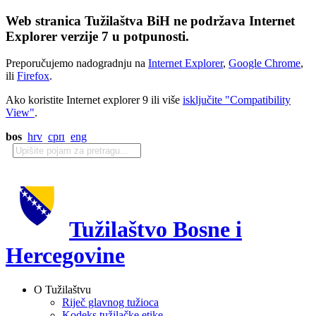
Web stranica Tužilaštva BiH ne podržava Internet
Explorer verzije 7 u potpunosti.
Preporučujemo nadogradnju na
Internet Explorer
,
Google Chrome
,
ili
Firefox
.
Ako koristite Internet explorer 9 ili više
isključite "Compatibility
View"
.
bos
hrv
срп
eng
Tužilaštvo Bosne i
Hercegovine
O Tužilaštvu
Riječ glavnog tužioca
Kodeks tužilačke etike