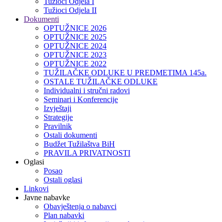
Tužioci Odjela I
Tužioci Odjela II
Dokumenti
OPTUŽNICE 2026
OPTUŽNICE 2025
OPTUŽNICE 2024
OPTUŽNICE 2023
OPTUŽNICE 2022
TUŽILAČKE ODLUKE U PREDMETIMA 145a.
OSTALE TUŽILAČKE ODLUKE
Individualni i stručni radovi
Seminari i Konferencije
Izvještaji
Strategije
Pravilnik
Ostali dokumenti
Budžet Tužilaštva BiH
PRAVILA PRIVATNOSTI
Oglasi
Posao
Ostali oglasi
Linkovi
Javne nabavke
Obavještenja o nabavci
Plan nabavki