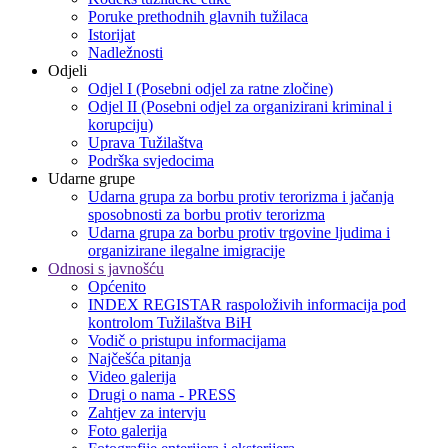
Poruke prethodnih glavnih tužilaca
Istorijat
Nadležnosti
Odjeli
Odjel I (Posebni odjel za ratne zločine)
Odjel II (Posebni odjel za organizirani kriminal i
korupciju)
Uprava Tužilaštva
Podrška svjedocima
Udarne grupe
Udarna grupa za borbu protiv terorizma i jačanja
sposobnosti za borbu protiv terorizma
Udarna grupa za borbu protiv trgovine ljudima i
organizirane ilegalne imigracije
Odnosi s javnošću
Općenito
INDEX REGISTAR raspoloživih informacija pod
kontrolom Tužilaštva BiH
Vodič o pristupu informacijama
Najčešća pitanja
Video galerija
Drugi o nama - PRESS
Zahtjev za intervju
Foto galerija