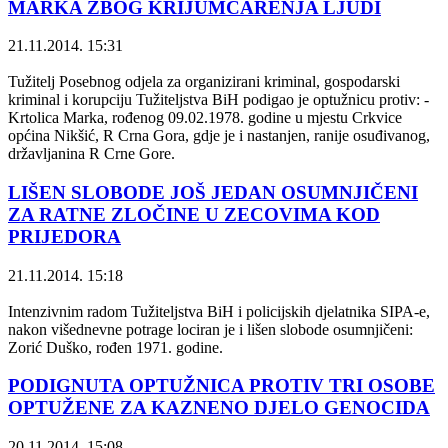
MARKA ZBOG KRIJUMČARENJA LJUDI
21.11.2014. 15:31
Tužitelj Posebnog odjela za organizirani kriminal, gospodarski
kriminal i korupciju Tužiteljstva BiH podigao je optužnicu protiv: -
Krtolica Marka, rođenog 09.02.1978. godine u mjestu Crkvice
općina Nikšić, R Crna Gora, gdje je i nastanjen, ranije osuđivanog,
državljanina R Crne Gore.
LIŠEN SLOBODE JOŠ JEDAN OSUMNJIČENI
ZA RATNE ZLOČINE U ZECOVIMA KOD
PRIJEDORA
21.11.2014. 15:18
Intenzivnim radom Tužiteljstva BiH i policijskih djelatnika SIPA-e,
nakon višednevne potrage lociran je i lišen slobode osumnjičeni:
Zorić Duško, rođen 1971. godine.
PODIGNUTA OPTUŽNICA PROTIV TRI OSOBE
OPTUŽENE ZA KAZNENO DJELO GENOCIDA
20.11.2014. 15:08