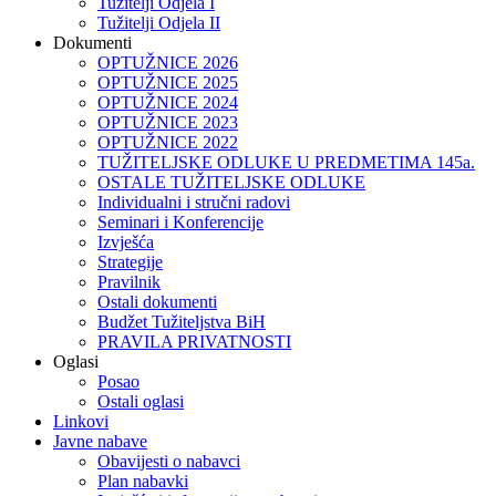
Tužitelji Odjela I
Tužitelji Odjela II
Dokumenti
OPTUŽNICE 2026
OPTUŽNICE 2025
OPTUŽNICE 2024
OPTUŽNICE 2023
OPTUŽNICE 2022
TUŽITELJSKE ODLUKE U PREDMETIMA 145a.
OSTALE TUŽITELJSKE ODLUKE
Individualni i stručni radovi
Seminari i Konferencije
Izvješća
Strategije
Pravilnik
Ostali dokumenti
Budžet Tužiteljstva BiH
PRAVILA PRIVATNOSTI
Oglasi
Posao
Ostali oglasi
Linkovi
Javne nabave
Obavijesti o nabavci
Plan nabavki