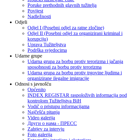
Poruke prethodnih glavnih tužitelja
Povijest
Nadležnosti
Odjeli
Odjel I (Posebni odjel za ratne zločine)
Odjel II (Posebni odjel za organizirani kriminal i
korupciju)
Uprava Tužiteljstva
Podrška svjedocima
Udarne grupe
Udarna grupa za borbu protiv terorizma i jačanja
sposobnosti za borbu protiv terorizma
Udarna grupa za borbu protiv trgovine ljudima i
organizirane ilegalne imigracije
Odnosi s javnošću
Općenito
INDEX REGISTAR raspoloživih informacija pod
kontrolom Tužiteljstva BiH
Vodič o pristupu informacijama
Najčešća pitanja
Video galerija
Други о нама - ПРЕСC
Zahtjev za intervju
Foto galerija