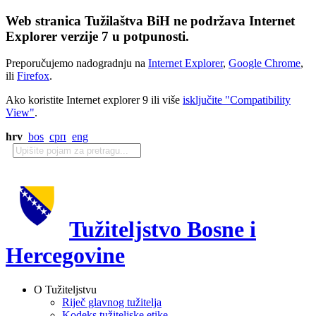
Web stranica Tužilaštva BiH ne podržava Internet
Explorer verzije 7 u potpunosti.
Preporučujemo nadogradnju na
Internet Explorer
,
Google Chrome
,
ili
Firefox
.
Ako koristite Internet explorer 9 ili više
isključite "Compatibility
View"
.
hrv
bos
срп
eng
Tužiteljstvo Bosne i
Hercegovine
O Tužiteljstvu
Riječ glavnog tužitelja
Kodeks tužiteljske etike