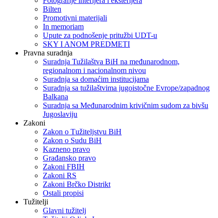
Fotografije interijera i eksterijera
Bilten
Promotivni materijali
In memoriam
Upute za podnošenje pritužbi UDT-u
SKY I ANOM PREDMETI
Pravna suradnja
Suradnja Tužilaštva BiH na međunarodnom,
regionalnom i nacionalnom nivou
Suradnja sa domaćim institucijama
Suradnja sa tužilaštvima jugoistočne Evrope/zapadnog
Balkana
Suradnja sa Međunarodnim krivičnim sudom za bivšu
Jugoslaviju
Zakoni
Zakon o Тužiteljstvu BiH
Zakon o Sudu BiH
Kazneno pravo
Građansko pravo
Zakoni FBIH
Zakoni RS
Zakoni Brčko Distrikt
Ostali propisi
Tužitelji
Glavni tužitelj