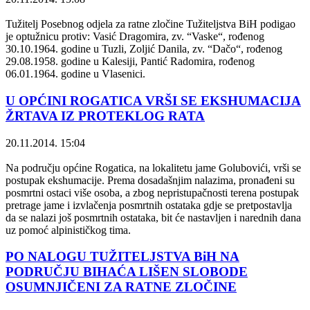
Tužitelj Posebnog odjela za ratne zločine Tužiteljstva BiH podigao
je optužnicu protiv: Vasić Dragomira, zv. “Vaske“, rođenog
30.10.1964. godine u Tuzli, Zoljić Danila, zv. “Dačo“, rođenog
29.08.1958. godine u Kalesiji, Pantić Radomira, rođenog
06.01.1964. godine u Vlasenici.
U OPĆINI ROGATICA VRŠI SE EKSHUMACIJA
ŽRTAVA IZ PROTEKLOG RATA
20.11.2014. 15:04
Na području općine Rogatica, na lokalitetu jame Golubovići, vrši se
postupak ekshumacije. Prema dosadašnjim nalazima, pronađeni su
posmrtni ostaci više osoba, a zbog nepristupačnosti terena postupak
pretrage jame i izvlačenja posmrtnih ostataka gdje se pretpostavlja
da se nalazi još posmrtnih ostataka, bit će nastavljen i narednih dana
uz pomoć alpinističkog tima.
PO NALOGU TUŽITELJSTVA BiH NA
PODRUČJU BIHAĆA LIŠEN SLOBODE
OSUMNJIČENI ZA RATNE ZLOČINE