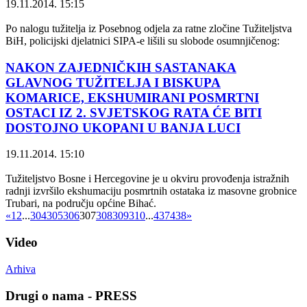
19.11.2014. 15:15
Po nalogu tužitelja iz Posebnog odjela za ratne zločine Tužiteljstva
BiH, policijski djelatnici SIPA-e lišili su slobode osumnjičenog:
NAKON ZAJEDNIČKIH SASTANAKA
GLAVNOG TUŽITELJA I BISKUPA
KOMARICE, EKSHUMIRANI POSMRTNI
OSTACI IZ 2. SVJETSKOG RATA ĆE BITI
DOSTOJNO UKOPANI U BANJA LUCI
19.11.2014. 15:10
Tužiteljstvo Bosne i Hercegovine je u okviru provođenja istražnih
radnji izvršilo ekshumaciju posmrtnih ostataka iz masovne grobnice
Trubari, na području općine Bihać.
«
1
2
...
304
305
306
307
308
309
310
...
437
438
»
Video
Arhiva
Drugi o nama - PRESS