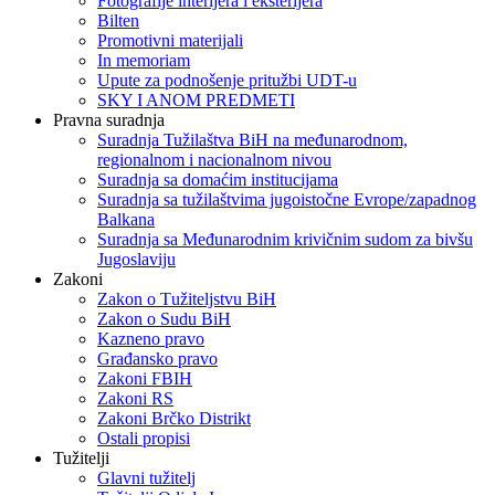
Fotografije interijera i eksterijera
Bilten
Promotivni materijali
In memoriam
Upute za podnošenje pritužbi UDT-u
SKY I ANOM PREDMETI
Pravna suradnja
Suradnja Tužilaštva BiH na međunarodnom,
regionalnom i nacionalnom nivou
Suradnja sa domaćim institucijama
Suradnja sa tužilaštvima jugoistočne Evrope/zapadnog
Balkana
Suradnja sa Međunarodnim krivičnim sudom za bivšu
Jugoslaviju
Zakoni
Zakon o Тužiteljstvu BiH
Zakon o Sudu BiH
Kazneno pravo
Građansko pravo
Zakoni FBIH
Zakoni RS
Zakoni Brčko Distrikt
Ostali propisi
Tužitelji
Glavni tužitelj