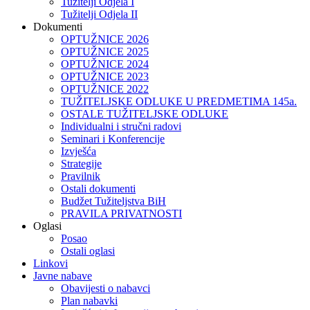
Tužitelji Odjela I
Tužitelji Odjela II
Dokumenti
OPTUŽNICE 2026
OPTUŽNICE 2025
OPTUŽNICE 2024
OPTUŽNICE 2023
OPTUŽNICE 2022
TUŽITELJSKE ODLUKE U PREDMETIMA 145a.
OSTALE TUŽITELJSKE ODLUKE
Individualni i stručni radovi
Seminari i Konferencije
Izvješća
Strategije
Pravilnik
Ostali dokumenti
Budžet Tužiteljstva BiH
PRAVILA PRIVATNOSTI
Oglasi
Posao
Ostali oglasi
Linkovi
Javne nabave
Obavijesti o nabavci
Plan nabavki