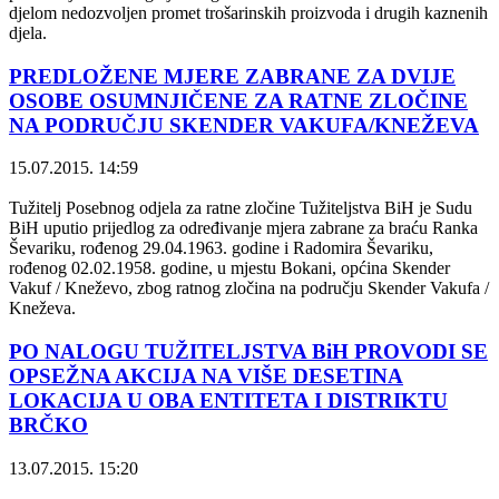
djelom nedozvoljen promet trošarinskih proizvoda i drugih kaznenih
djela.
PREDLOŽENE MJERE ZABRANE ZA DVIJE
OSOBE OSUMNJIČENE ZA RATNE ZLOČINE
NA PODRUČJU SKENDER VAKUFA/KNEŽEVA
15.07.2015. 14:59
Tužitelj Posebnog odjela za ratne zločine Tužiteljstva BiH je Sudu
BiH uputio prijedlog za određivanje mjera zabrane za braću Ranka
Ševariku, rođenog 29.04.1963. godine i Radomira Ševariku,
rođenog 02.02.1958. godine, u mjestu Bokani, općina Skender
Vakuf / Kneževo, zbog ratnog zločina na području Skender Vakufa /
Kneževa.
PO NALOGU TUŽITELJSTVA BiH PROVODI SE
OPSEŽNA AKCIJA NA VIŠE DESETINA
LOKACIJA U OBA ENTITETA I DISTRIKTU
BRČKO
13.07.2015. 15:20