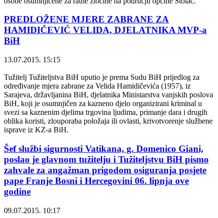
osobe osumnjičene za ratne zločine na području općine Stolac.
PREDLOŽENE MJERE ZABRANE ZA
HAMIDIČEVIĆ VELIDA, DJELATNIKA MVP-a
BiH
13.07.2015. 15:15
Tužitelj Tužiteljstva BiH uputio je prema Sudu BiH prijedlog za
određivanje mjera zabrane za Velida Hamidičevića (1957), iz
Sarajeva, državljanina BiH, djelatnika Ministarstva vanjskih poslova
BiH, koji je osumnjičen za kazneno djelo organizirani kriminal u
svezi sa kaznenim djelima trgovina ljudima, primanje dara i drugih
oblika koristi, zlouporaba položaja ili ovlasti, krivotvorenje službene
isprave iz KZ-a BiH.
Šef službi sigurnosti Vatikana, g. Domenico Giani,
poslao je glavnom tužitelju i Tužiteljstvu BiH pismo
zahvale za angažman prigodom osiguranja posjete
pape Franje Bosni i Hercegovini 06. lipnja ove
godine
09.07.2015. 10:17