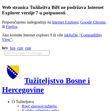
Web stranica Tužilaštva BiH ne podržava Internet
Explorer verzije 7 u potpunosti.
Preporučujemo nadogradnju na
Internet Explorer
,
Google Chrome
,
ili
Firefox
.
Ako koristite Internet explorer 9 ili više
isključite "Compatibility
View"
.
hrv
bos
срп
eng
Tužiteljstvo Bosne i
Hercegovine
O Tužiteljstvu
Riječ glavnog tužitelja
Kodeks tužiteljske etike