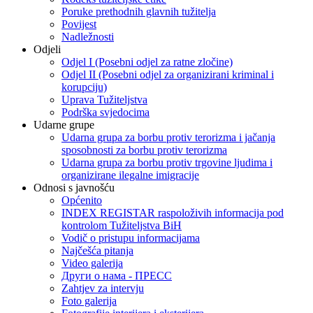
Poruke prethodnih glavnih tužitelja
Povijest
Nadležnosti
Odjeli
Odjel I (Posebni odjel za ratne zločine)
Odjel II (Posebni odjel za organizirani kriminal i
korupciju)
Uprava Tužiteljstva
Podrška svjedocima
Udarne grupe
Udarna grupa za borbu protiv terorizma i jačanja
sposobnosti za borbu protiv terorizma
Udarna grupa za borbu protiv trgovine ljudima i
organizirane ilegalne imigracije
Odnosi s javnošću
Općenito
INDEX REGISTAR raspoloživih informacija pod
kontrolom Tužiteljstva BiH
Vodič o pristupu informacijama
Najčešća pitanja
Video galerija
Други о нама - ПРЕСC
Zahtjev za intervju
Foto galerija