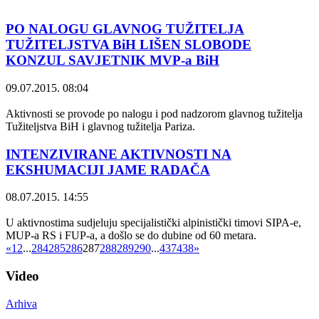
PO NALOGU GLAVNOG TUŽITELJA
TUŽITELJSTVA BiH LIŠEN SLOBODE
KONZUL SAVJETNIK MVP-a BiH
09.07.2015. 08:04
Aktivnosti se provode po nalogu i pod nadzorom glavnog tužitelja
Tužiteljstva BiH i glavnog tužitelja Pariza.
INTENZIVIRANE AKTIVNOSTI NA
EKSHUMACIJI JAME RADAČA
08.07.2015. 14:55
U aktivnostima sudjeluju specijalistički alpinistički timovi SIPA-e,
MUP-a RS i FUP-a, a došlo se do dubine od 60 metara.
«
1
2
...
284
285
286
287
288
289
290
...
437
438
»
Video
Arhiva