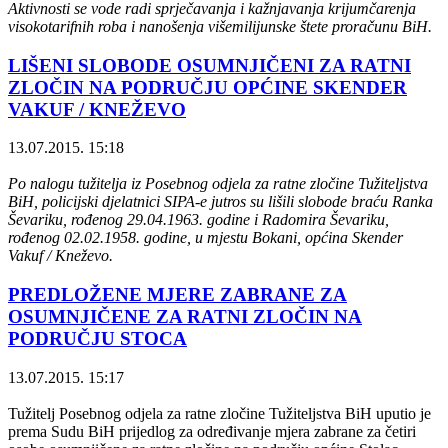
Aktivnosti se vode radi sprječavanja i kažnjavanja krijumčarenja
visokotarifnih roba i nanošenja višemilijunske štete proračunu BiH.
LIŠENI SLOBODE OSUMNJIČENI ZA RATNI
ZLOČIN NA PODRUČJU OPĆINE SKENDER
VAKUF / KNEŽEVO
13.07.2015. 15:18
Po nalogu tužitelja iz Posebnog odjela za ratne zločine Tužiteljstva
BiH, policijski djelatnici SIPA-e jutros su lišili slobode braću Ranka
Ševariku, rođenog 29.04.1963. godine i Radomira Ševariku,
rođenog 02.02.1958. godine, u mjestu Bokani, općina Skender
Vakuf / Kneževo.
PREDLOŽENE MJERE ZABRANE ZA
OSUMNJIČENE ZA RATNI ZLOČIN NA
PODRUČJU STOCA
13.07.2015. 15:17
Tužitelj Posebnog odjela za ratne zločine Tužiteljstva BiH uputio je
prema Sudu BiH prijedlog za određivanje mjera zabrane za četiri