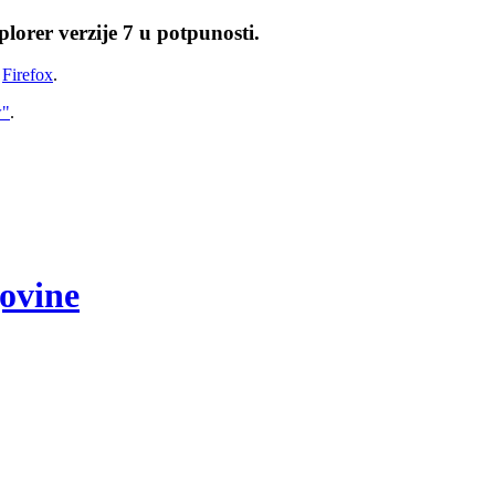
lorer verzije 7 u potpunosti.
i
Firefox
.
w"
.
govine