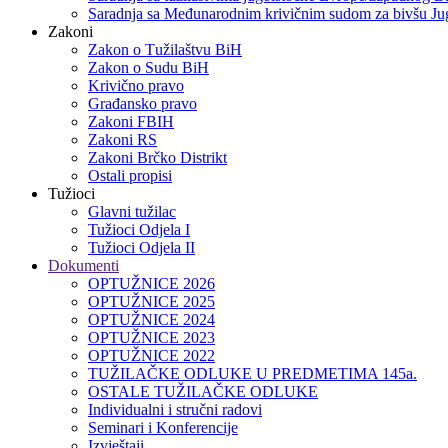
Saradnja sa Međunarodnim krivičnim sudom za bivšu Jug
Zakoni
Zakon o Тužilaštvu BiH
Zakon o Sudu BiH
Krivično pravo
Građansko pravo
Zakoni FBIH
Zakoni RS
Zakoni Brčko Distrikt
Ostali propisi
Tužioci
Glavni tužilac
Tužioci Odjela I
Tužioci Odjela II
Dokumenti
OPTUŽNICE 2026
OPTUŽNICE 2025
OPTUŽNICE 2024
OPTUŽNICE 2023
OPTUŽNICE 2022
TUŽILAČKE ODLUKE U PREDMETIMA 145a.
OSTALE TUŽILAČKE ODLUKE
Individualni i stručni radovi
Seminari i Konferencije
Izvještaji