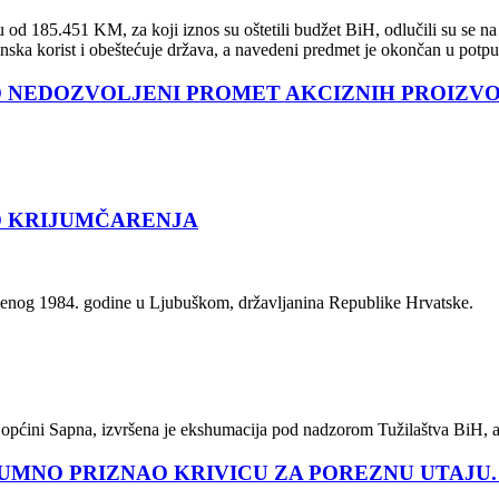
 od 185.451 KM, za koji iznos su oštetili budžet BiH, odlučili su se 
nska korist i obeštećuje država, a navedeni predmet je okončan u potpu
O NEDOZVOLJENI PROMET AKCIZNIH PROIZV
O KRIJUMČARENJA
ođenog 1984. godine u Ljubuškom, državljanina Republike Hrvatske.
 u općini Sapna, izvršena je ekshumacija pod nadzorom Tužilaštva BiH, a
UMNO PRIZNAO KRIVICU ZA POREZNU UTAJU.