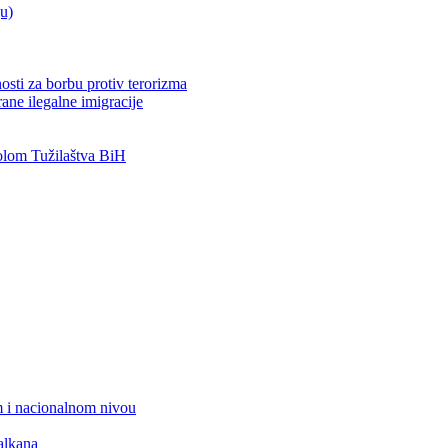
ju)
osti za borbu protiv terorizma
ane ilegalne imigracije
lom Tužilaštva BiH
 i nacionalnom nivou
alkana