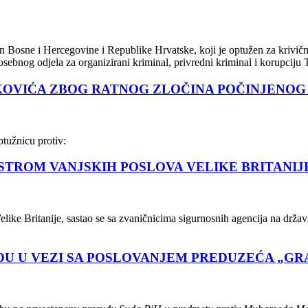
Bosne i Hercegovine i Republike Hrvatske, koji je optužen za krivično d
ebnog odjela za organizirani kriminal, privredni kriminal i korupciju
KOVIĆA ZBOG RATNOG ZLOČINA POČINJENOG
ptužnicu protiv:
ISTROM VANJSKIH POSLOVA VELIKE BRITANIJ
ike Britanije, sastao se sa zvaničnicima sigurnosnih agencija na držav
U U VEZI SA POSLOVANJEM PREDUZEĆA „GR