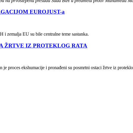
lbu na prvostepenu presudu Suda BiH u predmetu protiv Muhameda Mari
EGACIJOM EUROJUST-a
iH i zemalja EU su bile centralne teme sastanka.
A ŽRTVE IZ PROTEKLOG RATA
 je proces ekshumacije i pronađeni su posmrtni ostaci žrtve iz proteklo