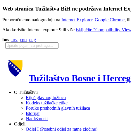
Web stranica Tužilaštva BiH ne podržava Internet Exp
Preporučujemo nadogradnju na
Internet Explorer
,
Google Chrome
, il
Ako koristite Internet explorer 9 ili više
isključite "Compatibility Vie
bos
hrv
срп
eng
Tužilaštvo Bosne i Herce
O Tužilaštvu
Riječ glavnog tužioca
Kodeks tužilačke etike
Poruke prethodnih glavnih tužilaca
Istorijat
Nadležnosti
Odjeli
Odjel I (Posebni odjel za ratne zločine)