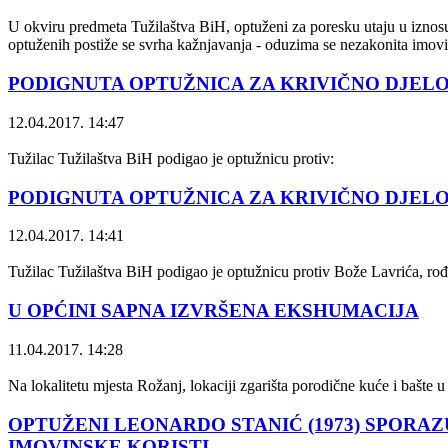
U okviru predmeta Tužilaštva BiH, optuženi za poresku utaju u iznosu
optuženih postiže se svrha kažnjavanja - oduzima se nezakonita imovi
PODIGNUTA OPTUŽNICA ZA KRIVIČNO DJEL
12.04.2017. 14:47
Tužilac Tužilaštva BiH podigao je optužnicu protiv:
PODIGNUTA OPTUŽNICA ZA KRIVIČNO DJEL
12.04.2017. 14:41
Tužilac Tužilaštva BiH podigao je optužnicu protiv Bože Lavrića, r
U OPĆINI SAPNA IZVRŠENA EKSHUMACIJA
11.04.2017. 14:28
Na lokalitetu mjesta Rožanj, lokaciji zgarišta porodične kuće i bašte
OPTUŽENI LEONARDO STANIĆ (1973) SPORAZ
IMOVINSKE KORISTI