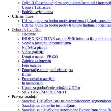
Odjel II (Posebni odjel za organizirani kriminal i korupci
Uprava Tužilaštva
Podrška svjedocima
Udarne grupe
Udarna grupa za borbu protiv terorizma i jačanja sposobn
Udarna grupa za borbu protiv trgovine ljudima i organizir
Odnosi s javnošću
Općenito
INDEX REGISTAR raspoloživih informacija pod kontro
Vodič o pristupu informacijama
Najčešća pitanja
Video galerija
Drugi o nama - PRESS
Zahtjev za intervju
Foto galerija
Fotografije enterijera i eksterijera
Bilten
Promotivni materijali
In memoriam
Upute za podnošenje pritužbi UDT-u
SKY I ANOM PREDMETI
Pravna saradnja
Saradnja Tužilaštva BiH na međunarodnom, regionalnom
Saradnja sa domaćim institucijama
Saradnja sa tužilaštvima jugoistočne Evrope/zapadnog B