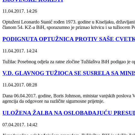
11.04.2017. 14:26
Optuženi Leonardo Stanić rođen 1973. godine u Kiseljaku, državljanin 
članom 54. KZ-a BiH, sporazumno je priznao krivicu i sa tužiocem Pos
PODIGNUTA OPTUŽNICA PROTIV SAŠE CVET
11.04.2017. 14:24
Tužilac Posebnog odjela za ratne zločine Tužilaštva BiH podigao je o
V.D. GLAVNOG TUŽIOCA SE SUSRELA SA MIN
11.04.2017. 08:28
Dana 06.04.2017. godine, Boris Johnson, ministar vanjskih poslova Vel
agencija da odgovore na različite sigurnosne prijetnje.
ULOŽENA ŽALBA NA OSLOBAĐAJUĆU PRESUD
07.04.2017. 14:42