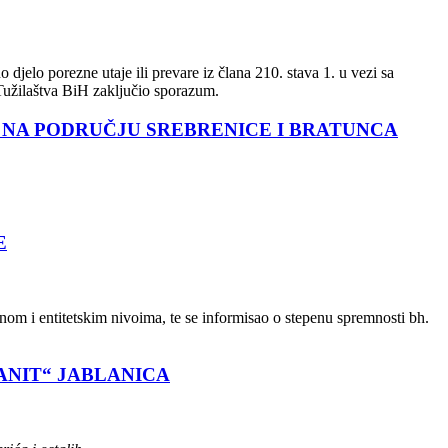
jelo porezne utaje ili prevare iz člana 210. stava 1. u vezi sa
 Tužilaštva BiH zaključio sporazum.
 NA PODRUČJU SREBRENICE I BRATUNCA
E
nom i entitetskim nivoima, te se informisao o stepenu spremnosti bh.
ANIT“ JABLANICA