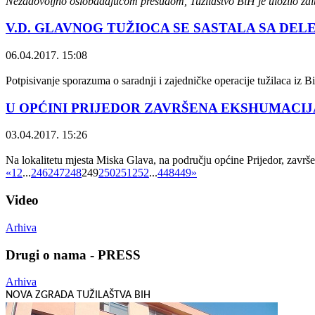
Nezadovoljno oslobađajućom presudom, Tužilaštvo BiH je uložilo ža
V.D. GLAVNOG TUŽIOCA SE SASTALA SA DEL
06.04.2017. 15:08
Potpisivanje sporazuma o saradnji i zajedničke operacije tužilaca iz B
U OPĆINI PRIJEDOR ZAVRŠENA EKSHUMACIJ
03.04.2017. 15:26
Na lokalitetu mjesta Miska Glava, na području općine Prijedor, završen
«
1
2
...
246
247
248
249
250
251
252
...
448
449
»
Video
Arhiva
Drugi o nama - PRESS
Arhiva
NOVA ZGRADA TUŽILAŠTVA BIH