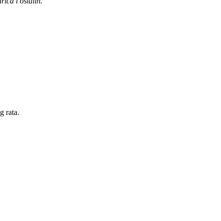
ća i ostalih.
g rata.