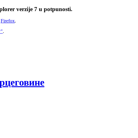
lorer verzije 7 u potpunosti.
i
Firefox
.
w"
.
рцеговине