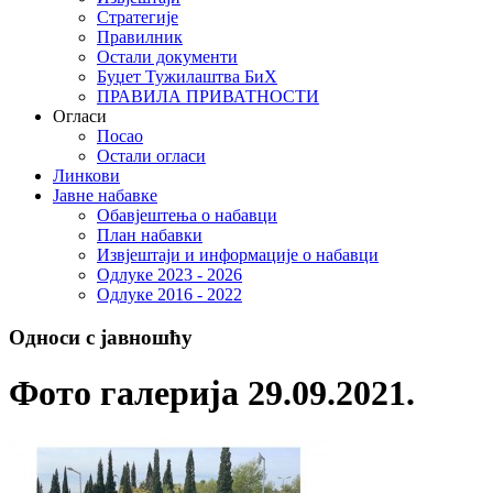
Стратегије
Правилник
Остали документи
Буџет Тужилаштва БиХ
ПРАВИЛА ПРИВАТНОСТИ
Огласи
Посао
Остали огласи
Линкови
Јавне набавке
Обавјештења о набавци
План набавки
Извјештаји и информације о набавци
Одлуке 2023 - 2026
Одлуке 2016 - 2022
Односи с јавношћу
Фото галерија 29.09.2021.