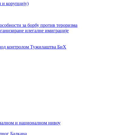
л и корупцију)
пособности за борбу против тероризма
рганизиране илегалне имиграције
од контролом Тужилаштва БиХ
налном и националном нивоу
дног Балкана