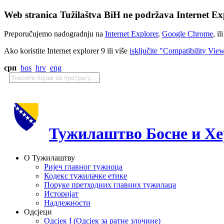
Web stranica Tužilaštva BiH ne podržava Internet Exp
Preporučujemo nadogradnju na
Internet Explorer
,
Google Chrome
, il
Ako koristite Internet explorer 9 ili više
isključite "Compatibility Vie
срп
bos
hrv
eng
Тужилаштво Босне и Хе
О Тужилаштву
Ријеч главног тужиоца
Кодекс тужилачке етике
Поруке претходних главних тужилаца
Историјат
Надлежности
Одсјеци
Одсјек I (Одсјек за ратне злочине)