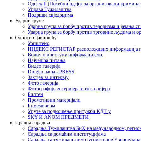
Одсјек II (Посебни одсјек за организовани кримина
Управа Тужилаштва
Подршка свједоцима
Ударне групе
Ударна група за борбу против тероризма и јачања с
Ударна група за борбу против трговине људима и о
Односи с јавношћу
Уопштено
ИНДЕКС РЕГИСТАР расположивих информација п
Водич о приступу информацијама
Најчешћа питања
Видео галерија
Drugi o nama - PRESS
Захтјев за интервју
Фото галерија
Фотографије ентеријера и екстеријера
Билтен
Промотивни материјали
Iн мемориам
Упуте за подношење притужби КДТ-у
SKY И ANOM ПРЕДМЕТИ
Правна сарадња
Сарадња Тужилаштва БиХ на међународном, регио
Сарадња са домаћим институцијама
Сарадња са тужилаштвима југоисточне Европе/запа