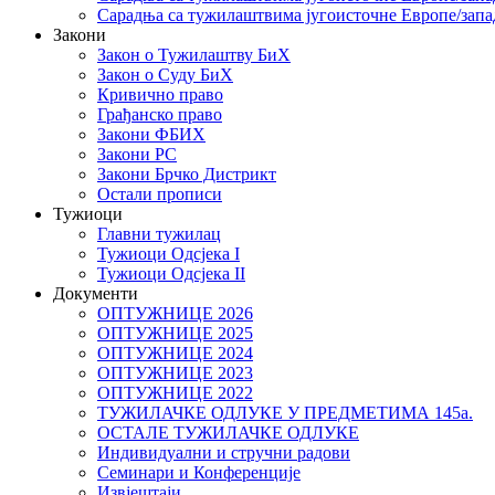
Сарадња са тужилаштвима југоисточне Европе/запа
Закони
Закон о Тужилаштву БиХ
Закон о Суду БиХ
Кривично право
Грађанско право
Закони ФБИХ
Закони РС
Закони Брчко Дистрикт
Остали прописи
Тужиоци
Главни тужилац
Тужиоци Oдсјекa I
Тужиоци Oдсјекa II
Документи
ОПТУЖНИЦЕ 2026
ОПТУЖНИЦЕ 2025
ОПТУЖНИЦЕ 2024
ОПТУЖНИЦЕ 2023
ОПТУЖНИЦЕ 2022
ТУЖИЛАЧКЕ ОДЛУКЕ У ПРЕДМЕТИМА 145а.
ОСТАЛЕ ТУЖИЛАЧКЕ ОДЛУКЕ
Индивидуални и стручни радови
Семинари и Конференције
Извјештаји