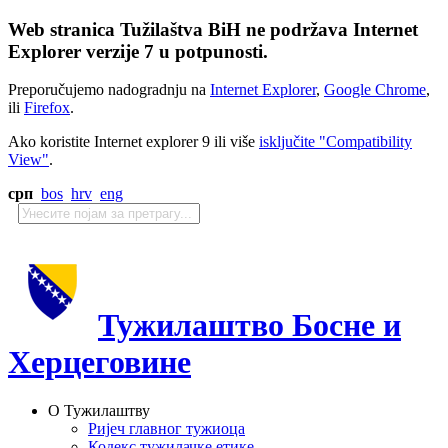
Web stranica Tužilaštva BiH ne podržava Internet
Explorer verzije 7 u potpunosti.
Preporučujemo nadogradnju na
Internet Explorer
,
Google Chrome
,
ili
Firefox
.
Ako koristite Internet explorer 9 ili više
isključite "Compatibility
View"
.
срп
bos
hrv
eng
Тужилаштво Босне и
Херцеговине
О Тужилаштву
Ријеч главног тужиоца
Кодекс тужилачке етике