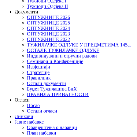
Тужиоци Oдсјекa I
Тужиоци Oдсјекa II
Документи
ОПТУЖНИЦЕ 2026
ОПТУЖНИЦЕ 2025
ОПТУЖНИЦЕ 2024
ОПТУЖНИЦЕ 2023
ОПТУЖНИЦЕ 2022
ТУЖИЛАЧКЕ ОДЛУКЕ У ПРЕДМЕТИМА 145а.
ОСТАЛЕ ТУЖИЛАЧКЕ ОДЛУКЕ
Индивидуални и стручни радови
Семинари и Конференције
Извјештаји
Стратегије
Правилник
Остали документи
Буџет Тужилаштва БиХ
ПРАВИЛА ПРИВАТНОСТИ
Огласи
Посао
Остали огласи
Линкови
Јавне набавке
Обавјештења о набавци
План набавки