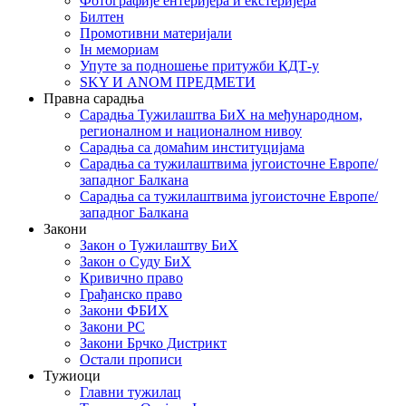
Фотографије ентеријера и екстеријера
Билтен
Промотивни материјали
Iн мемориам
Упуте за подношење притужби КДТ-у
SKY И ANOM ПРЕДМЕТИ
Правна сарадња
Сарадња Тужилаштва БиХ на међународном,
регионалном и националном нивоу
Сарадња са домаћим институцијама
Сарадња са тужилаштвима југоисточне Европе/
западног Балкана
Сарадња са тужилаштвима југоисточне Европе/
западног Балкана
Закони
Закон о Тужилаштву БиХ
Закон о Суду БиХ
Кривично право
Грађанско право
Закони ФБИХ
Закони РС
Закони Брчко Дистрикт
Остали прописи
Тужиоци
Главни тужилац