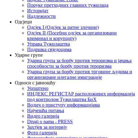
Поруке претходних главних тужилаца
Историјат
Надлежности
Одсјеци
Одсјек I (Одсјек за ратне злочине)
Одсјек II (Посебни одсјек за организовани
криминал и корупцију)
Управа Тужилаштва
Подршка свједоцима
Ударне групе
Ударна група за борбу против тероризма и јачања
способности за борбу против тероризма
Ударна група за борбу против трговине људима и
организиране илегалне имиграције
Односи с јавношћу
Уопштено
ИНДЕКС РЕГИСТАР расположивих информација
под контролом Тужилаштва БиХ
Водич о приступу информацијама
Најчешћа питања
Видео галерија
Drugi o nama - PRESS
Захтјев за интервју
Фото галерија