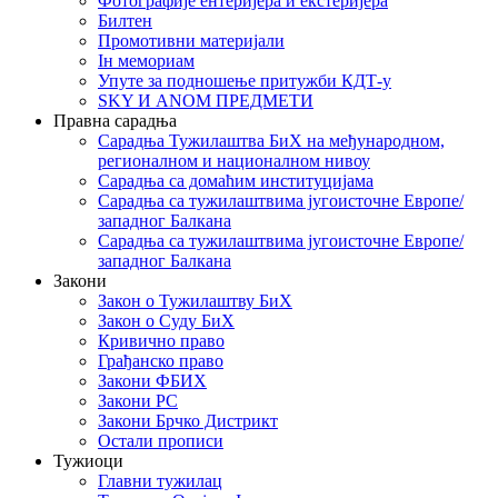
Фотографије ентеријера и екстеријера
Билтен
Промотивни материјали
Iн мемориам
Упуте за подношење притужби КДТ-у
SKY И ANOM ПРЕДМЕТИ
Правна сарадња
Сарадња Тужилаштва БиХ на међународном,
регионалном и националном нивоу
Сарадња са домаћим институцијама
Сарадња са тужилаштвима југоисточне Европе/
западног Балкана
Сарадња са тужилаштвима југоисточне Европе/
западног Балкана
Закони
Закон о Тужилаштву БиХ
Закон о Суду БиХ
Кривично право
Грађанско право
Закони ФБИХ
Закони РС
Закони Брчко Дистрикт
Остали прописи
Тужиоци
Главни тужилац