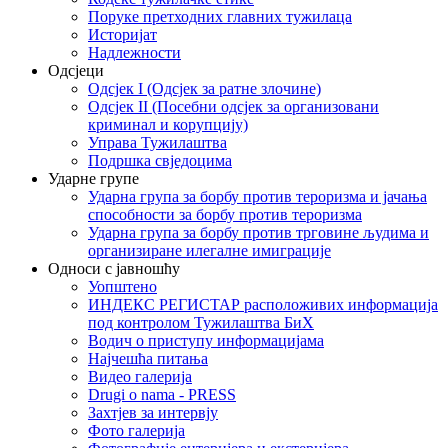
Поруке претходних главних тужилаца
Историјат
Надлежности
Одсјеци
Одсјек I (Одсјек за ратне злочине)
Одсјек II (Посебни одсјек за организовани
криминал и корупцију)
Управа Тужилаштва
Подршка свједоцима
Ударне групе
Ударна група за борбу против тероризма и јачања
способности за борбу против тероризма
Ударна група за борбу против трговине људима и
организиране илегалне имиграције
Односи с јавношћу
Уопштено
ИНДЕКС РЕГИСТАР расположивих информација
под контролом Тужилаштва БиХ
Водич о приступу информацијама
Најчешћа питања
Видео галерија
Drugi o nama - PRESS
Захтјев за интервју
Фото галерија