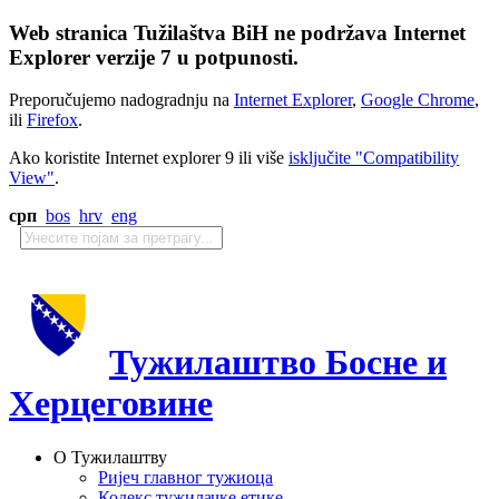
Web stranica Tužilaštva BiH ne podržava Internet
Explorer verzije 7 u potpunosti.
Preporučujemo nadogradnju na
Internet Explorer
,
Google Chrome
,
ili
Firefox
.
Ako koristite Internet explorer 9 ili više
isključite "Compatibility
View"
.
срп
bos
hrv
eng
Тужилаштво Босне и
Херцеговине
О Тужилаштву
Ријеч главног тужиоца
Кодекс тужилачке етике