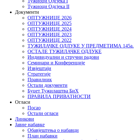
Тужиоци Oдсјекa I
Тужиоци Oдсјекa II
Документи
ОПТУЖНИЦЕ 2026
ОПТУЖНИЦЕ 2025
ОПТУЖНИЦЕ 2024
ОПТУЖНИЦЕ 2023
ОПТУЖНИЦЕ 2022
ТУЖИЛАЧКЕ ОДЛУКЕ У ПРЕДМЕТИМА 145а.
ОСТАЛЕ ТУЖИЛАЧКЕ ОДЛУКЕ
Индивидуални и стручни радови
Семинари и Конференције
Извјештаји
Стратегије
Правилник
Остали документи
Буџет Тужилаштва БиХ
ПРАВИЛА ПРИВАТНОСТИ
Огласи
Посао
Остали огласи
Линкови
Јавне набавке
Обавјештења о набавци
План набавки