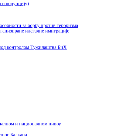
л и корупцију)
пособности за борбу против тероризма
рганизиране илегалне имиграције
од контролом Тужилаштва БиХ
налном и националном нивоу
дног Балкана