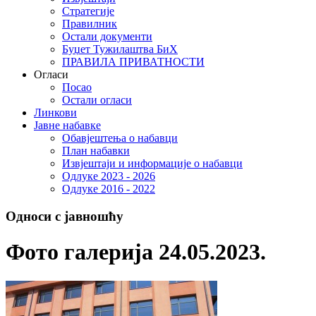
Стратегије
Правилник
Остали документи
Буџет Тужилаштва БиХ
ПРАВИЛА ПРИВАТНОСТИ
Огласи
Посао
Остали огласи
Линкови
Јавне набавке
Обавјештења о набавци
План набавки
Извјештаји и информације о набавци
Одлуке 2023 - 2026
Одлуке 2016 - 2022
Односи с јавношћу
Фото галерија 24.05.2023.