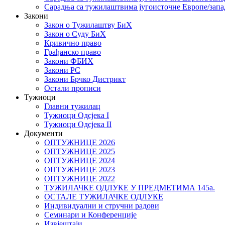
Сарадња са тужилаштвима југоисточне Европе/запа
Закони
Закон о Тужилаштву БиХ
Закон о Суду БиХ
Кривично право
Грађанско право
Закони ФБИХ
Закони РС
Закони Брчко Дистрикт
Остали прописи
Тужиоци
Главни тужилац
Тужиоци Oдсјекa I
Тужиоци Oдсјекa II
Документи
ОПТУЖНИЦЕ 2026
ОПТУЖНИЦЕ 2025
ОПТУЖНИЦЕ 2024
ОПТУЖНИЦЕ 2023
ОПТУЖНИЦЕ 2022
ТУЖИЛАЧКЕ ОДЛУКЕ У ПРЕДМЕТИМА 145а.
ОСТАЛЕ ТУЖИЛАЧКЕ ОДЛУКЕ
Индивидуални и стручни радови
Семинари и Конференције
Извјештаји