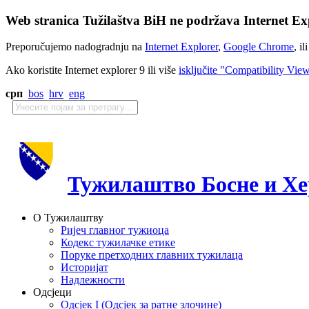
Web stranica Tužilaštva BiH ne podržava Internet Exp
Preporučujemo nadogradnju na
Internet Explorer
,
Google Chrome
, il
Ako koristite Internet explorer 9 ili više
isključite "Compatibility Vie
срп
bos
hrv
eng
Тужилаштво Босне и Хе
О Тужилаштву
Ријеч главног тужиоца
Кодекс тужилачке етике
Поруке претходних главних тужилаца
Историјат
Надлежности
Одсјеци
Одсјек I (Одсјек за ратне злочине)