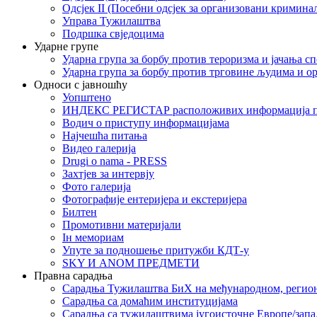
Одсјек II (Посебни одсјек за организовани кримина
Управа Тужилаштва
Подршка свједоцима
Ударне групе
Ударна група за борбу против тероризма и јачања с
Ударна група за борбу против трговине људима и о
Односи с јавношћу
Уопштено
ИНДЕКС РЕГИСТАР расположивих информација п
Водич о приступу информацијама
Најчешћа питања
Видео галерија
Drugi o nama - PRESS
Захтјев за интервју
Фото галерија
Фотографије ентеријера и екстеријера
Билтен
Промотивни материјали
Iн мемориам
Упуте за подношење притужби КДТ-у
SKY И ANOM ПРЕДМЕТИ
Правна сарадња
Сарадња Тужилаштва БиХ на међународном, регио
Сарадња са домаћим институцијама
Сарадња са тужилаштвима југоисточне Европе/запа