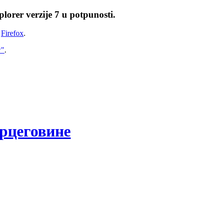
lorer verzije 7 u potpunosti.
i
Firefox
.
w"
.
рцеговине