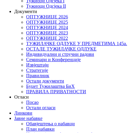
Тужиоци Oдсјекa I
Тужиоци Oдсјекa II
Документи
ОПТУЖНИЦЕ 2026
ОПТУЖНИЦЕ 2025
ОПТУЖНИЦЕ 2024
ОПТУЖНИЦЕ 2023
ОПТУЖНИЦЕ 2022
ТУЖИЛАЧКЕ ОДЛУКЕ У ПРЕДМЕТИМА 145а.
ОСТАЛЕ ТУЖИЛАЧКЕ ОДЛУКЕ
Индивидуални и стручни радови
Семинари и Конференције
Извјештаји
Стратегије
Правилник
Остали документи
Буџет Тужилаштва БиХ
ПРАВИЛА ПРИВАТНОСТИ
Огласи
Посао
Остали огласи
Линкови
Јавне набавке
Обавјештења о набавци
План набавки