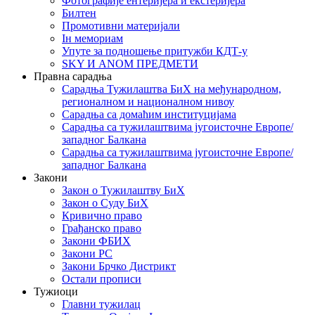
Фотографије ентеријера и екстеријера
Билтен
Промотивни материјали
Iн мемориам
Упуте за подношење притужби КДТ-у
SKY И ANOM ПРЕДМЕТИ
Правна сарадња
Сарадња Тужилаштва БиХ на међународном,
регионалном и националном нивоу
Сарадња са домаћим институцијама
Сарадња са тужилаштвима југоисточне Европе/
западног Балкана
Сарадња са тужилаштвима југоисточне Европе/
западног Балкана
Закони
Закон о Тужилаштву БиХ
Закон о Суду БиХ
Кривично право
Грађанско право
Закони ФБИХ
Закони РС
Закони Брчко Дистрикт
Остали прописи
Тужиоци
Главни тужилац