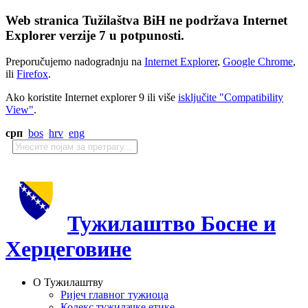
Web stranica Tužilaštva BiH ne podržava Internet
Explorer verzije 7 u potpunosti.
Preporučujemo nadogradnju na
Internet Explorer
,
Google Chrome
,
ili
Firefox
.
Ako koristite Internet explorer 9 ili više
isključite "Compatibility
View"
.
срп
bos
hrv
eng
Тужилаштво Босне и
Херцеговине
О Тужилаштву
Ријеч главног тужиоца
Кодекс тужилачке етике