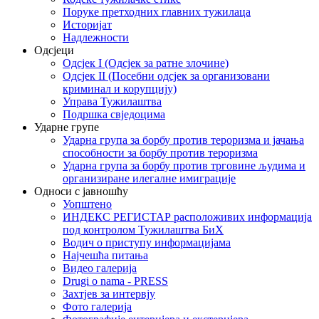
Поруке претходних главних тужилаца
Историјат
Надлежности
Одсјеци
Одсјек I (Одсјек за ратне злочине)
Одсјек II (Посебни одсјек за организовани
криминал и корупцију)
Управа Тужилаштва
Подршка свједоцима
Ударне групе
Ударна група за борбу против тероризма и јачања
способности за борбу против тероризма
Ударна група за борбу против трговине људима и
организиране илегалне имиграције
Односи с јавношћу
Уопштено
ИНДЕКС РЕГИСТАР расположивих информација
под контролом Тужилаштва БиХ
Водич о приступу информацијама
Најчешћа питања
Видео галерија
Drugi o nama - PRESS
Захтјев за интервју
Фото галерија