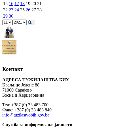
15
16
17
18
19
20
21
22
23
24
25
26
27
28
29
30
Контакт
АДРЕСА ТУЖИЛАШТВА БИХ
Краљице Јелене 88
71000 Сарајево
Босна и Херцеговина
Тел: +387 (0) 33 483 700
Факс: +387 (0) 33 483 840
info@tuzilastvobih.gov.ba
Служба
за
информисање
јавности