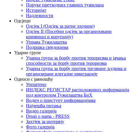
Поруке претходних главних тужилаца
Историјат
Надлежности
Одсјеци
Одсјек I (Одсјек за ратне злочине)
Одсјек II (Посебни одсјек за организовани
криминал и корупцију)
Управа Тужилаштва
Подршка свједоцима
Ударне групе
Ударна група за борбу против тероризма и јачања
способности за борбу против тероризма
Ударна група за борбу против трговине људима и
организиране илегалне имиграције
Односи с јавношћу
Уопштено
ИНДЕКС РЕГИСТАР расположивих информација
под контролом Тужилаштва БиХ
Водич о приступу информацијама
Најчешћа питања
Видео галерија
Drugi o nama - PRESS
Захтјев за интервју
Фото галерија