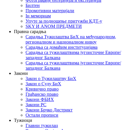
Фотографије ентеријера и екстеријера
Билтен
Промотивни материјали
Iн мемориам
Упуте за подношење притужби КДТ-у
SKY И ANOM ПРЕДМЕТИ
Правна сарадња
Сарадња Тужилаштва БиХ на међународном,
регионалном и националном нивоу
Сарадња са домаћим институцијама
Сарадња са тужилаштвима југоисточне Европе/
западног Балкана
Сарадња са тужилаштвима југоисточне Европе/
западног Балкана
Закони
Закон о Тужилаштву БиХ
Закон о Суду БиХ
Кривично право
Грађанско право
Закони ФБИХ
Закони РС
Закони Брчко Дистрикт
Остали прописи
Тужиоци
Главни тужилац