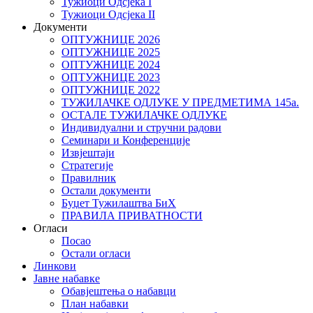
Тужиоци Oдсјекa I
Тужиоци Oдсјекa II
Документи
ОПТУЖНИЦЕ 2026
ОПТУЖНИЦЕ 2025
ОПТУЖНИЦЕ 2024
ОПТУЖНИЦЕ 2023
ОПТУЖНИЦЕ 2022
ТУЖИЛАЧКЕ ОДЛУКЕ У ПРЕДМЕТИМА 145а.
ОСТАЛЕ ТУЖИЛАЧКЕ ОДЛУКЕ
Индивидуални и стручни радови
Семинари и Конференције
Извјештаји
Стратегије
Правилник
Остали документи
Буџет Тужилаштва БиХ
ПРАВИЛА ПРИВАТНОСТИ
Огласи
Посао
Остали огласи
Линкови
Јавне набавке
Обавјештења о набавци
План набавки