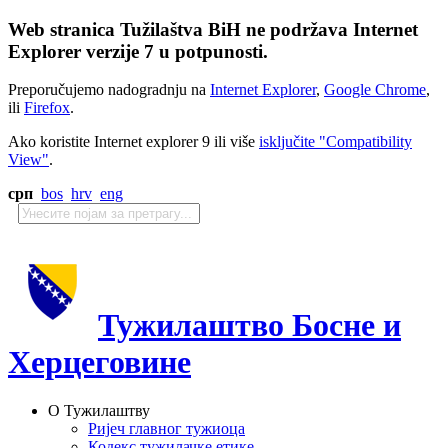
Web stranica Tužilaštva BiH ne podržava Internet
Explorer verzije 7 u potpunosti.
Preporučujemo nadogradnju na
Internet Explorer
,
Google Chrome
,
ili
Firefox
.
Ako koristite Internet explorer 9 ili više
isključite "Compatibility
View"
.
срп
bos
hrv
eng
Тужилаштво Босне и
Херцеговине
О Тужилаштву
Ријеч главног тужиоца
Кодекс тужилачке етике