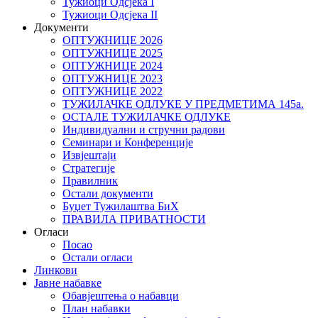
Тужиоци Oдсјекa I
Тужиоци Oдсјекa II
Документи
ОПТУЖНИЦЕ 2026
ОПТУЖНИЦЕ 2025
ОПТУЖНИЦЕ 2024
ОПТУЖНИЦЕ 2023
ОПТУЖНИЦЕ 2022
ТУЖИЛАЧКЕ ОДЛУКЕ У ПРЕДМЕТИМА 145а.
ОСТАЛЕ ТУЖИЛАЧКЕ ОДЛУКЕ
Индивидуални и стручни радови
Семинари и Конференције
Извјештаји
Стратегије
Правилник
Остали документи
Буџет Тужилаштва БиХ
ПРАВИЛА ПРИВАТНОСТИ
Огласи
Посао
Остали огласи
Линкови
Јавне набавке
Обавјештења о набавци
План набавки