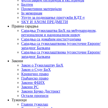
Фотографије ентеријера и екстеријера
Билтен
Промотивни материјали
Iн мемориам
Упуте за подношење притужби КДТ-у
SKY И ANOM ПРЕДМЕТИ
Правна сарадња
Сарадња Тужилаштва БиХ на међународном,
регионалном и националном нивоу
Сарадња са домаћим институцијама
Сарадња са тужилаштвима југоисточне Европе/
западног Балкана
Сарадња са тужилаштвима југоисточне Европе/
западног Балкана
Закони
Закон о Тужилаштву БиХ
Закон о Суду БиХ
Кривично право
Грађанско право
Закони ФБИХ
Закони РС
Закони Брчко Дистрикт
Остали прописи
Тужиоци
Главни тужилац