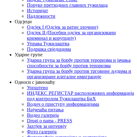
Поруке претходних главних тужилаца
Историјат
Надлежности
Одсјеци
Одсјек I (Одсјек за ратне злочине)
Одсјек II (Посебни одсјек за организовани
криминал и корупцију)
Управа Тужилаштва
Подршка свједоцима
Ударне групе
Ударна група за борбу против тероризма и јачања
способности за борбу против тероризма
Ударна група за борбу против трговине људима и
организиране илегалне имиграције
Односи с јавношћу
Уопштено
ИНДЕКС РЕГИСТАР расположивих информација
под контролом Тужилаштва БиХ
Водич о приступу информацијама
Најчешћа питања
Видео галерија
Drugi o nama - PRESS
Захтјев за интервју
Фото галерија