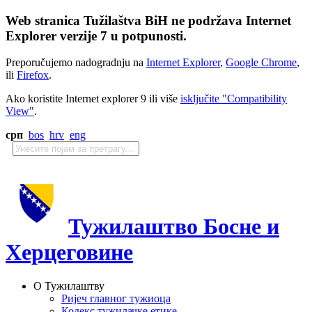
Web stranica Tužilaštva BiH ne podržava Internet
Explorer verzije 7 u potpunosti.
Preporučujemo nadogradnju na
Internet Explorer
,
Google Chrome
,
ili
Firefox
.
Ako koristite Internet explorer 9 ili više
isključite "Compatibility
View"
.
срп
bos
hrv
eng
Тужилаштво Босне и
Херцеговине
О Тужилаштву
Ријеч главног тужиоца
Кодекс тужилачке етике