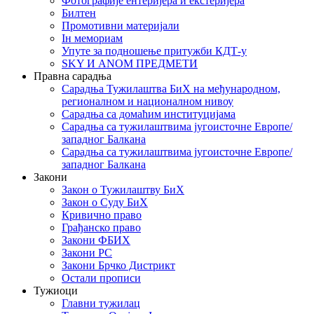
Фотографије ентеријера и екстеријера
Билтен
Промотивни материјали
Iн мемориам
Упуте за подношење притужби КДТ-у
SKY И ANOM ПРЕДМЕТИ
Правна сарадња
Сарадња Тужилаштва БиХ на међународном,
регионалном и националном нивоу
Сарадња са домаћим институцијама
Сарадња са тужилаштвима југоисточне Европе/
западног Балкана
Сарадња са тужилаштвима југоисточне Европе/
западног Балкана
Закони
Закон о Тужилаштву БиХ
Закон о Суду БиХ
Кривично право
Грађанско право
Закони ФБИХ
Закони РС
Закони Брчко Дистрикт
Остали прописи
Тужиоци
Главни тужилац