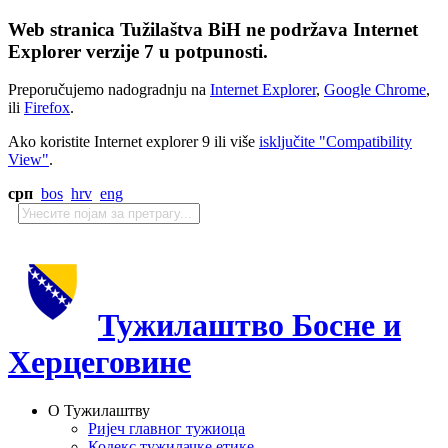
Web stranica Tužilaštva BiH ne podržava Internet
Explorer verzije 7 u potpunosti.
Preporučujemo nadogradnju na
Internet Explorer
,
Google Chrome
,
ili
Firefox
.
Ako koristite Internet explorer 9 ili više
isključite "Compatibility
View"
.
срп
bos
hrv
eng
Тужилаштво Босне и
Херцеговине
О Тужилаштву
Ријеч главног тужиоца
Кодекс тужилачке етике