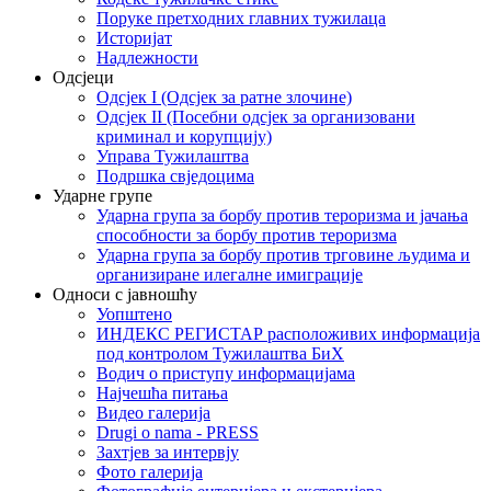
Поруке претходних главних тужилаца
Историјат
Надлежности
Одсјеци
Одсјек I (Одсјек за ратне злочине)
Одсјек II (Посебни одсјек за организовани
криминал и корупцију)
Управа Тужилаштва
Подршка свједоцима
Ударне групе
Ударна група за борбу против тероризма и јачања
способности за борбу против тероризма
Ударна група за борбу против трговине људима и
организиране илегалне имиграције
Односи с јавношћу
Уопштено
ИНДЕКС РЕГИСТАР расположивих информација
под контролом Тужилаштва БиХ
Водич о приступу информацијама
Најчешћа питања
Видео галерија
Drugi o nama - PRESS
Захтјев за интервју
Фото галерија