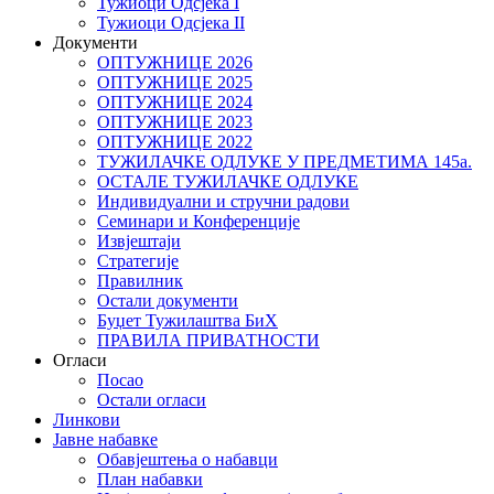
Тужиоци Oдсјекa I
Тужиоци Oдсјекa II
Документи
ОПТУЖНИЦЕ 2026
ОПТУЖНИЦЕ 2025
ОПТУЖНИЦЕ 2024
ОПТУЖНИЦЕ 2023
ОПТУЖНИЦЕ 2022
ТУЖИЛАЧКЕ ОДЛУКЕ У ПРЕДМЕТИМА 145а.
ОСТАЛЕ ТУЖИЛАЧКЕ ОДЛУКЕ
Индивидуални и стручни радови
Семинари и Конференције
Извјештаји
Стратегије
Правилник
Остали документи
Буџет Тужилаштва БиХ
ПРАВИЛА ПРИВАТНОСТИ
Огласи
Посао
Остали огласи
Линкови
Јавне набавке
Обавјештења о набавци
План набавки