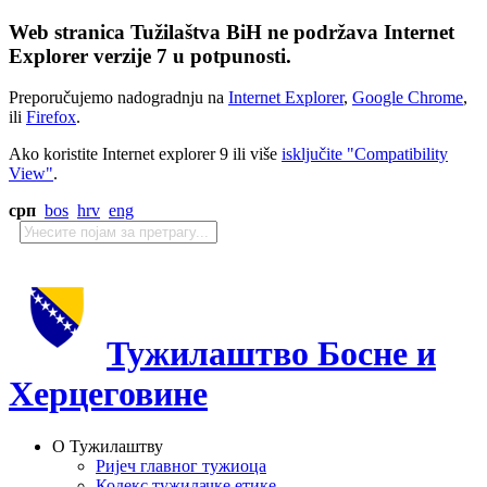
Web stranica Tužilaštva BiH ne podržava Internet
Explorer verzije 7 u potpunosti.
Preporučujemo nadogradnju na
Internet Explorer
,
Google Chrome
,
ili
Firefox
.
Ako koristite Internet explorer 9 ili više
isključite "Compatibility
View"
.
срп
bos
hrv
eng
Тужилаштво Босне и
Херцеговине
О Тужилаштву
Ријеч главног тужиоца
Кодекс тужилачке етике