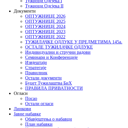
Тужиоци Oдсјекa I
Тужиоци Oдсјекa II
Документи
ОПТУЖНИЦЕ 2026
ОПТУЖНИЦЕ 2025
ОПТУЖНИЦЕ 2024
ОПТУЖНИЦЕ 2023
ОПТУЖНИЦЕ 2022
ТУЖИЛАЧКЕ ОДЛУКЕ У ПРЕДМЕТИМА 145а.
ОСТАЛЕ ТУЖИЛАЧКЕ ОДЛУКЕ
Индивидуални и стручни радови
Семинари и Конференције
Извјештаји
Стратегије
Правилник
Остали документи
Буџет Тужилаштва БиХ
ПРАВИЛА ПРИВАТНОСТИ
Огласи
Посао
Остали огласи
Линкови
Јавне набавке
Обавјештења о набавци
План набавки