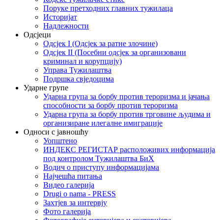
Поруке претходних главних тужилаца
Историјат
Надлежности
Одсјеци
Одсјек I (Одсјек за ратне злочине)
Одсјек II (Посебни одсјек за организовани
криминал и корупцију)
Управа Тужилаштва
Подршка свједоцима
Ударне групе
Ударна група за борбу против тероризма и јачања
способности за борбу против тероризма
Ударна група за борбу против трговине људима и
организиране илегалне имиграције
Односи с јавношћу
Уопштено
ИНДЕКС РЕГИСТАР расположивих информација
под контролом Тужилаштва БиХ
Водич о приступу информацијама
Најчешћа питања
Видео галерија
Drugi o nama - PRESS
Захтјев за интервју
Фото галерија