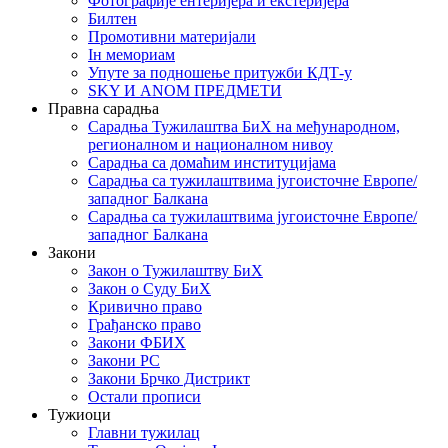
Фотографије ентеријера и екстеријера
Билтен
Промотивни материјали
Iн мемориам
Упуте за подношење притужби КДТ-у
SKY И ANOM ПРЕДМЕТИ
Правна сарадња
Сарадња Тужилаштва БиХ на међународном,
регионалном и националном нивоу
Сарадња са домаћим институцијама
Сарадња са тужилаштвима југоисточне Европе/
западног Балкана
Сарадња са тужилаштвима југоисточне Европе/
западног Балкана
Закони
Закон о Тужилаштву БиХ
Закон о Суду БиХ
Кривично право
Грађанско право
Закони ФБИХ
Закони РС
Закони Брчко Дистрикт
Остали прописи
Тужиоци
Главни тужилац