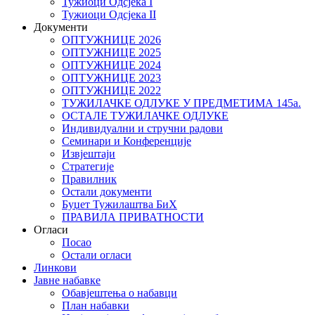
Тужиоци Oдсјекa I
Тужиоци Oдсјекa II
Документи
ОПТУЖНИЦЕ 2026
ОПТУЖНИЦЕ 2025
ОПТУЖНИЦЕ 2024
ОПТУЖНИЦЕ 2023
ОПТУЖНИЦЕ 2022
ТУЖИЛАЧКЕ ОДЛУКЕ У ПРЕДМЕТИМА 145а.
ОСТАЛЕ ТУЖИЛАЧКЕ ОДЛУКЕ
Индивидуални и стручни радови
Семинари и Конференције
Извјештаји
Стратегије
Правилник
Остали документи
Буџет Тужилаштва БиХ
ПРАВИЛА ПРИВАТНОСТИ
Огласи
Посао
Остали огласи
Линкови
Јавне набавке
Обавјештења о набавци
План набавки