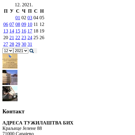
12. 2021.
П
У
С
Ч
П
С
Н
01
02
03
04
05
06
07
08
09
10
11
12
13
14
15
16
17
18
19
20
21
22
23
24
25
26
27
28
29
30
31
Контакт
АДРЕСА ТУЖИЛАШТВА БИХ
Краљице Јелене 88
71000 Сарајево