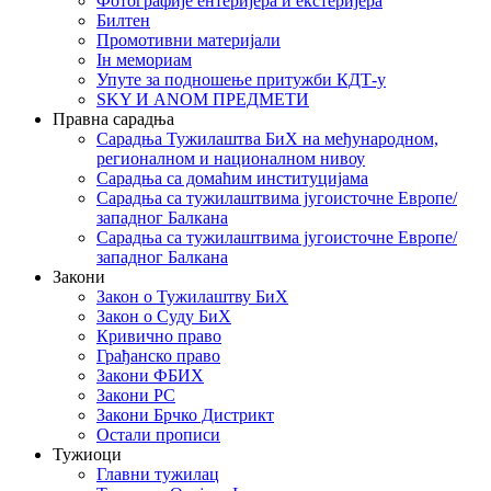
Фотографије ентеријера и екстеријера
Билтен
Промотивни материјали
Iн мемориам
Упуте за подношење притужби КДТ-у
SKY И ANOM ПРЕДМЕТИ
Правна сарадња
Сарадња Тужилаштва БиХ на међународном,
регионалном и националном нивоу
Сарадња са домаћим институцијама
Сарадња са тужилаштвима југоисточне Европе/
западног Балкана
Сарадња са тужилаштвима југоисточне Европе/
западног Балкана
Закони
Закон о Тужилаштву БиХ
Закон о Суду БиХ
Кривично право
Грађанско право
Закони ФБИХ
Закони РС
Закони Брчко Дистрикт
Остали прописи
Тужиоци
Главни тужилац