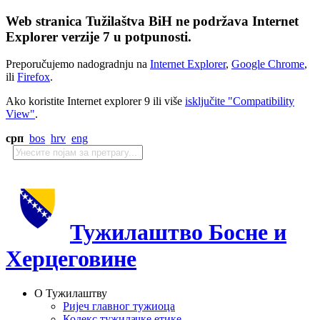
Web stranica Tužilaštva BiH ne podržava Internet
Explorer verzije 7 u potpunosti.
Preporučujemo nadogradnju na
Internet Explorer
,
Google Chrome
,
ili
Firefox
.
Ako koristite Internet explorer 9 ili više
isključite "Compatibility
View"
.
срп
bos
hrv
eng
Тужилаштво Босне и
Херцеговине
О Тужилаштву
Ријеч главног тужиоца
Кодекс тужилачке етике