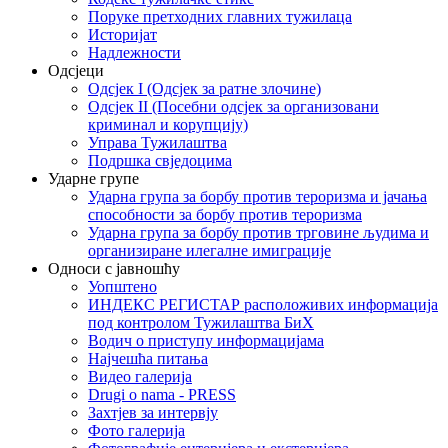
Поруке претходних главних тужилаца
Историјат
Надлежности
Одсјеци
Одсјек I (Одсјек за ратне злочине)
Одсјек II (Посебни одсјек за организовани
криминал и корупцију)
Управа Тужилаштва
Подршка свједоцима
Ударне групе
Ударна група за борбу против тероризма и јачања
способности за борбу против тероризма
Ударна група за борбу против трговине људима и
организиране илегалне имиграције
Односи с јавношћу
Уопштено
ИНДЕКС РЕГИСТАР расположивих информација
под контролом Тужилаштва БиХ
Водич о приступу информацијама
Најчешћа питања
Видео галерија
Drugi o nama - PRESS
Захтјев за интервју
Фото галерија