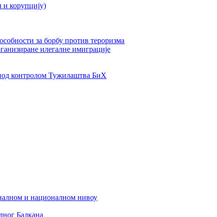
л и корупцију)
пособности за борбу против тероризма
рганизиране илегалне имиграције
од контролом Тужилаштва БиХ
налном и националном нивоу
дног Балкана