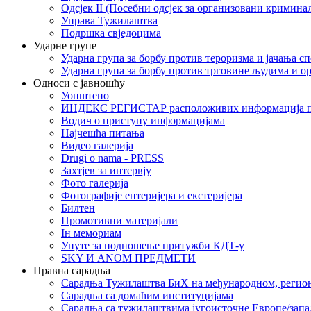
Одсјек II (Посебни одсјек за организовани кримина
Управа Тужилаштва
Подршка свједоцима
Ударне групе
Ударна група за борбу против тероризма и јачања с
Ударна група за борбу против трговине људима и о
Односи с јавношћу
Уопштено
ИНДЕКС РЕГИСТАР расположивих информација п
Водич о приступу информацијама
Најчешћа питања
Видео галерија
Drugi o nama - PRESS
Захтјев за интервју
Фото галерија
Фотографије ентеријера и екстеријера
Билтен
Промотивни материјали
Iн мемориам
Упуте за подношење притужби КДТ-у
SKY И ANOM ПРЕДМЕТИ
Правна сарадња
Сарадња Тужилаштва БиХ на међународном, регио
Сарадња са домаћим институцијама
Сарадња са тужилаштвима југоисточне Европе/запа