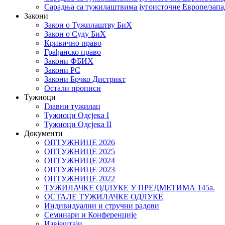
Сарадња са тужилаштвима југоисточне Европе/запа
Закони
Закон о Тужилаштву БиХ
Закон о Суду БиХ
Кривично право
Грађанско право
Закони ФБИХ
Закони РС
Закони Брчко Дистрикт
Остали прописи
Тужиоци
Главни тужилац
Тужиоци Oдсјекa I
Тужиоци Oдсјекa II
Документи
ОПТУЖНИЦЕ 2026
ОПТУЖНИЦЕ 2025
ОПТУЖНИЦЕ 2024
ОПТУЖНИЦЕ 2023
ОПТУЖНИЦЕ 2022
ТУЖИЛАЧКЕ ОДЛУКЕ У ПРЕДМЕТИМА 145а.
ОСТАЛЕ ТУЖИЛАЧКЕ ОДЛУКЕ
Индивидуални и стручни радови
Семинари и Конференције
Извјештаји