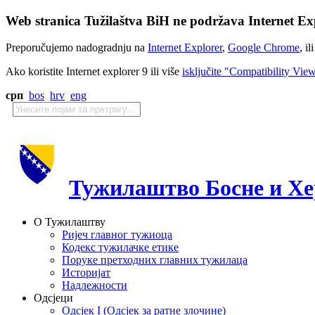
Web stranica Tužilaštva BiH ne podržava Internet Exp
Preporučujemo nadogradnju na
Internet Explorer
,
Google Chrome
, il
Ako koristite Internet explorer 9 ili više
isključite "Compatibility Vie
срп
bos
hrv
eng
Тужилаштво Босне и Хе
О Тужилаштву
Ријеч главног тужиоца
Кодекс тужилачке етике
Поруке претходних главних тужилаца
Историјат
Надлежности
Одсјеци
Одсјек I (Одсјек за ратне злочине)