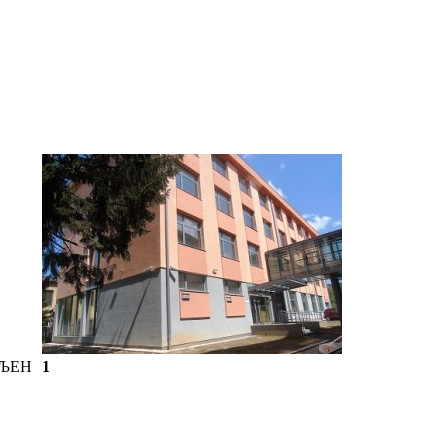
ОЉЕН
1