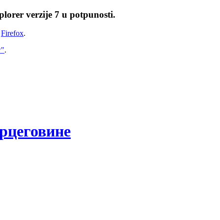
lorer verzije 7 u potpunosti.
i
Firefox
.
w"
.
рцеговине