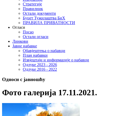
Стратегије
Правилник
Остали документи
Буџет Тужилаштва БиХ
ПРАВИЛА ПРИВАТНОСТИ
Огласи
Посао
Остали огласи
Линкови
Јавне набавке
Обавјештења о набавци
План набавки
Извјештаји и информације о набавци
Одлуке 2023 - 2026
Одлуке 2016 - 2022
Односи с јавношћу
Фото галерија 17.11.2021.