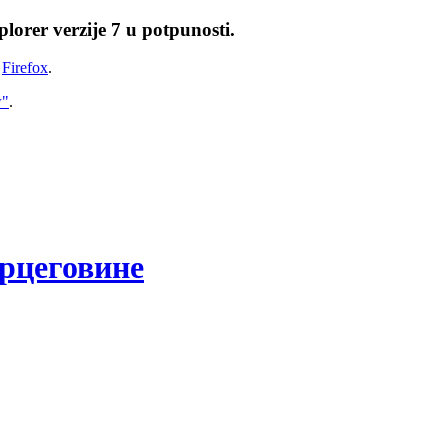
lorer verzije 7 u potpunosti.
i
Firefox
.
w"
.
рцеговине