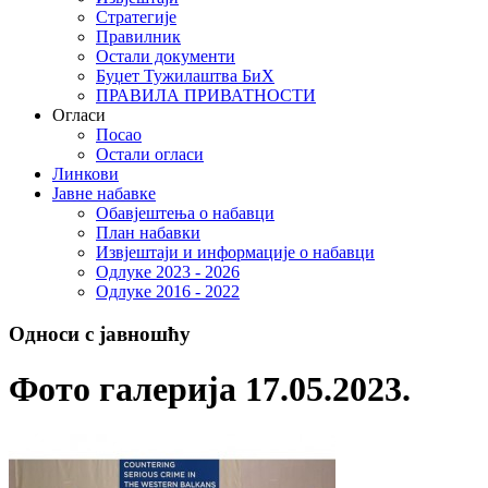
Стратегије
Правилник
Остали документи
Буџет Тужилаштва БиХ
ПРАВИЛА ПРИВАТНОСТИ
Огласи
Посао
Остали огласи
Линкови
Јавне набавке
Обавјештења о набавци
План набавки
Извјештаји и информације о набавци
Одлуке 2023 - 2026
Одлуке 2016 - 2022
Односи с јавношћу
Фото галерија 17.05.2023.