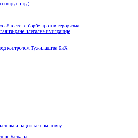
л и корупцију)
пособности за борбу против тероризма
рганизиране илегалне имиграције
од контролом Тужилаштва БиХ
налном и националном нивоу
дног Балкана