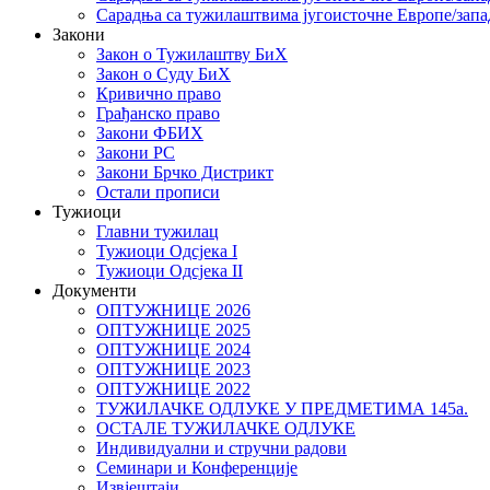
Сарадња са тужилаштвима југоисточне Европе/запа
Закони
Закон о Тужилаштву БиХ
Закон о Суду БиХ
Кривично право
Грађанско право
Закони ФБИХ
Закони РС
Закони Брчко Дистрикт
Остали прописи
Тужиоци
Главни тужилац
Тужиоци Oдсјекa I
Тужиоци Oдсјекa II
Документи
ОПТУЖНИЦЕ 2026
ОПТУЖНИЦЕ 2025
ОПТУЖНИЦЕ 2024
ОПТУЖНИЦЕ 2023
ОПТУЖНИЦЕ 2022
ТУЖИЛАЧКЕ ОДЛУКЕ У ПРЕДМЕТИМА 145а.
ОСТАЛЕ ТУЖИЛАЧКЕ ОДЛУКЕ
Индивидуални и стручни радови
Семинари и Конференције
Извјештаји