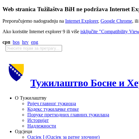
Web stranica Tužilaštva BiH ne podržava Internet Exp
Preporučujemo nadogradnju na
Internet Explorer
,
Google Chrome
, il
Ako koristite Internet explorer 9 ili više
isključite "Compatibility Vie
срп
bos
hrv
eng
Тужилаштво Босне и Хе
О Тужилаштву
Ријеч главног тужиоца
Кодекс тужилачке етике
Поруке претходних главних тужилаца
Историјат
Надлежности
Одсјеци
Одсјек I (Одсјек за ратне злочине)