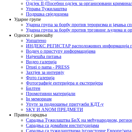
Одсјек II (Посебни одсјек за организовани кримина
Управа Тужилаштва
Подршка свједоцима
Ударне групе
Ударна група за борбу против тероризма и јачања с
Ударна група за борбу против трговине људима и о
Односи с јавношћу
Уопштено
ИНДЕКС РЕГИСТАР расположивих информација п
Водич о приступу информацијама
Најчешћа питања
Видео галерија
Drugi o nama - PRESS
Захтјев за интервју
Фото галерија
Фотографије ентеријера и екстеријера
Билтен
Промотивни материјали
Iн мемориам
Упуте за подношење притужби КДТ-у
SKY И ANOM ПРЕДМЕТИ
Правна сарадња
Сарадња Тужилаштва БиХ на међународном, регио
Сарадња са домаћим институцијама
Сарадња са тужилаштвима југоисточне Европе/запа