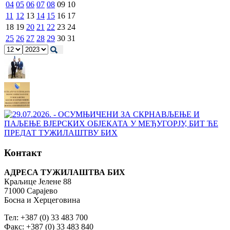
04
05
06
07
08
09
10
11
12
13
14
15
16
17
18
19
20
21
22
23
24
25
26
27
28
29
30
31
Контакт
АДРЕСА ТУЖИЛАШТВА БИХ
Краљице Јелене 88
71000 Сарајево
Босна и Херцеговина
Тел: +387 (0) 33 483 700
Факс: +387 (0) 33 483 840