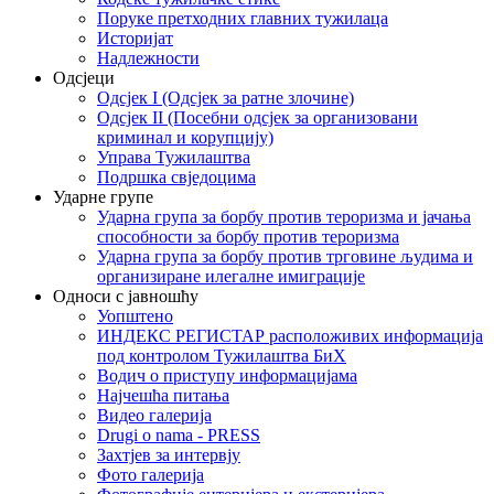
Поруке претходних главних тужилаца
Историјат
Надлежности
Одсјеци
Одсјек I (Одсјек за ратне злочине)
Одсјек II (Посебни одсјек за организовани
криминал и корупцију)
Управа Тужилаштва
Подршка свједоцима
Ударне групе
Ударна група за борбу против тероризма и јачања
способности за борбу против тероризма
Ударна група за борбу против трговине људима и
организиране илегалне имиграције
Односи с јавношћу
Уопштено
ИНДЕКС РЕГИСТАР расположивих информација
под контролом Тужилаштва БиХ
Водич о приступу информацијама
Најчешћа питања
Видео галерија
Drugi o nama - PRESS
Захтјев за интервју
Фото галерија