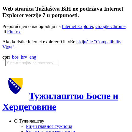
Web stranica Tužilaštva BiH ne podržava Internet
Explorer verzije 7 u potpunosti.
Preporučujemo nadogradnju na
Internet Explorer
,
Google Chrome
,
ili
Firefox
.
Ako koristite Internet explorer 9 ili više
isključite "Compatibility
View"
.
срп
bos
hrv
eng
Тужилаштво Босне и
Херцеговине
О Тужилаштву
Ријеч главног тужиоца
Кодекс тужилачке етике