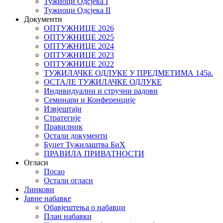
Тужиоци Oдсјекa I
Тужиоци Oдсјекa II
Документи
ОПТУЖНИЦЕ 2026
ОПТУЖНИЦЕ 2025
ОПТУЖНИЦЕ 2024
ОПТУЖНИЦЕ 2023
ОПТУЖНИЦЕ 2022
ТУЖИЛАЧКЕ ОДЛУКЕ У ПРЕДМЕТИМА 145а.
ОСТАЛЕ ТУЖИЛАЧКЕ ОДЛУКЕ
Индивидуални и стручни радови
Семинари и Конференције
Извјештаји
Стратегије
Правилник
Остали документи
Буџет Тужилаштва БиХ
ПРАВИЛА ПРИВАТНОСТИ
Огласи
Посао
Остали огласи
Линкови
Јавне набавке
Обавјештења о набавци
План набавки