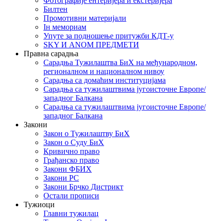
Фотографије ентеријера и екстеријера
Билтен
Промотивни материјали
Iн мемориам
Упуте за подношење притужби КДТ-у
SKY И ANOM ПРЕДМЕТИ
Правна сарадња
Сарадња Тужилаштва БиХ на међународном,
регионалном и националном нивоу
Сарадња са домаћим институцијама
Сарадња са тужилаштвима југоисточне Европе/
западног Балкана
Сарадња са тужилаштвима југоисточне Европе/
западног Балкана
Закони
Закон о Тужилаштву БиХ
Закон о Суду БиХ
Кривично право
Грађанско право
Закони ФБИХ
Закони РС
Закони Брчко Дистрикт
Остали прописи
Тужиоци
Главни тужилац