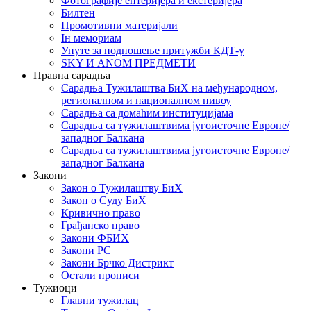
Фотографије ентеријера и екстеријера
Билтен
Промотивни материјали
Iн мемориам
Упуте за подношење притужби КДТ-у
SKY И ANOM ПРЕДМЕТИ
Правна сарадња
Сарадња Тужилаштва БиХ на међународном,
регионалном и националном нивоу
Сарадња са домаћим институцијама
Сарадња са тужилаштвима југоисточне Европе/
западног Балкана
Сарадња са тужилаштвима југоисточне Европе/
западног Балкана
Закони
Закон о Тужилаштву БиХ
Закон о Суду БиХ
Кривично право
Грађанско право
Закони ФБИХ
Закони РС
Закони Брчко Дистрикт
Остали прописи
Тужиоци
Главни тужилац