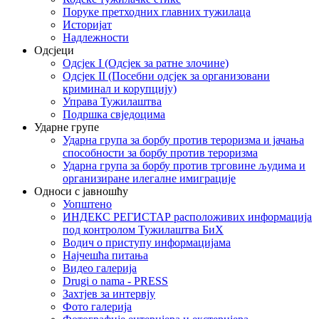
Поруке претходних главних тужилаца
Историјат
Надлежности
Одсјеци
Одсјек I (Одсјек за ратне злочине)
Одсјек II (Посебни одсјек за организовани
криминал и корупцију)
Управа Тужилаштва
Подршка свједоцима
Ударне групе
Ударна група за борбу против тероризма и јачања
способности за борбу против тероризма
Ударна група за борбу против трговине људима и
организиране илегалне имиграције
Односи с јавношћу
Уопштено
ИНДЕКС РЕГИСТАР расположивих информација
под контролом Тужилаштва БиХ
Водич о приступу информацијама
Најчешћа питања
Видео галерија
Drugi o nama - PRESS
Захтјев за интервју
Фото галерија