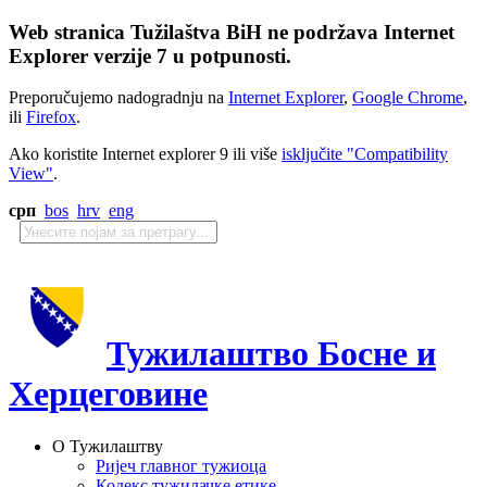
Web stranica Tužilaštva BiH ne podržava Internet
Explorer verzije 7 u potpunosti.
Preporučujemo nadogradnju na
Internet Explorer
,
Google Chrome
,
ili
Firefox
.
Ako koristite Internet explorer 9 ili više
isključite "Compatibility
View"
.
срп
bos
hrv
eng
Тужилаштво Босне и
Херцеговине
О Тужилаштву
Ријеч главног тужиоца
Кодекс тужилачке етике