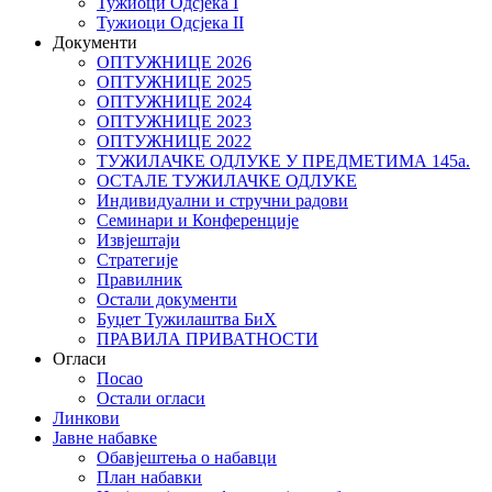
Тужиоци Oдсјекa I
Тужиоци Oдсјекa II
Документи
ОПТУЖНИЦЕ 2026
ОПТУЖНИЦЕ 2025
ОПТУЖНИЦЕ 2024
ОПТУЖНИЦЕ 2023
ОПТУЖНИЦЕ 2022
ТУЖИЛАЧКЕ ОДЛУКЕ У ПРЕДМЕТИМА 145а.
ОСТАЛЕ ТУЖИЛАЧКЕ ОДЛУКЕ
Индивидуални и стручни радови
Семинари и Конференције
Извјештаји
Стратегије
Правилник
Остали документи
Буџет Тужилаштва БиХ
ПРАВИЛА ПРИВАТНОСТИ
Огласи
Посао
Остали огласи
Линкови
Јавне набавке
Обавјештења о набавци
План набавки