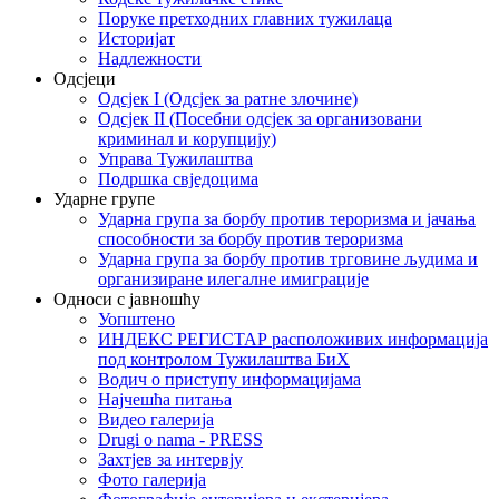
Поруке претходних главних тужилаца
Историјат
Надлежности
Одсјеци
Одсјек I (Одсјек за ратне злочине)
Одсјек II (Посебни одсјек за организовани
криминал и корупцију)
Управа Тужилаштва
Подршка свједоцима
Ударне групе
Ударна група за борбу против тероризма и јачања
способности за борбу против тероризма
Ударна група за борбу против трговине људима и
организиране илегалне имиграције
Односи с јавношћу
Уопштено
ИНДЕКС РЕГИСТАР расположивих информација
под контролом Тужилаштва БиХ
Водич о приступу информацијама
Најчешћа питања
Видео галерија
Drugi o nama - PRESS
Захтјев за интервју
Фото галерија