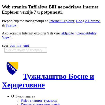
Web stranica Tužilaštva BiH ne podržava Internet
Explorer verzije 7 u potpunosti.
Preporučujemo nadogradnju na
Internet Explorer
,
Google Chrome
,
ili
Firefox
.
Ako koristite Internet explorer 9 ili više
isključite "Compatibility
View"
.
срп
bos
hrv
eng
Тужилаштво Босне и
Херцеговине
О Тужилаштву
Ријеч главног тужиоца
Кодекс тужилачке етике