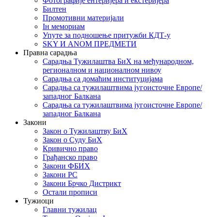
Фотографије ентеријера и екстеријера
Билтен
Промотивни материјали
Iн мемориам
Упуте за подношење притужби КДТ-у
SKY И ANOM ПРЕДМЕТИ
Правна сарадња
Сарадња Тужилаштва БиХ на међународном,
регионалном и националном нивоу
Сарадња са домаћим институцијама
Сарадња са тужилаштвима југоисточне Европе/
западног Балкана
Сарадња са тужилаштвима југоисточне Европе/
западног Балкана
Закони
Закон о Тужилаштву БиХ
Закон о Суду БиХ
Кривично право
Грађанско право
Закони ФБИХ
Закони РС
Закони Брчко Дистрикт
Остали прописи
Тужиоци
Главни тужилац