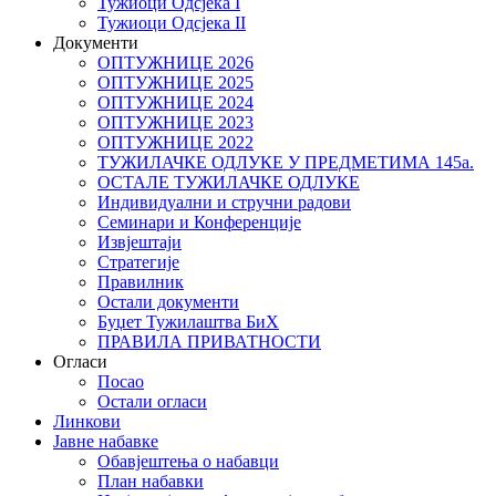
Тужиоци Oдсјекa I
Тужиоци Oдсјекa II
Документи
ОПТУЖНИЦЕ 2026
ОПТУЖНИЦЕ 2025
ОПТУЖНИЦЕ 2024
ОПТУЖНИЦЕ 2023
ОПТУЖНИЦЕ 2022
ТУЖИЛАЧКЕ ОДЛУКЕ У ПРЕДМЕТИМА 145а.
ОСТАЛЕ ТУЖИЛАЧКЕ ОДЛУКЕ
Индивидуални и стручни радови
Семинари и Конференције
Извјештаји
Стратегије
Правилник
Остали документи
Буџет Тужилаштва БиХ
ПРАВИЛА ПРИВАТНОСТИ
Огласи
Посао
Остали огласи
Линкови
Јавне набавке
Обавјештења о набавци
План набавки