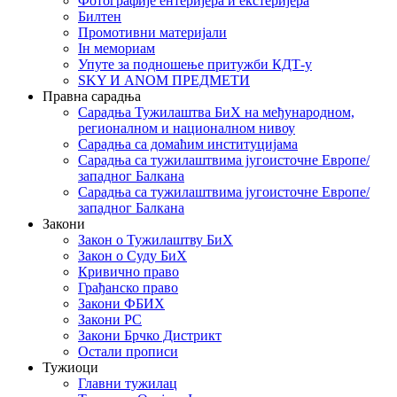
Фотографије ентеријера и екстеријера
Билтен
Промотивни материјали
Iн мемориам
Упуте за подношење притужби КДТ-у
SKY И ANOM ПРЕДМЕТИ
Правна сарадња
Сарадња Тужилаштва БиХ на међународном,
регионалном и националном нивоу
Сарадња са домаћим институцијама
Сарадња са тужилаштвима југоисточне Европе/
западног Балкана
Сарадња са тужилаштвима југоисточне Европе/
западног Балкана
Закони
Закон о Тужилаштву БиХ
Закон о Суду БиХ
Кривично право
Грађанско право
Закони ФБИХ
Закони РС
Закони Брчко Дистрикт
Остали прописи
Тужиоци
Главни тужилац