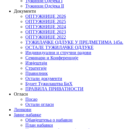
Тужиоци Oдсјекa I
Тужиоци Oдсјекa II
Документи
ОПТУЖНИЦЕ 2026
ОПТУЖНИЦЕ 2025
ОПТУЖНИЦЕ 2024
ОПТУЖНИЦЕ 2023
ОПТУЖНИЦЕ 2022
ТУЖИЛАЧКЕ ОДЛУКЕ У ПРЕДМЕТИМА 145а.
ОСТАЛЕ ТУЖИЛАЧКЕ ОДЛУКЕ
Индивидуални и стручни радови
Семинари и Конференције
Извјештаји
Стратегије
Правилник
Остали документи
Буџет Тужилаштва БиХ
ПРАВИЛА ПРИВАТНОСТИ
Огласи
Посао
Остали огласи
Линкови
Јавне набавке
Обавјештења о набавци
План набавки