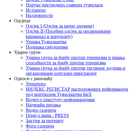
Поруке претходних главних тужилаца
Историјат
Надлежности
Одсјеци
Одсјек I (Одсјек за ратне злочине)
Одсјек II (Посебни одсјек за организовани
криминал и корупцију)
Управа Тужилаштва
Подршка свједоцима
Ударне групе
Ударна група за борбу против тероризма и јачања
способности за борбу против тероризма
Ударна група за борбу против трговине људима и
организиране илегалне имиграције
Односи с јавношћу
Уопштено
ИНДЕКС РЕГИСТАР расположивих информација
под контролом Тужилаштва БиХ
Водич о приступу информацијама
Најчешћа питања
Видео галерија
Drugi o nama - PRESS
Захтјев за интервју
Фото галерија