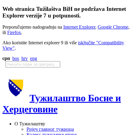
Web stranica Tužilaštva BiH ne podržava Internet
Explorer verzije 7 u potpunosti.
Preporučujemo nadogradnju na
Internet Explorer
,
Google Chrome
,
ili
Firefox
.
Ako koristite Internet explorer 9 ili više
isključite "Compatibility
View"
.
срп
bos
hrv
eng
Тужилаштво Босне и
Херцеговине
О Тужилаштву
Ријеч главног тужиоца
Кодекс тужилачке етике