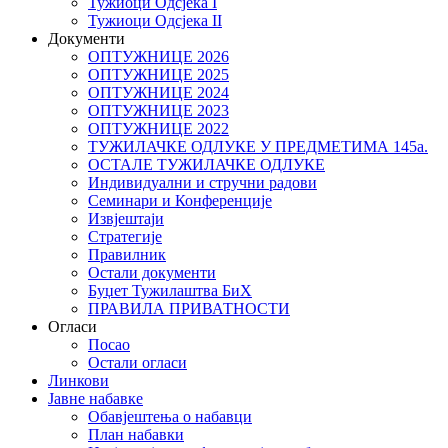
Тужиоци Oдсјекa I
Тужиоци Oдсјекa II
Документи
ОПТУЖНИЦЕ 2026
ОПТУЖНИЦЕ 2025
ОПТУЖНИЦЕ 2024
ОПТУЖНИЦЕ 2023
ОПТУЖНИЦЕ 2022
ТУЖИЛАЧКЕ ОДЛУКЕ У ПРЕДМЕТИМА 145а.
ОСТАЛЕ ТУЖИЛАЧКЕ ОДЛУКЕ
Индивидуални и стручни радови
Семинари и Конференције
Извјештаји
Стратегије
Правилник
Остали документи
Буџет Тужилаштва БиХ
ПРАВИЛА ПРИВАТНОСТИ
Огласи
Посао
Остали огласи
Линкови
Јавне набавке
Обавјештења о набавци
План набавки