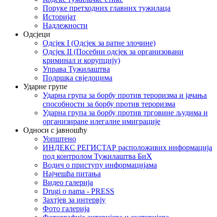
Поруке претходних главних тужилаца
Историјат
Надлежности
Одсјеци
Одсјек I (Одсјек за ратне злочине)
Одсјек II (Посебни одсјек за организовани
криминал и корупцију)
Управа Тужилаштва
Подршка свједоцима
Ударне групе
Ударна група за борбу против тероризма и јачања
способности за борбу против тероризма
Ударна група за борбу против трговине људима и
организиране илегалне имиграције
Односи с јавношћу
Уопштено
ИНДЕКС РЕГИСТАР расположивих информација
под контролом Тужилаштва БиХ
Водич о приступу информацијама
Најчешћа питања
Видео галерија
Drugi o nama - PRESS
Захтјев за интервју
Фото галерија