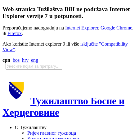
Web stranica Tužilaštva BiH ne podržava Internet
Explorer verzije 7 u potpunosti.
Preporučujemo nadogradnju na
Internet Explorer
,
Google Chrome
,
ili
Firefox
.
Ako koristite Internet explorer 9 ili više
isključite "Compatibility
View"
.
срп
bos
hrv
eng
Тужилаштво Босне и
Херцеговине
О Тужилаштву
Ријеч главног тужиоца
Кодекс тужилачке етике