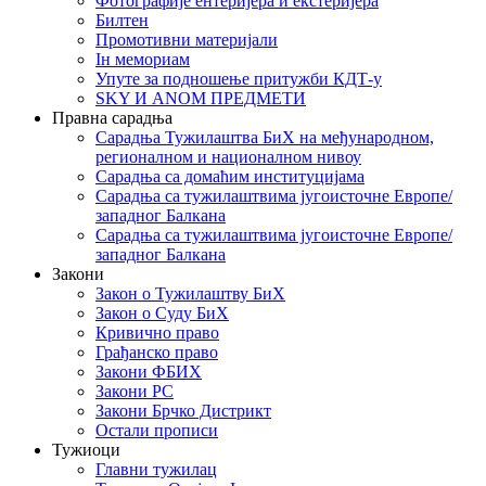
Фотографије ентеријера и екстеријера
Билтен
Промотивни материјали
Iн мемориам
Упуте за подношење притужби КДТ-у
SKY И ANOM ПРЕДМЕТИ
Правна сарадња
Сарадња Тужилаштва БиХ на међународном,
регионалном и националном нивоу
Сарадња са домаћим институцијама
Сарадња са тужилаштвима југоисточне Европе/
западног Балкана
Сарадња са тужилаштвима југоисточне Европе/
западног Балкана
Закони
Закон о Тужилаштву БиХ
Закон о Суду БиХ
Кривично право
Грађанско право
Закони ФБИХ
Закони РС
Закони Брчко Дистрикт
Остали прописи
Тужиоци
Главни тужилац