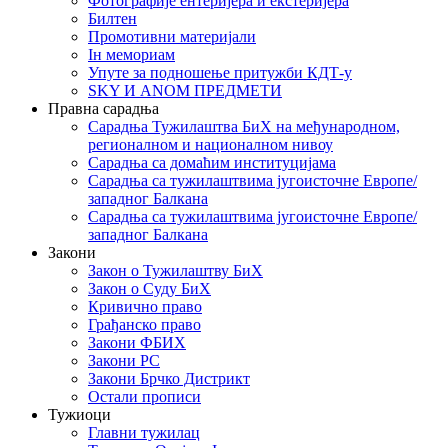
Фотографије ентеријера и екстеријера
Билтен
Промотивни материјали
Iн мемориам
Упуте за подношење притужби КДТ-у
SKY И ANOM ПРЕДМЕТИ
Правна сарадња
Сарадња Тужилаштва БиХ на међународном,
регионалном и националном нивоу
Сарадња са домаћим институцијама
Сарадња са тужилаштвима југоисточне Европе/
западног Балкана
Сарадња са тужилаштвима југоисточне Европе/
западног Балкана
Закони
Закон о Тужилаштву БиХ
Закон о Суду БиХ
Кривично право
Грађанско право
Закони ФБИХ
Закони РС
Закони Брчко Дистрикт
Остали прописи
Тужиоци
Главни тужилац