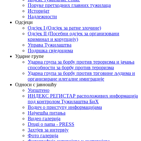
Поруке претходних главних тужилаца
Историјат
Надлежности
Одсјеци
Одсјек I (Одсјек за ратне злочине)
Одсјек II (Посебни одсјек за организовани
криминал и корупцију)
Управа Тужилаштва
Подршка свједоцима
Ударне групе
Ударна група за борбу против тероризма и јачања
способности за борбу против тероризма
Ударна група за борбу против трговине људима и
организиране илегалне имиграције
Односи с јавношћу
Уопштено
ИНДЕКС РЕГИСТАР расположивих информација
под контролом Тужилаштва БиХ
Водич о приступу информацијама
Најчешћа питања
Видео галерија
Drugi o nama - PRESS
Захтјев за интервју
Фото галерија