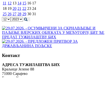
11
12
13
14
15
16
17
18
19
20
21
22
23
24
25
26
27
28
29
30
31
Контакт
АДРЕСА ТУЖИЛАШТВА БИХ
Краљице Јелене 88
71000 Сарајево
Босна и Херцеговина
Тел: +387 (0) 33 483 700
Факс: +387 (0) 33 483 840
info@tuzilastvobih.gov.ba
Служба
за
информисање
јавности
Телефон: +387 (0)33 483 751