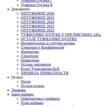
Тужиоци Oдсјекa I
Тужиоци Oдсјекa II
Документи
ОПТУЖНИЦЕ 2026
ОПТУЖНИЦЕ 2025
ОПТУЖНИЦЕ 2024
ОПТУЖНИЦЕ 2023
ОПТУЖНИЦЕ 2022
ТУЖИЛАЧКЕ ОДЛУКЕ У ПРЕДМЕТИМА 145а.
ОСТАЛЕ ТУЖИЛАЧКЕ ОДЛУКЕ
Индивидуални и стручни радови
Семинари и Конференције
Извјештаји
Стратегије
Правилник
Остали документи
Буџет Тужилаштва БиХ
ПРАВИЛА ПРИВАТНОСТИ
Огласи
Посао
Остали огласи
Линкови
Јавне набавке
Обавјештења о набавци
План набавки