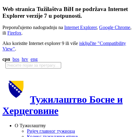
Web stranica Tužilaštva BiH ne podržava Internet
Explorer verzije 7 u potpunosti.
Preporučujemo nadogradnju na
Internet Explorer
,
Google Chrome
,
ili
Firefox
.
Ako koristite Internet explorer 9 ili više
isključite "Compatibility
View"
.
срп
bos
hrv
eng
Тужилаштво Босне и
Херцеговине
О Тужилаштву
Ријеч главног тужиоца
Кодекс тужилачке етике