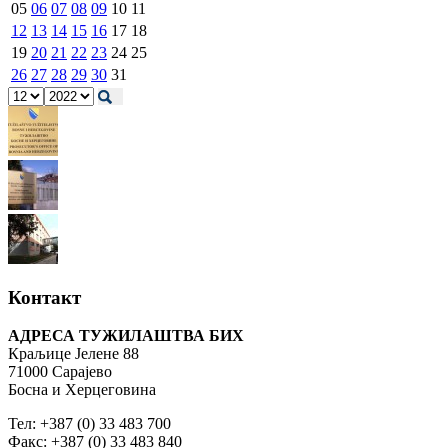
05
06
07
08
09
10
11
12
13
14
15
16
17
18
19
20
21
22
23
24
25
26
27
28
29
30
31
Контакт
АДРЕСА ТУЖИЛАШТВА БИХ
Краљице Јелене 88
71000 Сарајево
Босна и Херцеговина
Тел: +387 (0) 33 483 700
Факс: +387 (0) 33 483 840