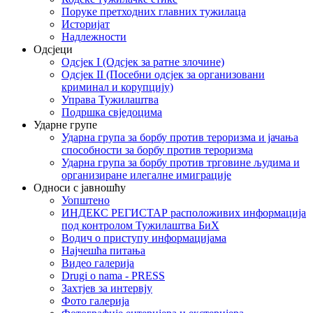
Поруке претходних главних тужилаца
Историјат
Надлежности
Одсјеци
Одсјек I (Одсјек за ратне злочине)
Одсјек II (Посебни одсјек за организовани
криминал и корупцију)
Управа Тужилаштва
Подршка свједоцима
Ударне групе
Ударна група за борбу против тероризма и јачања
способности за борбу против тероризма
Ударна група за борбу против трговине људима и
организиране илегалне имиграције
Односи с јавношћу
Уопштено
ИНДЕКС РЕГИСТАР расположивих информација
под контролом Тужилаштва БиХ
Водич о приступу информацијама
Најчешћа питања
Видео галерија
Drugi o nama - PRESS
Захтјев за интервју
Фото галерија