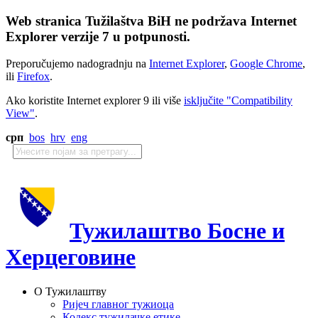
Web stranica Tužilaštva BiH ne podržava Internet
Explorer verzije 7 u potpunosti.
Preporučujemo nadogradnju na
Internet Explorer
,
Google Chrome
,
ili
Firefox
.
Ako koristite Internet explorer 9 ili više
isključite "Compatibility
View"
.
срп
bos
hrv
eng
Тужилаштво Босне и
Херцеговине
О Тужилаштву
Ријеч главног тужиоца
Кодекс тужилачке етике