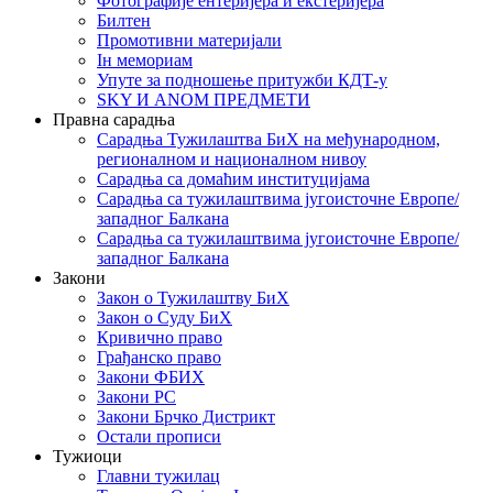
Фотографије ентеријера и екстеријера
Билтен
Промотивни материјали
Iн мемориам
Упуте за подношење притужби КДТ-у
SKY И ANOM ПРЕДМЕТИ
Правна сарадња
Сарадња Тужилаштва БиХ на међународном,
регионалном и националном нивоу
Сарадња са домаћим институцијама
Сарадња са тужилаштвима југоисточне Европе/
западног Балкана
Сарадња са тужилаштвима југоисточне Европе/
западног Балкана
Закони
Закон о Тужилаштву БиХ
Закон о Суду БиХ
Кривично право
Грађанско право
Закони ФБИХ
Закони РС
Закони Брчко Дистрикт
Остали прописи
Тужиоци
Главни тужилац