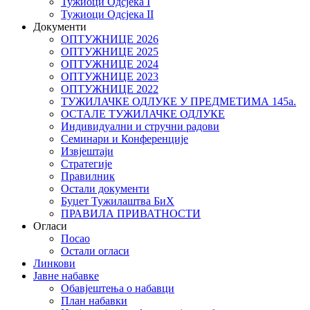
Тужиоци Oдсјекa I
Тужиоци Oдсјекa II
Документи
ОПТУЖНИЦЕ 2026
ОПТУЖНИЦЕ 2025
ОПТУЖНИЦЕ 2024
ОПТУЖНИЦЕ 2023
ОПТУЖНИЦЕ 2022
ТУЖИЛАЧКЕ ОДЛУКЕ У ПРЕДМЕТИМА 145а.
ОСТАЛЕ ТУЖИЛАЧКЕ ОДЛУКЕ
Индивидуални и стручни радови
Семинари и Конференције
Извјештаји
Стратегије
Правилник
Остали документи
Буџет Тужилаштва БиХ
ПРАВИЛА ПРИВАТНОСТИ
Огласи
Посао
Остали огласи
Линкови
Јавне набавке
Обавјештења о набавци
План набавки