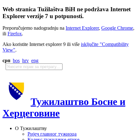
Web stranica Tužilaštva BiH ne podržava Internet
Explorer verzije 7 u potpunosti.
Preporučujemo nadogradnju na
Internet Explorer
,
Google Chrome
,
ili
Firefox
.
Ako koristite Internet explorer 9 ili više
isključite "Compatibility
View"
.
срп
bos
hrv
eng
Тужилаштво Босне и
Херцеговине
О Тужилаштву
Ријеч главног тужиоца
Кодекс тужилачке етике