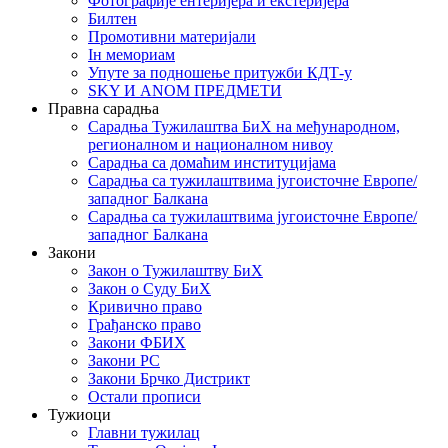
Фотографије ентеријера и екстеријера
Билтен
Промотивни материјали
Iн мемориам
Упуте за подношење притужби КДТ-у
SKY И ANOM ПРЕДМЕТИ
Правна сарадња
Сарадња Тужилаштва БиХ на међународном,
регионалном и националном нивоу
Сарадња са домаћим институцијама
Сарадња са тужилаштвима југоисточне Европе/
западног Балкана
Сарадња са тужилаштвима југоисточне Европе/
западног Балкана
Закони
Закон о Тужилаштву БиХ
Закон о Суду БиХ
Кривично право
Грађанско право
Закони ФБИХ
Закони РС
Закони Брчко Дистрикт
Остали прописи
Тужиоци
Главни тужилац