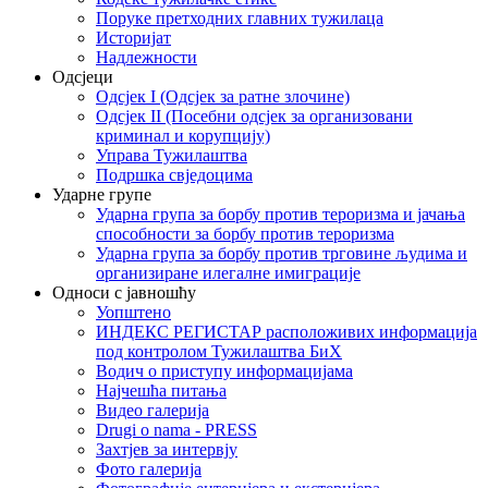
Поруке претходних главних тужилаца
Историјат
Надлежности
Одсјеци
Одсјек I (Одсјек за ратне злочине)
Одсјек II (Посебни одсјек за организовани
криминал и корупцију)
Управа Тужилаштва
Подршка свједоцима
Ударне групе
Ударна група за борбу против тероризма и јачања
способности за борбу против тероризма
Ударна група за борбу против трговине људима и
организиране илегалне имиграције
Односи с јавношћу
Уопштено
ИНДЕКС РЕГИСТАР расположивих информација
под контролом Тужилаштва БиХ
Водич о приступу информацијама
Најчешћа питања
Видео галерија
Drugi o nama - PRESS
Захтјев за интервју
Фото галерија