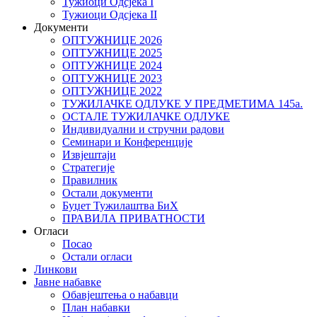
Тужиоци Oдсјекa I
Тужиоци Oдсјекa II
Документи
ОПТУЖНИЦЕ 2026
ОПТУЖНИЦЕ 2025
ОПТУЖНИЦЕ 2024
ОПТУЖНИЦЕ 2023
ОПТУЖНИЦЕ 2022
ТУЖИЛАЧКЕ ОДЛУКЕ У ПРЕДМЕТИМА 145а.
ОСТАЛЕ ТУЖИЛАЧКЕ ОДЛУКЕ
Индивидуални и стручни радови
Семинари и Конференције
Извјештаји
Стратегије
Правилник
Остали документи
Буџет Тужилаштва БиХ
ПРАВИЛА ПРИВАТНОСТИ
Огласи
Посао
Остали огласи
Линкови
Јавне набавке
Обавјештења о набавци
План набавки