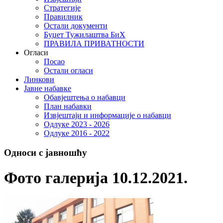
Стратегије
Правилник
Остали документи
Буџет Тужилаштва БиХ
ПРАВИЛА ПРИВАТНОСТИ
Огласи
Посао
Остали огласи
Линкови
Јавне набавке
Обавјештења о набавци
План набавки
Извјештаји и информације о набавци
Одлуке 2023 - 2026
Одлуке 2016 - 2022
Односи с јавношћу
Фото галерија 10.12.2021.