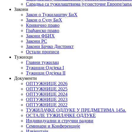
Сарадња са тужилаштвима југоисточне Европе/запа
Закони
Закон о Тужилаштву БиХ
Закон о Суду БиХ
Кривично право
Грађанско право
Закони ФБИХ
Закони РС
Закони Брчко Дистрикт
Остали прописи
Тужиоци
Главни тужилац
Тужиоци Oдсјекa I
Тужиоци Oдсјекa II
Документи
ОПТУЖНИЦЕ 2026
ОПТУЖНИЦЕ 2025
ОПТУЖНИЦЕ 2024
ОПТУЖНИЦЕ 2023
ОПТУЖНИЦЕ 2022
ТУЖИЛАЧКЕ ОДЛУКЕ У ПРЕДМЕТИМА 145а.
ОСТАЛЕ ТУЖИЛАЧКЕ ОДЛУКЕ
Индивидуални и стручни радови
Семинари и Конференције
Извјештаји