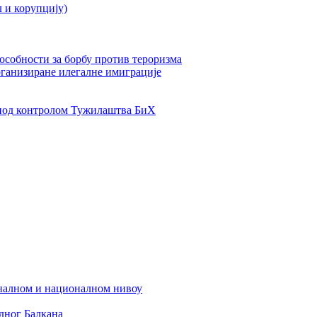
л и корупцију)
пособности за борбу против тероризма
рганизиране илегалне имиграције
од контролом Тужилаштва БиХ
налном и националном нивоу
дног Балкана