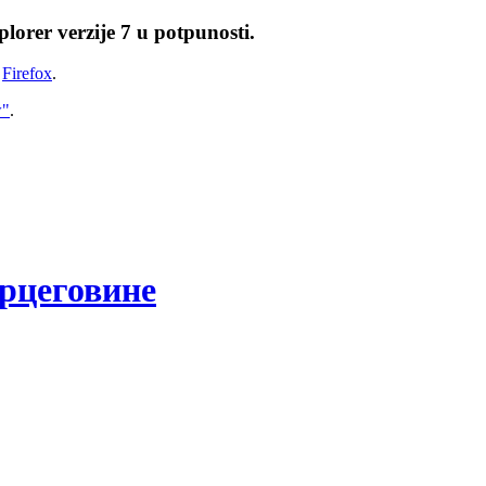
lorer verzije 7 u potpunosti.
i
Firefox
.
w"
.
рцеговине