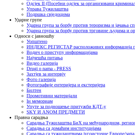
Одсјек II (Посебни одсјек за организовани кримина
Управа Тужилаштва
Подршка свједоцима
Ударне групе
Ударна група за борбу против тероризма и јачања с
Ударна група за борбу против трговине људима и о
Односи с јавношћу
Уопштено
ИНДЕКС РЕГИСТАР расположивих информација п
Водич о приступу информацијама
Најчешћа питања
Видео галерија
Drugi o nama - PRESS
Захтјев за интервју
Фото галерија
Фотографије ентеријера и екстеријера
Билтен
Промотивни материјали
Iн мемориам
Упуте за подношење притужби КДТ-у
SKY И ANOM ПРЕДМЕТИ
Правна сарадња
Сарадња Тужилаштва БиХ на међународном, регио
Сарадња са домаћим институцијама
Сарадња са тужилаштвима југоисточне Европе/запа