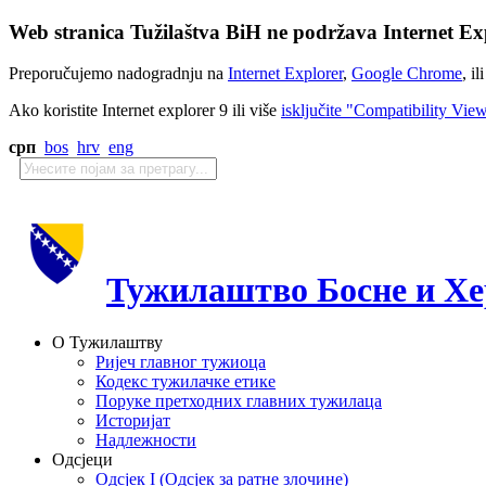
Web stranica Tužilaštva BiH ne podržava Internet Exp
Preporučujemo nadogradnju na
Internet Explorer
,
Google Chrome
, il
Ako koristite Internet explorer 9 ili više
isključite "Compatibility Vie
срп
bos
hrv
eng
Тужилаштво Босне и Хе
О Тужилаштву
Ријеч главног тужиоца
Кодекс тужилачке етике
Поруке претходних главних тужилаца
Историјат
Надлежности
Одсјеци
Одсјек I (Одсјек за ратне злочине)