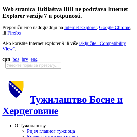
Web stranica Tužilaštva BiH ne podržava Internet
Explorer verzije 7 u potpunosti.
Preporučujemo nadogradnju na
Internet Explorer
,
Google Chrome
,
ili
Firefox
.
Ako koristite Internet explorer 9 ili više
isključite "Compatibility
View"
.
срп
bos
hrv
eng
Тужилаштво Босне и
Херцеговине
О Тужилаштву
Ријеч главног тужиоца
Кодекс тужилачке етике