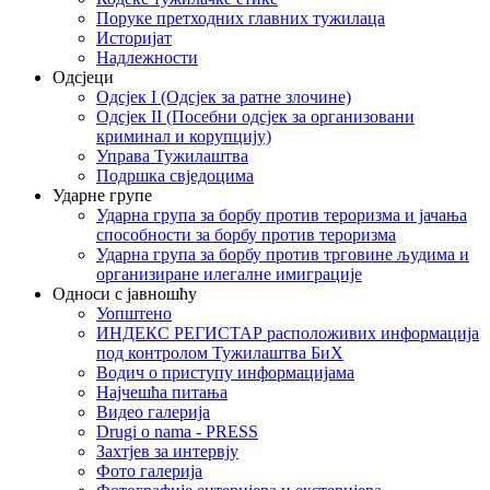
Поруке претходних главних тужилаца
Историјат
Надлежности
Одсјеци
Одсјек I (Одсјек за ратне злочине)
Одсјек II (Посебни одсјек за организовани
криминал и корупцију)
Управа Тужилаштва
Подршка свједоцима
Ударне групе
Ударна група за борбу против тероризма и јачања
способности за борбу против тероризма
Ударна група за борбу против трговине људима и
организиране илегалне имиграције
Односи с јавношћу
Уопштено
ИНДЕКС РЕГИСТАР расположивих информација
под контролом Тужилаштва БиХ
Водич о приступу информацијама
Најчешћа питања
Видео галерија
Drugi o nama - PRESS
Захтјев за интервју
Фото галерија