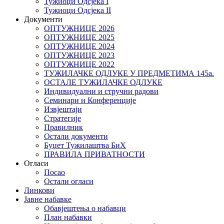
Тужиоци Oдсјекa I
Тужиоци Oдсјекa II
Документи
ОПТУЖНИЦЕ 2026
ОПТУЖНИЦЕ 2025
ОПТУЖНИЦЕ 2024
ОПТУЖНИЦЕ 2023
ОПТУЖНИЦЕ 2022
ТУЖИЛАЧКЕ ОДЛУКЕ У ПРЕДМЕТИМА 145а.
ОСТАЛЕ ТУЖИЛАЧКЕ ОДЛУКЕ
Индивидуални и стручни радови
Семинари и Конференције
Извјештаји
Стратегије
Правилник
Остали документи
Буџет Тужилаштва БиХ
ПРАВИЛА ПРИВАТНОСТИ
Огласи
Посао
Остали огласи
Линкови
Јавне набавке
Обавјештења о набавци
План набавки