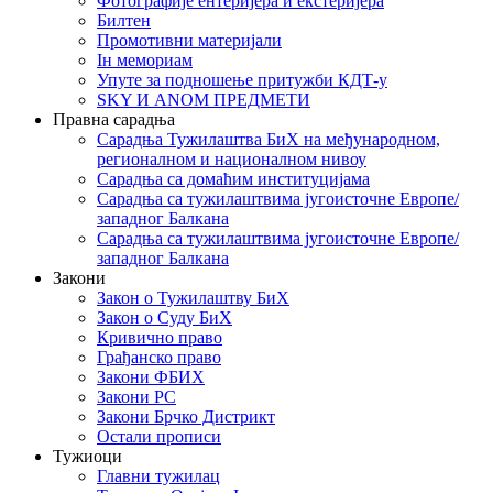
Фотографије ентеријера и екстеријера
Билтен
Промотивни материјали
Iн мемориам
Упуте за подношење притужби КДТ-у
SKY И ANOM ПРЕДМЕТИ
Правна сарадња
Сарадња Тужилаштва БиХ на међународном,
регионалном и националном нивоу
Сарадња са домаћим институцијама
Сарадња са тужилаштвима југоисточне Европе/
западног Балкана
Сарадња са тужилаштвима југоисточне Европе/
западног Балкана
Закони
Закон о Тужилаштву БиХ
Закон о Суду БиХ
Кривично право
Грађанско право
Закони ФБИХ
Закони РС
Закони Брчко Дистрикт
Остали прописи
Тужиоци
Главни тужилац