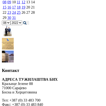
08
09
10
11
12
13
14
15
16
17
18
19
20
21
22
23
24
25
26
27
28
29
30
31
Контакт
АДРЕСА ТУЖИЛАШТВА БИХ
Краљице Јелене 88
71000 Сарајево
Босна и Херцеговина
Тел: +387 (0) 33 483 700
Факс: +387 (0) 33 483 840