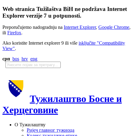
Web stranica Tužilaštva BiH ne podržava Internet
Explorer verzije 7 u potpunosti.
Preporučujemo nadogradnju na
Internet Explorer
,
Google Chrome
,
ili
Firefox
.
Ako koristite Internet explorer 9 ili više
isključite "Compatibility
View"
.
срп
bos
hrv
eng
Тужилаштво Босне и
Херцеговине
О Тужилаштву
Ријеч главног тужиоца
Кодекс тужилачке етике