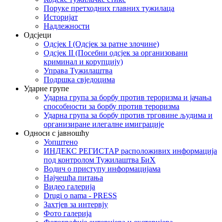
Поруке претходних главних тужилаца
Историјат
Надлежности
Одсјеци
Одсјек I (Одсјек за ратне злочине)
Одсјек II (Посебни одсјек за организовани
криминал и корупцију)
Управа Тужилаштва
Подршка свједоцима
Ударне групе
Ударна група за борбу против тероризма и јачања
способности за борбу против тероризма
Ударна група за борбу против трговине људима и
организиране илегалне имиграције
Односи с јавношћу
Уопштено
ИНДЕКС РЕГИСТАР расположивих информација
под контролом Тужилаштва БиХ
Водич о приступу информацијама
Најчешћа питања
Видео галерија
Drugi o nama - PRESS
Захтјев за интервју
Фото галерија