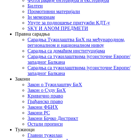
Фотографије ентеријера и екстеријера
Билтен
Промотивни материјали
Iн мемориам
Упуте за подношење притужби КДТ-у
SKY И ANOM ПРЕДМЕТИ
Правна сарадња
Сарадња Тужилаштва БиХ на међународном,
регионалном и националном нивоу
Сарадња са домаћим институцијама
Сарадња са тужилаштвима југоисточне Европе/
западног Балкана
Сарадња са тужилаштвима југоисточне Европе/
западног Балкана
Закони
Закон о Тужилаштву БиХ
Закон о Суду БиХ
Кривично право
Грађанско право
Закони ФБИХ
Закони РС
Закони Брчко Дистрикт
Остали прописи
Тужиоци
Главни тужилац