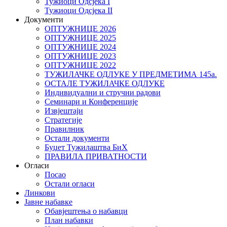
Тужиоци Oдсјекa I
Тужиоци Oдсјекa II
Документи
ОПТУЖНИЦЕ 2026
ОПТУЖНИЦЕ 2025
ОПТУЖНИЦЕ 2024
ОПТУЖНИЦЕ 2023
ОПТУЖНИЦЕ 2022
ТУЖИЛАЧКЕ ОДЛУКЕ У ПРЕДМЕТИМА 145а.
ОСТАЛЕ ТУЖИЛАЧКЕ ОДЛУКЕ
Индивидуални и стручни радови
Семинари и Конференције
Извјештаји
Стратегије
Правилник
Остали документи
Буџет Тужилаштва БиХ
ПРАВИЛА ПРИВАТНОСТИ
Огласи
Посао
Остали огласи
Линкови
Јавне набавке
Обавјештења о набавци
План набавки