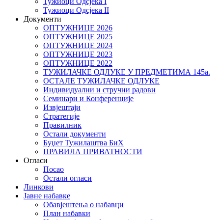
Тужиоци Oдсјекa I
Тужиоци Oдсјекa II
Документи
ОПТУЖНИЦЕ 2026
ОПТУЖНИЦЕ 2025
ОПТУЖНИЦЕ 2024
ОПТУЖНИЦЕ 2023
ОПТУЖНИЦЕ 2022
ТУЖИЛАЧКЕ ОДЛУКЕ У ПРЕДМЕТИМА 145а.
ОСТАЛЕ ТУЖИЛАЧКЕ ОДЛУКЕ
Индивидуални и стручни радови
Семинари и Конференције
Извјештаји
Стратегије
Правилник
Остали документи
Буџет Тужилаштва БиХ
ПРАВИЛА ПРИВАТНОСТИ
Огласи
Посао
Остали огласи
Линкови
Јавне набавке
Обавјештења о набавци
План набавки