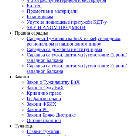
Фотографије ентеријера и екстеријера
Билтен
Промотивни материјали
Iн мемориам
Упуте за подношење притужби КДТ-у
SKY И ANOM ПРЕДМЕТИ
Правна сарадња
Сарадња Тужилаштва БиХ на међународном,
регионалном и националном нивоу
Сарадња са домаћим институцијама
Сарадња са тужилаштвима југоисточне Европе/
западног Балкана
Сарадња са тужилаштвима југоисточне Европе/
западног Балкана
Закони
Закон о Тужилаштву БиХ
Закон о Суду БиХ
Кривично право
Грађанско право
Закони ФБИХ
Закони РС
Закони Брчко Дистрикт
Остали прописи
Тужиоци
Главни тужилац