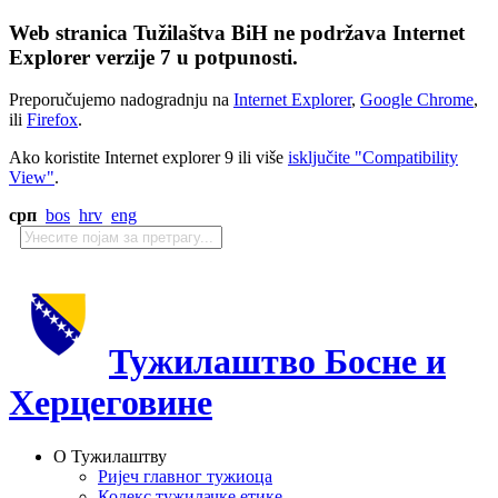
Web stranica Tužilaštva BiH ne podržava Internet
Explorer verzije 7 u potpunosti.
Preporučujemo nadogradnju na
Internet Explorer
,
Google Chrome
,
ili
Firefox
.
Ako koristite Internet explorer 9 ili više
isključite "Compatibility
View"
.
срп
bos
hrv
eng
Тужилаштво Босне и
Херцеговине
О Тужилаштву
Ријеч главног тужиоца
Кодекс тужилачке етике