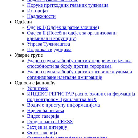
Поруке претходних главних тужилаца
Историјат
Надлежности
Одсјеци
Одсјек I (Одсјек за ратне злочине)
Одсјек II (Посебни одсјек за организовани
криминал и корупцију)
Управа Тужилаштва
Подршка свједоцима
Ударне групе
Ударна група за борбу против тероризма и јачања
способности за борбу против тероризма
Ударна група за борбу против трговине људима и
организиране илегалне имиграције
Односи с јавношћу
Уопштено
ИНДЕКС РЕГИСТАР расположивих информација
под контролом Тужилаштва БиХ
Водич о приступу информацијама
Најчешћа питања
Видео галерија
Drugi o nama - PRESS
Захтјев за интервју
Фото галерија