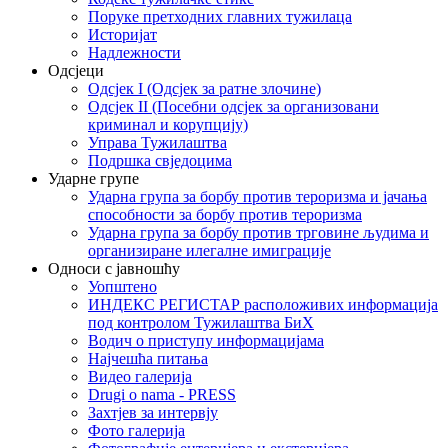
Поруке претходних главних тужилаца
Историјат
Надлежности
Одсјеци
Одсјек I (Одсјек за ратне злочине)
Одсјек II (Посебни одсјек за организовани
криминал и корупцију)
Управа Тужилаштва
Подршка свједоцима
Ударне групе
Ударна група за борбу против тероризма и јачања
способности за борбу против тероризма
Ударна група за борбу против трговине људима и
организиране илегалне имиграције
Односи с јавношћу
Уопштено
ИНДЕКС РЕГИСТАР расположивих информација
под контролом Тужилаштва БиХ
Водич о приступу информацијама
Најчешћа питања
Видео галерија
Drugi o nama - PRESS
Захтјев за интервју
Фото галерија