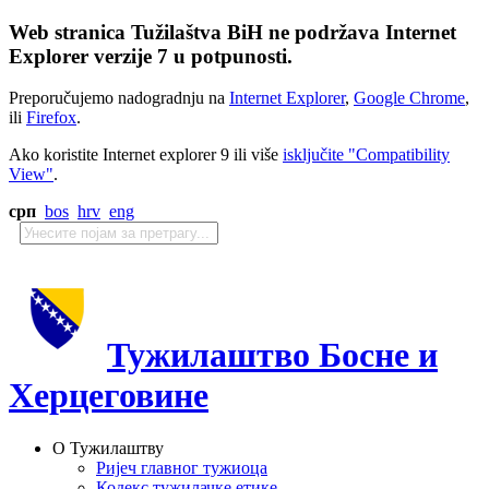
Web stranica Tužilaštva BiH ne podržava Internet
Explorer verzije 7 u potpunosti.
Preporučujemo nadogradnju na
Internet Explorer
,
Google Chrome
,
ili
Firefox
.
Ako koristite Internet explorer 9 ili više
isključite "Compatibility
View"
.
срп
bos
hrv
eng
Тужилаштво Босне и
Херцеговине
О Тужилаштву
Ријеч главног тужиоца
Кодекс тужилачке етике