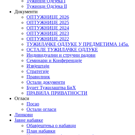
Тужиоци Oдсјекa I
Тужиоци Oдсјекa II
Документи
ОПТУЖНИЦЕ 2026
ОПТУЖНИЦЕ 2025
ОПТУЖНИЦЕ 2024
ОПТУЖНИЦЕ 2023
ОПТУЖНИЦЕ 2022
ТУЖИЛАЧКЕ ОДЛУКЕ У ПРЕДМЕТИМА 145а.
ОСТАЛЕ ТУЖИЛАЧКЕ ОДЛУКЕ
Индивидуални и стручни радови
Семинари и Конференције
Извјештаји
Стратегије
Правилник
Остали документи
Буџет Тужилаштва БиХ
ПРАВИЛА ПРИВАТНОСТИ
Огласи
Посао
Остали огласи
Линкови
Јавне набавке
Обавјештења о набавци
План набавки