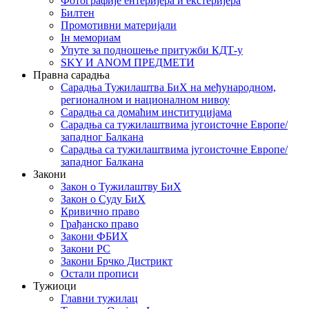
Фотографије ентеријера и екстеријера
Билтен
Промотивни материјали
Iн мемориам
Упуте за подношење притужби КДТ-у
SKY И ANOM ПРЕДМЕТИ
Правна сарадња
Сарадња Тужилаштва БиХ на међународном,
регионалном и националном нивоу
Сарадња са домаћим институцијама
Сарадња са тужилаштвима југоисточне Европе/
западног Балкана
Сарадња са тужилаштвима југоисточне Европе/
западног Балкана
Закони
Закон о Тужилаштву БиХ
Закон о Суду БиХ
Кривично право
Грађанско право
Закони ФБИХ
Закони РС
Закони Брчко Дистрикт
Остали прописи
Тужиоци
Главни тужилац